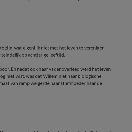
e (Waar Is Mijn Erfenis)
e zijn, wat eigenlijk niet met het leven te verenigen
eindelijk op achtjarige leeftijd.
spoor. En nadat ook haar vader overleed werd het leven
g niet wist, was dat Willem niet haar biologische
ermaat van ramp weigerde haar stiefmoeder haar de
is (Waar Is Mijn Erfenis)