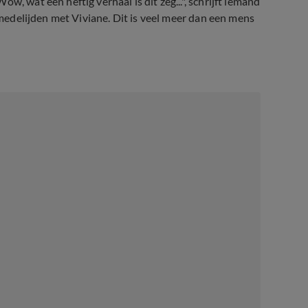
, wat een heftig verhaal is dit zeg...", schrijft iemand
n medelijden met Viviane. Dit is veel meer dan een mens