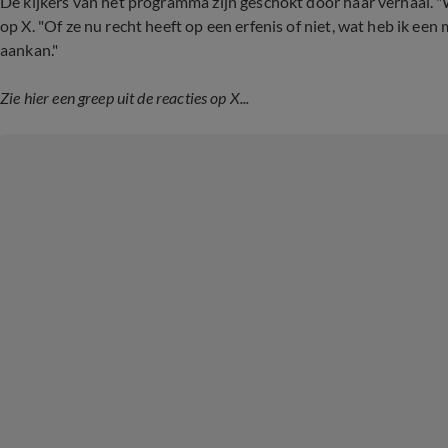
De kijkers van het programma zijn geschokt door haar verhaal. "Wow
op X. "Of ze nu recht heeft op een erfenis of niet, wat heb ik ee
aankan."
Zie hier een greep uit de reacties op X...