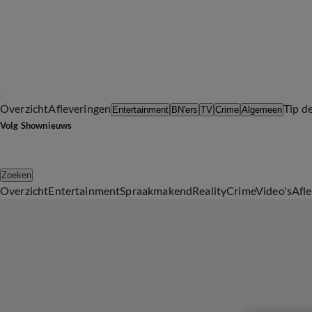
Overzicht
Afleveringen
Tip d
Entertainment
BN'ers
TV
Crime
Algemeen
Volg Shownieuws
Zoeken
Overzicht
Entertainment
Spraakmakend
Reality
Crime
Video's
Afl