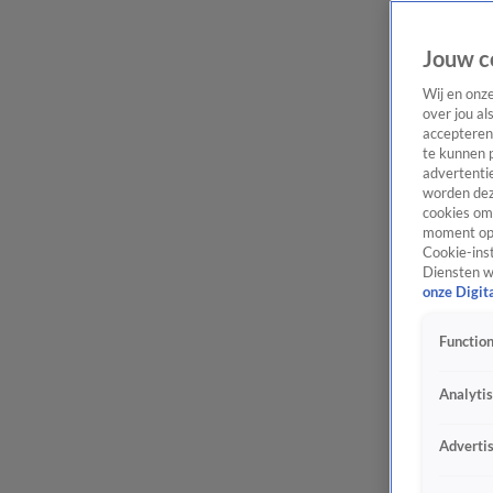
Jouw c
Wij en onz
over jou al
accepteren
te kunnen 
advertentie
worden dez
cookies om 
moment opn
Cookie-inst
Diensten w
onze Digit
Function
Analyti
Adverti