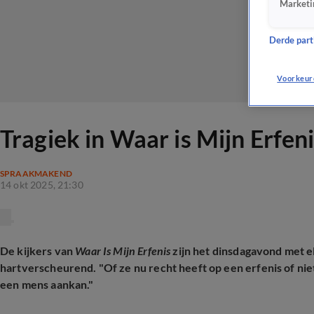
Marketi
Derde parti
Voorkeur
Tragiek in Waar is Mijn Erfe
SPRAAKMAKEND
14 okt 2025, 21:30
De kijkers van
Waar Is Mijn Erfenis
zijn het dinsdagavond met el
hartverscheurend. "Of ze nu recht heeft op een erfenis of niet
een mens aankan."