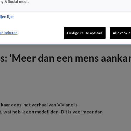
ng & Social media
jen lijst
en beheren
Huidige keuze opslaan
Alle cookie
nis: 'Meer dan een mens aanka
kaar eens: het verhaal van Viviane is
, wat heb ik een medelijden. Dit is veel meer dan