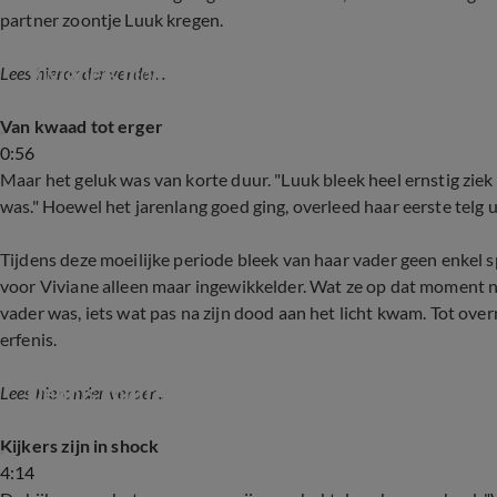
partner zoontje Luuk kregen.
Viviane's biologische moeder was een prostitue
Lees hieronder verder...
Van kwaad tot erger
0:56
Maar het geluk was van korte duur. "Luuk bleek heel ernstig ziek t
was." Hoewel het jarenlang goed ging, overleed haar eerste telg uit
Tijdens deze moeilijke periode bleek van haar vader geen enkel 
voor Viviane alleen maar ingewikkelder. Wat ze op dat moment no
vader was, iets wat pas na zijn dood aan het licht kwam. Tot ov
erfenis.
Dennis confronteert familie over Viviane's erfen
Lees hieronder verder...
Kijkers zijn in shock
4:14