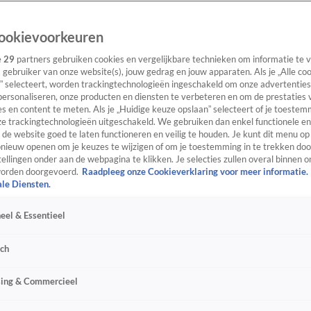
ookievoorkeuren
e
29
partners gebruiken cookies en vergelijkbare technieken om informatie te
s gebruiker van onze website(s), jouw gedrag en jouw apparaten. Als je „Alle co
” selecteert, worden trackingtechnologieën ingeschakeld om onze advertenties
personaliseren, onze producten en diensten te verbeteren en om de prestaties 
s en content te meten. Als je „Huidige keuze opslaan” selecteert of je toestemm
e trackingtechnologieën uitgeschakeld. We gebruiken dan enkel functionele en
de website goed te laten functioneren en veilig te houden. Je kunt dit menu op
ieuw openen om je keuzes te wijzigen of om je toestemming in te trekken door
ellingen onder aan de webpagina te klikken. Je selecties zullen overal binnen o
orden doorgevoerd.
Raadpleeg onze Cookieverklaring voor meer informatie.
ale Diensten.
eel & Essentieel
sch
sing & Commercieel