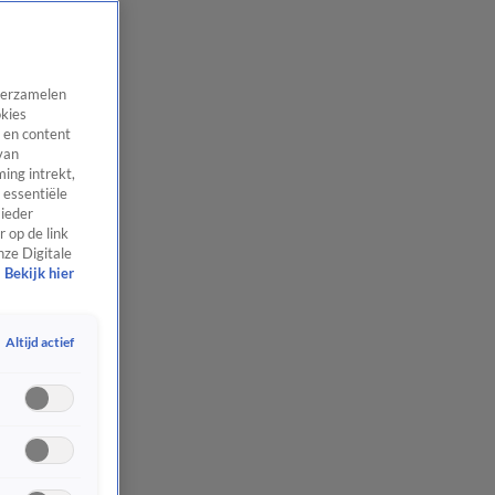
 verzamelen
okies
 en content
van
ing intrekt,
 essentiële
 ieder
 op de link
nze Digitale
Bekijk hier
Altijd actief