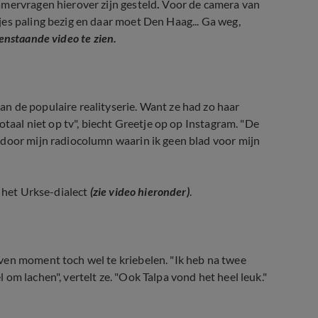
amervragen hierover zijn gesteld
.
Voor de camera van
es paling bezig en daar moet Den Haag... Ga weg,
venstaande video te zien.
n de populaire realityserie. Want ze had zo haar
totaal niet op tv", biecht Greetje op op Instagram. "De
 door mijn radiocolumn waarin ik geen blad voor mijn
 het Urkse-dialect
(zie video hieronder)
.
ven moment toch wel te kriebelen. "Ik heb na twee
om lachen", vertelt ze. "Ook Talpa vond het heel leuk."