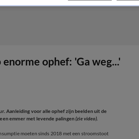
 enorme ophef: 'Ga weg...'
ur. Aanleiding voor alle ophef zijn beelden uit de
in een emmer met levende palingen
(zie video)
.
consumptie moeten sinds 2018 met een stroomstoot