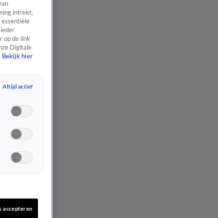
van
ing intrekt,
 essentiële
 ieder
 op de link
nze Digitale
Bekijk hier
Altijd actief
s accepteren