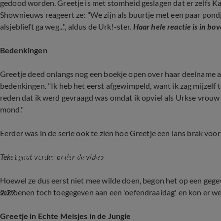
gedood worden. Greetje is met stomheid geslagen dat er zelfs K
Shownieuws reageert ze: "We zijn als buurtje met een paar pondj
alsjeblieft ga weg...", aldus de Urk!-ster.
Haar hele reactie is in bo
Bedenkingen
Greetje deed onlangs nog een boekje open over haar deelname aa
bedenkingen.
"Ik heb het eerst afgewimpeld, want ik zag mijzelf 
reden dat ik werd gevraagd was omdat ik opviel als Urkse vrouw
mond."
Eerder was in de serie ook te zien hoe Greetje een lans brak voor
Hoe zeg je dat op z'n Urkers?
Tekst gaat verder onder de video
Hoewel ze dus eerst niet mee wilde doen, begon het op een gege
2:27
seizoenen toch toegegeven aan een 'oefendraaidag' en kon er wel 
Greetje in Echte Meisjes in de Jungle