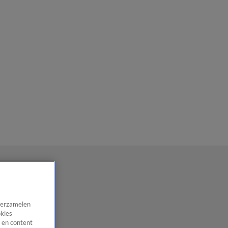
 verzamelen
okies
 en content