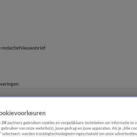
e redactie
Nieuwsbrief
everingen
ookievoorkeuren
e
28
partners gebruiken cookies en vergelijkbare technieken om informatie te
s gebruiker van onze website(s), jouw gedrag en jouw apparaten. Als je „Alle co
” selecteert, worden trackingtechnologieën ingeschakeld om onze advertenties