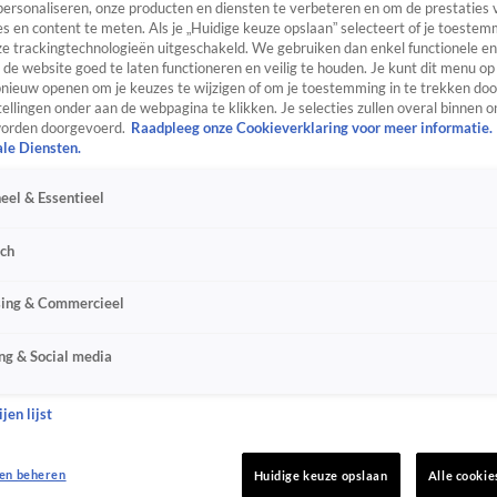
personaliseren, onze producten en diensten te verbeteren en om de prestaties 
s en content te meten. Als je „Huidige keuze opslaan” selecteert of je toestemm
e trackingtechnologieën uitgeschakeld. We gebruiken dan enkel functionele en
de website goed te laten functioneren en veilig te houden. Je kunt dit menu op
ieuw openen om je keuzes te wijzigen of om je toestemming in te trekken door
ellingen onder aan de webpagina te klikken. Je selecties zullen overal binnen o
orden doorgevoerd.
Raadpleeg onze Cookieverklaring voor meer informatie.
ale Diensten.
eel & Essentieel
sch
sing & Commercieel
ng & Social media
jen lijst
en beheren
Huidige keuze opslaan
Alle cookie