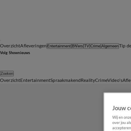
Overzicht
Afleveringen
Tip d
Entertainment
BN'ers
TV
Crime
Algemeen
Volg Shownieuws
Zoeken
Overzicht
Entertainment
Spraakmakend
Reality
Crime
Video's
Afl
Jouw c
Wij en onz
over jou al
accepteren