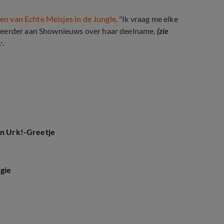
oen van Echte Meisjes in de Jungle
. "Ik vraag me elke
e eerder aan Shownieuws over haar deelname,
(zie
Meisjes in de Jungle
."
an Urk!-Greetje
rgie