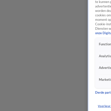
te kunnen 
advertentie
worden dez
cookies om 
moment opn
Cookie-inst
Diensten w
onze Digit
Function
Analyti
Adverti
Marketi
Derde parti
Voorkeur