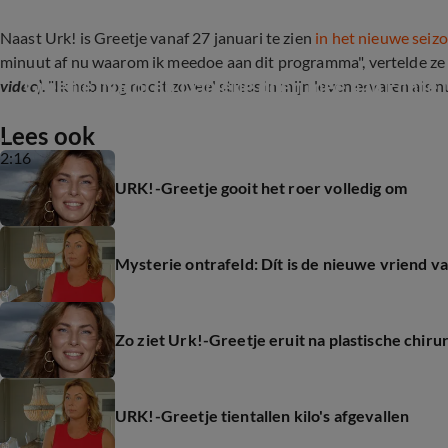
Naast Urk! is Greetje vanaf 27 januari te zien
in het nieuwe seiz
minuut af nu waarom ik meedoe aan dit programma", vertelde z
Greetje, Nicol en Danielle doen mee aan Echte 
video)
. "Ik heb nog nooit zoveel stress in mijn leven ervaren als nu
Lees ook
2:16
URK!-Greetje gooit het roer volledig om
Mysterie ontrafeld: Dít is de nieuwe vriend v
Zo ziet Urk!-Greetje eruit na plastische chiru
URK!-Greetje tientallen kilo's afgevallen