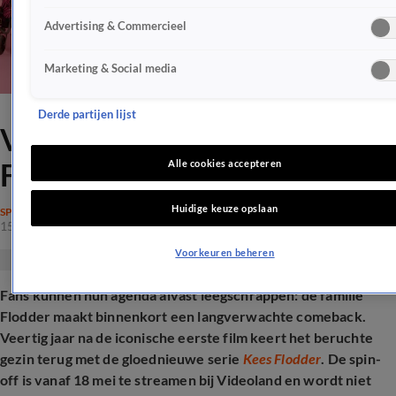
Advertising & Commercieel
Marketing & Social media
Derde partijen lijst
Vanaf déze datum is de
Flodder-spin-off te zien
Alle cookies accepteren
Huidige keuze opslaan
SPRAAKMAKEND
15 apr 2026, 14:25
Voorkeuren beheren
Fans kunnen hun agenda alvast leegschrappen: de familie
Flodder maakt binnenkort een langverwachte comeback.
Veertig jaar na de iconische eerste film keert het beruchte
gezin terug met de gloednieuwe serie
Kees Flodder
. De spin-
off is vanaf 18 mei te streamen bij Videoland en wordt niet