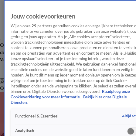
Jouw cookievoorkeuren
Wij en onze
29
partners gebruiken cookies en vergelijkbare technieken 
informatie te verzamelen over jou als gebruiker van onze website(s), jou
gedrag en jouw apparaten. Als je „Alle cookies accepteren” selecteert,
worden trackingtechnologieën ingeschakeld om onze advertenties en
Overzicht
Afleveringen
Tip
Entertainment
BN'ers
TV
Crime
Algemeen
content te kunnen personaliseren, onze producten en diensten te verbet
de redactie
Nieuwsbrief
en om de prestaties van advertenties en content te meten. Als je „Huidi
keuze opslaan” selecteert of je toestemming intrekt, worden deze
Volg Shownieuws
trackingtechnologieën uitgeschakeld. We gebruiken dan enkel functionel
essentiële cookies om de website goed te laten functioneren en veilig te
houden. Je kunt dit menu op ieder moment opnieuw openen om je keuzes
wijzigen of om je toestemming in te trekken door op de link Cookie-
Zoeken
instellingen onder aan de webpagina te klikken. Je selecties zullen overal
Overzicht
Entertainment
Spraakmakend
Reality
Crime
Video's
Afl
binnen onze Digitale Diensten worden doorgevoerd.
Raadpleeg onze
Cookieverklaring voor meer informatie.
Bekijk hier onze Digitale
Diensten.
Altijd ac
Functioneel & Essentieel
Analytisch