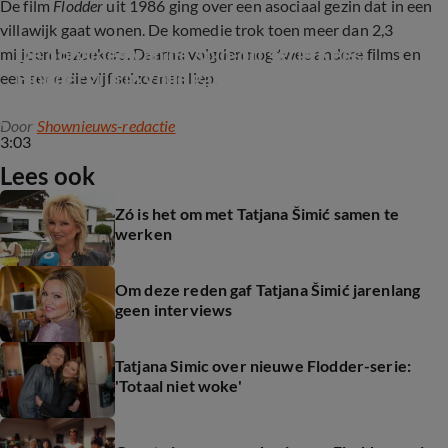
De film
Flodder
uit 1986 ging over een asociaal gezin dat in een
villawijk gaat wonen. De komedie trok toen meer dan 2,3
De opnames van de spin-off serie Kees 
miljoen bezoekers. Daarna volgden nog twee andere films en
Flodder zijn in volle gang
een serie die vijf seizoenen liep.
Door
Shownieuws-redactie
3:03
Lees ook
Zó is het om met Tatjana Šimić samen te
werken
Om deze reden gaf Tatjana Šimić jarenlang
geen interviews
Tatjana Simic over nieuwe Flodder-serie:
'Totaal niet woke'