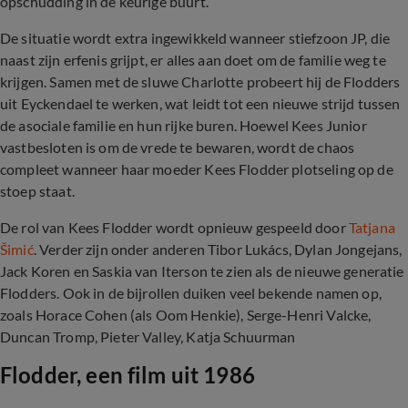
opschudding in de keurige buurt.
De situatie wordt extra ingewikkeld wanneer stiefzoon JP, die
naast zijn erfenis grijpt, er alles aan doet om de familie weg te
krijgen. Samen met de sluwe Charlotte probeert hij de Flodders
uit Eyckendael te werken, wat leidt tot een nieuwe strijd tussen
de asociale familie en hun rijke buren. Hoewel Kees Junior
vastbesloten is om de vrede te bewaren, wordt de chaos
compleet wanneer haar moeder Kees Flodder plotseling op de
stoep staat.
De rol van Kees Flodder wordt opnieuw gespeeld door
Tatjana
Šimić
. Verder zijn onder anderen Tibor Lukács, Dylan Jongejans,
Jack Koren en Saskia van Iterson te zien als de nieuwe generatie
Flodders. Ook in de bijrollen duiken veel bekende namen op,
zoals Horace Cohen (als Oom Henkie), Serge-Henri Valcke,
Duncan Tromp, Pieter Valley, Katja Schuurman
Flodder, een film uit 1986