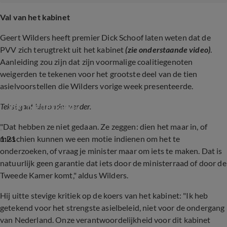
Val van het kabinet
Geert Wilders heeft premier Dick Schoof laten weten dat de
PVV zich terugtrekt uit het kabinet
(zie onderstaande video)
.
Aanleiding zou zijn dat zijn voormalige coalitiegenoten
weigerden te tekenen voor het grootste deel van de tien
asielvoorstellen die Wilders vorige week presenteerde.
De ochtend van de kabinetsval in beeld  (Hart 
van Nederland)
Tekst gaat hieronder verder.
"Dat hebben ze niet gedaan. Ze zeggen: dien het maar in, of
1:21
misschien kunnen we een motie indienen om het te
onderzoeken, of vraag je minister maar om iets te maken. Dat is
natuurlijk geen garantie dat iets door de ministerraad of door de
Tweede Kamer komt," aldus Wilders.
Hij uitte stevige kritiek op de koers van het kabinet: "Ik heb
getekend voor het strengste asielbeleid, niet voor de ondergang
van Nederland. Onze verantwoordelijkheid voor dit kabinet