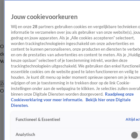
Jouw cookievoorkeuren
Wij en onze
28
partners gebruiken cookies en vergelijkbare technieken 
informatie te verzamelen over jou als gebruiker van onze website(s), jou
gedrag en jouw apparaten. Als je „Alle cookies accepteren” selecteert,
worden trackingtechnologieën ingeschakeld om onze advertenties en
Overzicht
Afleveringen
Tip
Entertainment
BN'ers
TV
Crime
Algemeen
content te kunnen personaliseren, onze producten en diensten te verbet
de redactie
Nieuwsbrief
en om de prestaties van advertenties en content te meten. Als je „Huidi
keuze opslaan” selecteert of je toestemming intrekt, worden deze
Volg Shownieuws
trackingtechnologieën uitgeschakeld. We gebruiken dan enkel functionel
essentiële cookies om de website goed te laten functioneren en veilig te
houden. Je kunt dit menu op ieder moment opnieuw openen om je keuzes
wijzigen of om je toestemming in te trekken door op de link Cookie-
Zoeken
instellingen onder aan de webpagina te klikken. Je selecties zullen overal
Overzicht
Entertainment
Spraakmakend
Reality
Crime
Video's
Afl
binnen onze Digitale Diensten worden doorgevoerd.
Raadpleeg onze
Cookieverklaring voor meer informatie.
Bekijk hier onze Digitale
Diensten.
Altijd ac
Functioneel & Essentieel
Analytisch