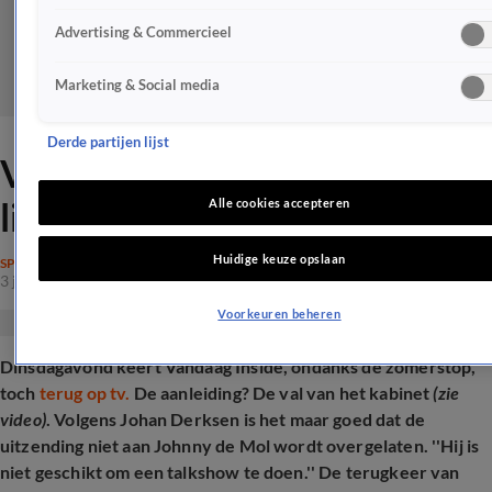
Advertising & Commercieel
Marketing & Social media
Derde partijen lijst
Vandaag Inside-kijkers: 'Het
lijkt wel een VVD-campagne'
Alle cookies accepteren
Huidige keuze opslaan
SPRAAKMAKEND
3 juni 2025, 21:32
Voorkeuren beheren
Dinsdagavond keert Vandaag Inside, ondanks de zomerstop,
toch
terug op tv.
De aanleiding? De val van het kabinet
(zie
video)
. Volgens Johan Derksen is het maar goed dat de
uitzending niet aan Johnny de Mol wordt overgelaten. ''Hij is
niet geschikt om een talkshow te doen.'' De terugkeer van