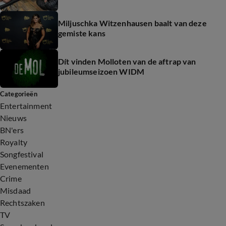
Miljuschka Witzenhausen baalt van deze
gemiste kans
Dít vinden Molloten van de aftrap van
jubileumseizoen WIDM
Categorieën
Entertainment
Nieuws
BN'ers
Royalty
Songfestival
Evenementen
Crime
Misdaad
Rechtszaken
TV