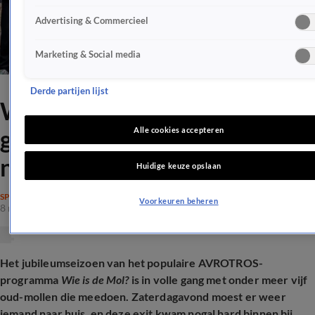
Advertising & Commercieel
Marketing & Social media
Derde partijen lijst
Wie is de Mol?-kijker
geschokt door exit: 'Nee, niet
Alle cookies accepteren
nu al'
Huidige keuze opslaan
SPRAAKMAKEND
Voorkeuren beheren
8 nov 2025, 22:15
Het jubileumseizoen van het populaire AVROTROS-
programma
Wie is de Mol?
is in volle gang met onder meer vijf
oud-mollen die meedoen. Zaterdagavond moest er weer
iemand naar huis, en deze exit kwam nogal hard binnen bij