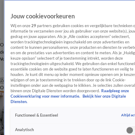
Jouw cookievoorkeuren
Wij en onze
29
partners gebruiken cookies en vergelijkbare technieken 
informatie te verzamelen over jou als gebruiker van onze website(s), jou
gedrag en jouw apparaten. Als je „Alle cookies accepteren” selecteert,
worden trackingtechnologieën ingeschakeld om onze advertenties en
Overzicht
Afleveringen
Tip
Entertainment
BN'ers
TV
Crime
Algemeen
content te kunnen personaliseren, onze producten en diensten te verbet
de redactie
Nieuwsbrief
en om de prestaties van advertenties en content te meten. Als je „Huidi
keuze opslaan” selecteert of je toestemming intrekt, worden deze
Volg Shownieuws
trackingtechnologieën uitgeschakeld. We gebruiken dan enkel functionel
essentiële cookies om de website goed te laten functioneren en veilig te
houden. Je kunt dit menu op ieder moment opnieuw openen om je keuzes
wijzigen of om je toestemming in te trekken door op de link Cookie-
Zoeken
instellingen onder aan de webpagina te klikken. Je selecties zullen overal
Overzicht
Entertainment
Spraakmakend
Reality
Crime
Video's
Afl
binnen onze Digitale Diensten worden doorgevoerd.
Raadpleeg onze
Cookieverklaring voor meer informatie.
Bekijk hier onze Digitale
Diensten.
Altijd ac
Functioneel & Essentieel
Analytisch