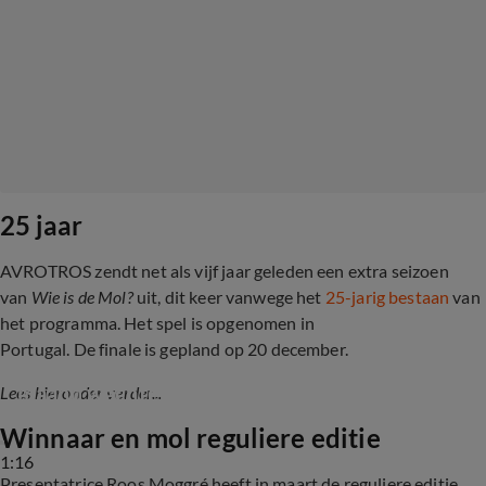
25 jaar
AVROTROS zendt net als vijf jaar geleden een extra seizoen
van
Wie is de Mol?
uit, dit keer vanwege het
25-jarig bestaan
van
het programma. Het spel is opgenomen in
Portugal. De finale is gepland op 20 december.
Froukje moest na exit Wie is de Mol? nog 
maand wachten in hotel: 'Zo ziek van geweest'
Lees hieronder verder...
Winnaar en mol reguliere editie
1:16
Presentatrice Roos Moggré heeft in maart de reguliere editie