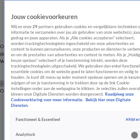
Jouw cookievoorkeuren
Wij en onze
29
partners gebruiken cookies en vergelijkbare technieken 
informatie te verzamelen over jou als gebruiker van onze website(s), jou
gedrag en jouw apparaten. Als je „Alle cookies accepteren” selecteert,
worden trackingtechnologieën ingeschakeld om onze advertenties en
Overzicht
Afleveringen
Tip
Entertainment
BN'ers
TV
Crime
Algemeen
content te kunnen personaliseren, onze producten en diensten te verbet
de redactie
Nieuwsbrief
en om de prestaties van advertenties en content te meten. Als je „Huidi
keuze opslaan” selecteert of je toestemming intrekt, worden deze
Volg Shownieuws
trackingtechnologieën uitgeschakeld. We gebruiken dan enkel functionel
essentiële cookies om de website goed te laten functioneren en veilig te
houden. Je kunt dit menu op ieder moment opnieuw openen om je keuzes
wijzigen of om je toestemming in te trekken door op de link Cookie-
Zoeken
instellingen onder aan de webpagina te klikken. Je selecties zullen overal
Overzicht
Entertainment
Spraakmakend
Reality
Crime
Video's
Afl
binnen onze Digitale Diensten worden doorgevoerd.
Raadpleeg onze
Cookieverklaring voor meer informatie.
Bekijk hier onze Digitale
Diensten.
Altijd ac
Functioneel & Essentieel
Analytisch