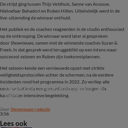
De strijd ging tussen Thijs Veldhuis, Sanne van Assouw,
Nieloefaar Bahadori en Ruben Hillen. Uiteindelijk werd in de
live-uitzending de winnaar onthuld.
Het publiek en de coaches reageerden in de studio enthousiast
op de ontknoping. De winnaar werd later al gesproken
door
Shownieuws
, samen met de winnende coaches Suzan &
Freek. In dat gesprek werd teruggeblikt op een intens maar
succesvol seizoen en Ruben zijn toekomstplannen.
Het seizoen kende een vernieuwde opzet met strikte
veiligheidsprotocollen achter de schermen, na de eerdere
incidenten rond het programma in 2022. Zo verliep alle
Shownieuws-tafel over spannende The Voice-
communicatie via een gemonitorde app en kregen alle
finale
kandidaten intensieve begeleiding.
Door
Shownieuws-redactie
3:56
Lees ook