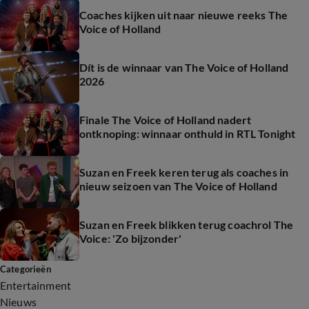
Coaches kijken uit naar nieuwe reeks The
Voice of Holland
Dít is de winnaar van The Voice of Holland
2026
Finale The Voice of Holland nadert
ontknoping: winnaar onthuld in RTL Tonight
Suzan en Freek keren terug als coaches in
nieuw seizoen van The Voice of Holland
Suzan en Freek blikken terug coachrol The
Voice: 'Zo bijzonder'
Categorieën
Entertainment
Nieuws