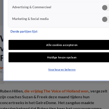
Advertising & Commercieel
Marketing & Social media
Derde partijen lijst
Winnaar TVOH speelt
voorprogramma Suzan &
Alle cookies accepteren
Freek in GelreDome
Huidige keuze opslaan
SPRAAKMAKEND
Voorkeuren beheren
9 mei 2026, 12:53
Ruben Hillen,
die vrijdag The Voice of Holland won
, vergezelt
zijn coaches Suzan & Freek deze maand tijdens hun
concertreeks in het GelreDome. Het zangduo maakte
zaterdag bekend dat Ruben tien keer het voorprogramma