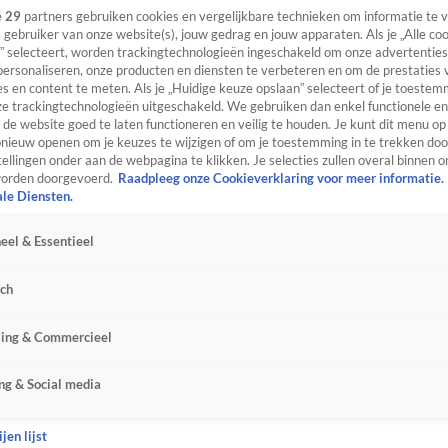
e
29
partners gebruiken cookies en vergelijkbare technieken om informatie te
s gebruiker van onze website(s), jouw gedrag en jouw apparaten. Als je „Alle co
” selecteert, worden trackingtechnologieën ingeschakeld om onze advertenties
personaliseren, onze producten en diensten te verbeteren en om de prestaties 
s en content te meten. Als je „Huidige keuze opslaan” selecteert of je toestemm
e trackingtechnologieën uitgeschakeld. We gebruiken dan enkel functionele en
de website goed te laten functioneren en veilig te houden. Je kunt dit menu op
ieuw openen om je keuzes te wijzigen of om je toestemming in te trekken door
ellingen onder aan de webpagina te klikken. Je selecties zullen overal binnen o
orden doorgevoerd.
Raadpleeg onze Cookieverklaring voor meer informatie.
ale Diensten.
eel & Essentieel
sch
sing & Commercieel
ng & Social media
jen lijst