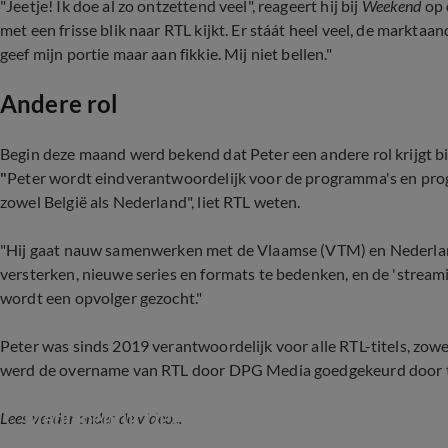
"Jeetje! Ik doe al zo ontzettend veel", reageert hij bij
Weekend
op 
met een frisse blik naar RTL kijkt. Er stáát heel veel, de marktaa
geef mijn portie maar aan fikkie. Mij niet bellen."
Andere rol
Begin deze maand werd bekend dat Peter een andere rol krijgt
"
Peter wordt eindverantwoordelijk voor de programma's en pro
zowel België als Nederland", liet RTL weten.
"Hij gaat nauw samenwerken met de Vlaamse (VTM) en Nederl
versterken, nieuwe series en formats te bedenken, en de 'streamin
wordt een opvolger gezocht."
Peter was sinds 2019 verantwoordelijk voor alle RTL-titels, zowel
werd de overname van RTL door DPG Media goedgekeurd door
Mediabedrijf DPG Media wil RTL Nederland o
Lees verder onder de video...