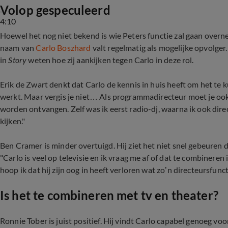
Volop gespeculeerd
4:10
Hoewel het nog niet bekend is wie Peters functie zal gaan over
naam van
Carlo Boszhard
valt regelmatig als mogelijke opvolge
in
Story
weten hoe zij aankijken tegen Carlo in deze rol.
Erik de Zwart denkt dat Carlo de kennis in huis heeft om het te k
werkt. Maar vergis je niet… Als programmadirecteur moet je ook 
worden ontvangen. Zelf was ik eerst radio-dj, waarna ik ook dire
kijken."
Ben Cramer is minder overtuigd. Hij ziet het niet snel gebeuren 
"Carlo is veel op televisie en ik vraag me af of dat te combinere
hoop ik dat hij zijn oog in heeft verloren wat zo’n directeursfunc
Is het te combineren met tv en theater?
Ronnie Tober is juist positief. Hij vindt Carlo capabel genoeg voo