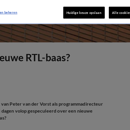
en beheren
Huidige keuze opslaan
Alle cookie
ieuwe RTL-baas?
 van Peter van der Vorst als programmadirecteur
 al dagen volop gespeculeerd over een nieuwe
aas?