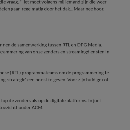
die vraag. "Het moet volgens mij iemand zijn die weer
ndelen gaan regelmatig door het dak... Maar nee hoor,
 binnen de samenwerking tussen RTL en DPG Media.
grammering van onze zenders en streamingdiensten in
andse (RTL) programmateams om de programmering te
g-strategie' een boost te geven. Voor zijn huidige rol
 op de zenders als op de digitale platforms. In juni
 toezichthouder ACM.
vernemen