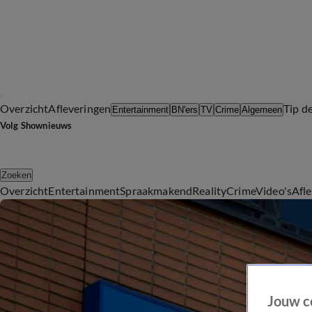
Overzicht
Afleveringen
Tip d
Entertainment
BN'ers
TV
Crime
Algemeen
Volg Shownieuws
Zoeken
Overzicht
Entertainment
Spraakmakend
Reality
Crime
Video's
Afl
Jouw c