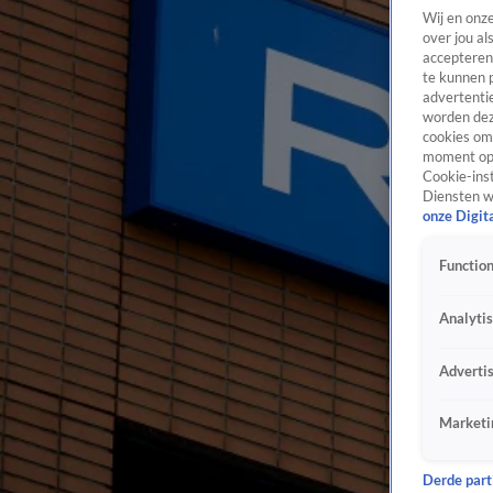
Wij en onz
over jou al
accepteren
te kunnen 
advertentie
worden dez
cookies om 
moment opn
Cookie-inst
Diensten w
onze Digit
Function
Analyti
Adverti
Marketi
Derde parti