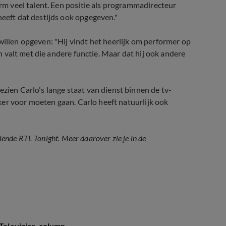
orm veel talent. Een positie als programmadirecteur
heeft dat destijds ook opgegeven."
willen opgeven: "Hij vindt het heerlijk om performer op
en valt met die andere functie. Maar dat hij ook andere
ezien Carlo's lange staat van dienst binnen de tv-
zeker voor moeten gaan. Carlo heeft natuurlijk ook
llende RTL Tonight. Meer daarover zie je in de
 Televizier-column