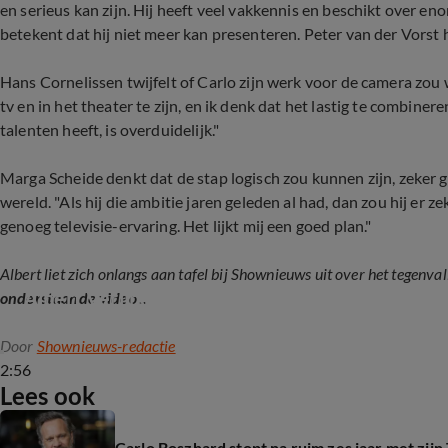
en serieus kan zijn. Hij heeft veel vakkennis en beschikt over en
betekent dat hij niet meer kan presenteren. Peter van der Vorst 
Hans Cornelissen twijfelt of Carlo zijn werk voor de camera zou 
tv en in het theater te zijn, en ik denk dat het lastig te combiner
talenten heeft, is overduidelijk."
Marga Scheide denkt dat de stap logisch zou kunnen zijn, zeker g
wereld. "Als hij die ambitie jaren geleden al had, dan zou hij er 
genoeg televisie-ervaring. Het lijkt mij een goed plan."
Albert liet zich onlangs aan tafel bij Shownieuws uit over het tegenva
Albert Verlinde over RTL Tonight
onderstaande video
...
Door
Shownieuws-redactie
2:56
Lees ook
Carlo Boszhard stopt na ruim zes jaar met zijn