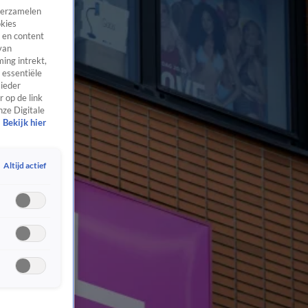
 verzamelen
okies
 en content
van
ing intrekt,
 essentiële
 ieder
 op de link
nze Digitale
Bekijk hier
Altijd actief