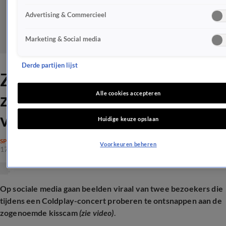
Advertising & Commercieel
Marketing & Social media
Derde partijen lijst
ZIEN: Betrapt Coldplay-
zanger vermoedelijke
Alle cookies accepteren
vreemdgangers?
Huidige keuze opslaan
SPRAAKMAKEND
Voorkeuren beheren
17 juli 2025, 21:06
Op sociale media gaan beelden viraal van twee bezoekers die
tijdens een Coldplay-concert proberen te ontsnappen aan de
zogenoemde kisscam
(zie video)
.