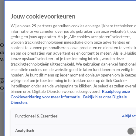
Jouw cookievoorkeuren
Wij en onze
29
partners gebruiken cookies en vergelijkbare technieken 
informatie te verzamelen over jou als gebruiker van onze website(s), jou
gedrag en jouw apparaten. Als je „Alle cookies accepteren” selecteert,
worden trackingtechnologieën ingeschakeld om onze advertenties en
Overzicht
Afleveringen
Tip
Entertainment
BN'ers
TV
Crime
Algemeen
content te kunnen personaliseren, onze producten en diensten te verbet
de redactie
Nieuwsbrief
en om de prestaties van advertenties en content te meten. Als je „Huidi
keuze opslaan” selecteert of je toestemming intrekt, worden deze
Volg Shownieuws
trackingtechnologieën uitgeschakeld. We gebruiken dan enkel functionel
essentiële cookies om de website goed te laten functioneren en veilig te
houden. Je kunt dit menu op ieder moment opnieuw openen om je keuzes
wijzigen of om je toestemming in te trekken door op de link Cookie-
Zoeken
instellingen onder aan de webpagina te klikken. Je selecties zullen overal
Overzicht
Entertainment
Spraakmakend
Reality
Crime
Video's
Afl
binnen onze Digitale Diensten worden doorgevoerd.
Raadpleeg onze
Cookieverklaring voor meer informatie.
Bekijk hier onze Digitale
Diensten.
Altijd ac
Functioneel & Essentieel
Analytisch