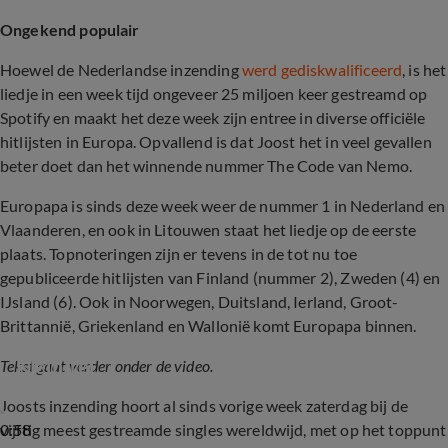
Ongekend populair
Hoewel de Nederlandse inzending
werd gediskwalificeerd
, is het
liedje in een week tijd ongeveer 25 miljoen keer gestreamd op
Spotify en maakt het deze week zijn entree in diverse officiële
hitlijsten in Europa. Opvallend is dat Joost het in veel gevallen
beter doet dan het winnende nummer The Code van Nemo.
Europapa is sinds deze week weer de nummer 1 in Nederland en
Vlaanderen, en ook in Litouwen staat het liedje op de eerste
plaats. Topnoteringen zijn er tevens in de tot nu toe
gepubliceerde hitlijsten van Finland (nummer 2), Zweden (4) en
IJsland (6). Ook in Noorwegen, Duitsland, Ierland, Groot-
Brittannië, Griekenland en Wallonië komt Europapa binnen.
Martien en Carlo spreken zich uit over Joost 
Klein-rel
Tekst gaat verder onder de video.
Joosts inzending hoort al sinds vorige week zaterdag bij de
0:58
vijftig meest gestreamde singles wereldwijd, met op het toppunt