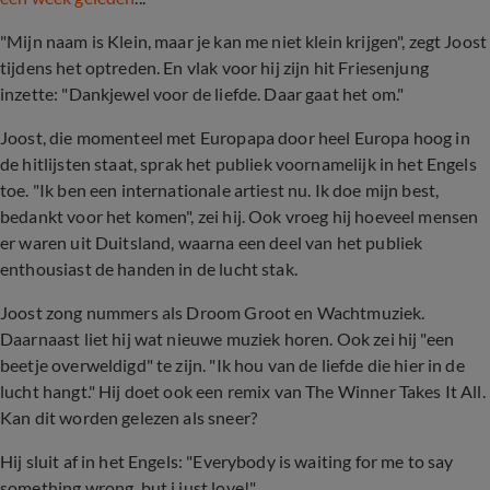
"Mijn naam is Klein, maar je kan me niet klein krijgen", zegt Joost
tijdens het optreden. En vlak voor hij zijn hit Friesenjung
inzette:
"Dankjewel voor de liefde. Daar gaat het om."
Joost, die momenteel met Europapa door heel Europa hoog in
de hitlijsten staat, sprak het publiek voornamelijk in het Engels
toe. "Ik ben een internationale artiest nu. Ik doe mijn best,
bedankt voor het komen", zei hij. Ook vroeg hij hoeveel mensen
er waren uit Duitsland, waarna een deel van het publiek
enthousiast de handen in de lucht stak.
Joost zong nummers als Droom Groot en Wachtmuziek.
Daarnaast liet hij wat nieuwe muziek horen. Ook zei hij "een
beetje overweldigd" te zijn. "Ik hou van de liefde die hier in de
lucht hangt." Hij doet ook een remix van The Winner Takes It All.
Kan dit worden gelezen als sneer?
Hij sluit af in het Engels: "Everybody is waiting for me to say
something wrong, but i just love!"