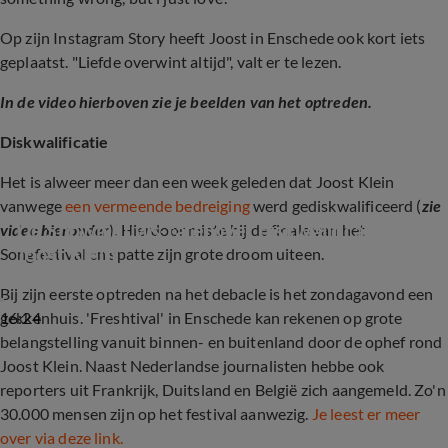
Op zijn Instagram Story heeft Joost in Enschede ook kort iets
geplaatst. "Liefde overwint altijd", valt er te lezen.
In de video hierboven zie je beelden van het optreden.
Diskwalificatie
Het is alweer meer dan een week geleden dat Joost Klein
vanwege
een vermeende bedreiging
werd gediskwalificeerd (
zie
De Shownieuws-tafel over diskwalificatie 
video hieronder
). Hierdoor miste hij de finale van het
Joost Klein
Songfestival en spatte zijn grote droom uiteen.
Bij zijn eerste optreden na het debacle is het zondagavond een
16:24
gekkenhuis. 'Freshtival' in Enschede kan rekenen op grote
belangstelling vanuit binnen- en buitenland door de ophef rond
Joost Klein. Naast Nederlandse journalisten hebbe ook
reporters uit Frankrijk, Duitsland en België zich aangemeld. Zo'n
30.000 mensen zijn op het festival aanwezig.
Je leest er meer
over via deze link.