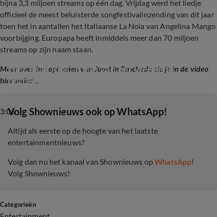
bijna 3,3 miljoen streams op één dag. Vrijdag werd het liedje
officieel de meest beluisterde songfestivalinzending van dit jaar
toen het in aantallen het Italiaanse La Noia van Angelina Mango
voorbijging. Europapa heeft inmiddels meer dan 70 miljoen
streams op zijn naam staan.
Hier gaat Joost Klein van het weekend 
Meer over het optreden van Joost in Enschede zie je in de video
optreden
hieronder...
‎Volg Shownieuws ook op WhatsApp!
3:06
Altijd als eerste op de hoogte van het laatste
entertainmentnieuws?
Volg dan nu het kanaal van Shownieuws op
WhatsApp
!
Volg Shownieuws!
Categorieën
Entertainment