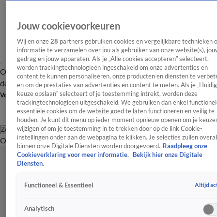
Jouw cookievoorkeuren
Wij en onze
28
partners gebruiken cookies en vergelijkbare technieken 
informatie te verzamelen over jou als gebruiker van onze website(s), jou
gedrag en jouw apparaten. Als je „Alle cookies accepteren” selecteert,
worden trackingtechnologieën ingeschakeld om onze advertenties en
Overzicht
Afleveringen
Tip
Entertainment
BN'ers
TV
Crime
Algemeen
content te kunnen personaliseren, onze producten en diensten te verbet
de redactie
Nieuwsbrief
en om de prestaties van advertenties en content te meten. Als je „Huidi
keuze opslaan” selecteert of je toestemming intrekt, worden deze
Volg Shownieuws
trackingtechnologieën uitgeschakeld. We gebruiken dan enkel functionel
essentiële cookies om de website goed te laten functioneren en veilig te
houden. Je kunt dit menu op ieder moment opnieuw openen om je keuzes
wijzigen of om je toestemming in te trekken door op de link Cookie-
Zoeken
instellingen onder aan de webpagina te klikken. Je selecties zullen overal
Overzicht
Entertainment
Spraakmakend
Reality
Crime
Video's
Afl
binnen onze Digitale Diensten worden doorgevoerd.
Raadpleeg onze
Cookieverklaring voor meer informatie.
Bekijk hier onze Digitale
Diensten.
Altijd ac
Functioneel & Essentieel
Analytisch