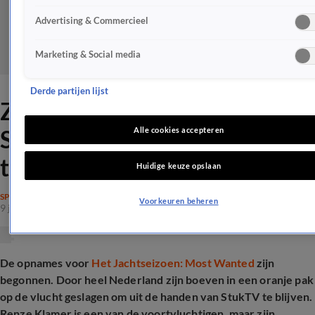
Advertising & Commercieel
Marketing & Social media
Derde partijen lijst
ZIEN: Renze Klamer zet
StukTV voor schut op live
Alle cookies accepteren
televisie
Huidige keuze opslaan
SPRAAKMAKEND
Voorkeuren beheren
9 juni 2025, 18:08
De opnames voor
Het Jachtseizoen: Most Wanted
zijn
begonnen. Door heel Nederland zijn boeven in een oranje pak
op de vlucht geslagen om uit de handen van StukTV te blijven.
Renze Klamer is een van de voortvluchtigen, maar zijn