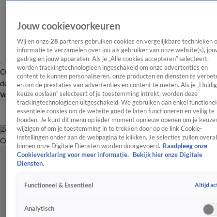
Jouw cookievoorkeuren
Wij en onze
28
partners gebruiken cookies en vergelijkbare technieken 
informatie te verzamelen over jou als gebruiker van onze website(s), jou
gedrag en jouw apparaten. Als je „Alle cookies accepteren” selecteert,
worden trackingtechnologieën ingeschakeld om onze advertenties en
Overzicht
Afleveringen
Tip
Entertainment
BN'ers
TV
Crime
Algemeen
content te kunnen personaliseren, onze producten en diensten te verbet
de redactie
Nieuwsbrief
en om de prestaties van advertenties en content te meten. Als je „Huidi
keuze opslaan” selecteert of je toestemming intrekt, worden deze
Volg Shownieuws
trackingtechnologieën uitgeschakeld. We gebruiken dan enkel functionel
essentiële cookies om de website goed te laten functioneren en veilig te
houden. Je kunt dit menu op ieder moment opnieuw openen om je keuzes
wijzigen of om je toestemming in te trekken door op de link Cookie-
Zoeken
instellingen onder aan de webpagina te klikken. Je selecties zullen overal
Overzicht
Entertainment
Spraakmakend
Reality
Crime
Video's
Afl
binnen onze Digitale Diensten worden doorgevoerd.
Raadpleeg onze
Cookieverklaring voor meer informatie.
Bekijk hier onze Digitale
Diensten.
Altijd ac
Functioneel & Essentieel
Analytisch