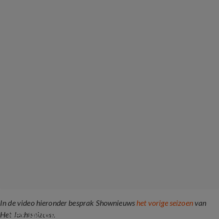
In de video hieronder besprak Shownieuws
het vorige seizoen
van
Het Jachtseizoen op BN'ers is geopend
Het Jachtseizoen.