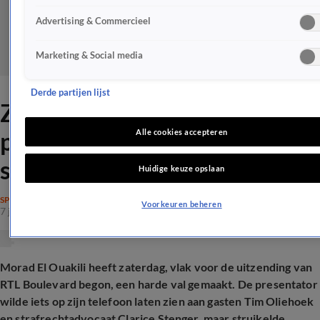
Advertising & Commercieel
Marketing & Social media
Derde partijen lijst
ZIEN: RTL Boulevard-
presentator maakt flinke
Alle cookies accepteren
smakkerd
Huidige keuze opslaan
SPRAAKMAKEND
Voorkeuren beheren
7 juni 2025, 22:22
Morad El Ouakili heeft zaterdag, vlak voor de uitzending van
RTL Boulevard begon, een harde val gemaakt. De presentator
wilde iets op zijn telefoon laten zien aan gasten Tim Oliehoek
en strafrechtadvocaat Clarice Stenger, maar struikelde