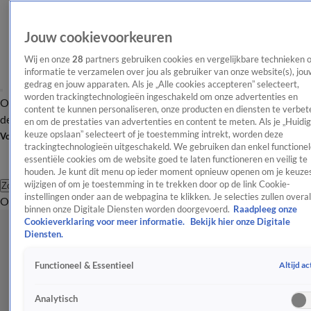
Jouw cookievoorkeuren
Wij en onze
28
partners gebruiken cookies en vergelijkbare technieken 
informatie te verzamelen over jou als gebruiker van onze website(s), jou
gedrag en jouw apparaten. Als je „Alle cookies accepteren” selecteert,
worden trackingtechnologieën ingeschakeld om onze advertenties en
Overzicht
Afleveringen
Tip
Entertainment
BN'ers
TV
Crime
Algemeen
content te kunnen personaliseren, onze producten en diensten te verbet
de redactie
Nieuwsbrief
en om de prestaties van advertenties en content te meten. Als je „Huidi
keuze opslaan” selecteert of je toestemming intrekt, worden deze
Volg Shownieuws
trackingtechnologieën uitgeschakeld. We gebruiken dan enkel functionel
essentiële cookies om de website goed te laten functioneren en veilig te
houden. Je kunt dit menu op ieder moment opnieuw openen om je keuzes
wijzigen of om je toestemming in te trekken door op de link Cookie-
Zoeken
instellingen onder aan de webpagina te klikken. Je selecties zullen overal
Overzicht
Entertainment
Spraakmakend
Reality
Crime
Video's
Afl
binnen onze Digitale Diensten worden doorgevoerd.
Raadpleeg onze
Cookieverklaring voor meer informatie.
Bekijk hier onze Digitale
Diensten.
Altijd ac
Functioneel & Essentieel
Analytisch