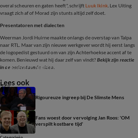
overal scheuren en gaten heeft", schrijft
Luuk Ikink
. Lex Uiting
vraagt zich af of Morad zijn stunts altijd zelf doet.
Presentatoren met dialecten
Weerman Jordi Huirne maakte onlangs de overstap van Talpa
naar RTL. Maar van zijn nieuwe werkgever wordt hij eerst langs
de logopedist gestuurd om van zijn Achterhoekse accent af te
komen. Benieuwd wat hij daar zelf van vindt?
Bekijk zijn reactie
'Dialecten moeten kunnen in medialand'
in de onderstaande video.
Lees ook
3:53
Rigoureuze ingreep bij De Slimste Mens
Fans woest door vervolging Jan Roos: 'OM
verspilt kostbare tijd'
Categorieën