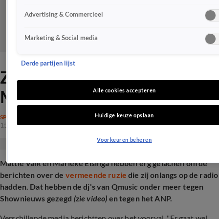
Advertising & Commercieel
Marketing & Social media
Derde partijen lijst
Zó reageren Mattie en
Marieke nu op hun 'ruzie'
Alle cookies accepteren
Huidige keuze opslaan
SPRAAKMAKEND
15 mrt 2025, 14:01
Voorkeuren beheren
Mattie Valk en Marieke Elsinga hebben erg gelachen om de
berichten over de
vermeende ruzie
die zij onlangs op de radio
hadden. Dat hebben de dj's van Qmusic onder meer tegen
Shownieuws gezegd
(zie video)
en tegen het ANP.
Verschillende media berichtten over het voorval. "Er gaat wel