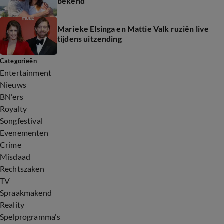
bekend'
Marieke Elsinga en Mattie Valk ruziën live
tijdens uitzending
Categorieën
Entertainment
Nieuws
BN'ers
Royalty
Songfestival
Evenementen
Crime
Misdaad
Rechtszaken
TV
Spraakmakend
Reality
Spelprogramma's