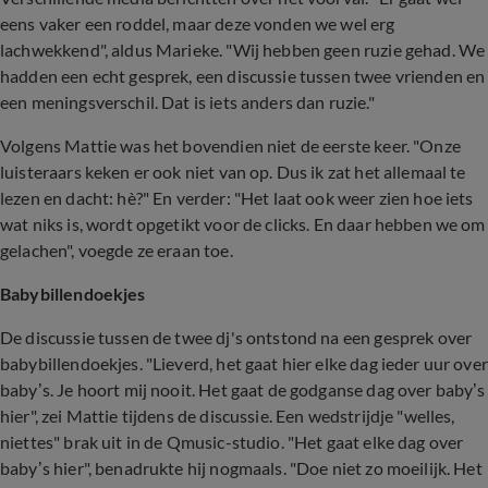
eens vaker een roddel, maar deze vonden we wel erg
lachwekkend", aldus Marieke. "Wij hebben geen ruzie gehad. We
hadden een echt gesprek, een discussie tussen twee vrienden en
een meningsverschil. Dat is iets anders dan ruzie."
Volgens Mattie was het bovendien niet de eerste keer. "Onze
luisteraars keken er ook niet van op. Dus ik zat het allemaal te
lezen en dacht: hè?" En verder: "Het laat ook weer zien hoe iets
wat niks is, wordt opgetikt voor de clicks. En daar hebben we om
gelachen", voegde ze eraan toe.
Babybillendoekjes
De discussie tussen de twee dj's ontstond na een gesprek over
babybillendoekjes. "Lieverd, het gaat hier elke dag ieder uur over
baby’s. Je hoort mij nooit. Het gaat de godganse dag over baby’s
hier", zei Mattie tijdens de discussie. Een wedstrijdje "welles,
niettes" brak uit in de Qmusic-studio. "Het gaat elke dag over
baby’s hier", benadrukte hij nogmaals. "Doe niet zo moeilijk. Het