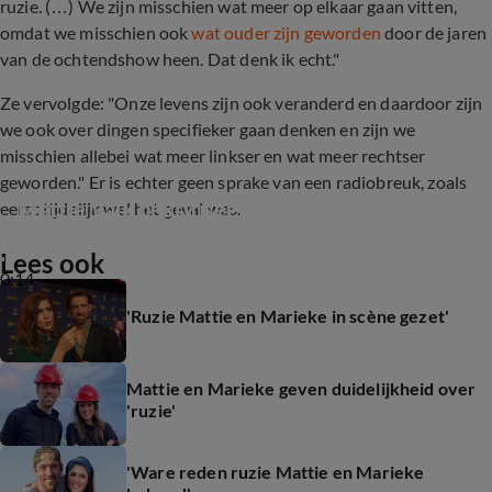
ruzie. (…) We zijn misschien wat meer op elkaar gaan vitten,
omdat we misschien ook
wat ouder zijn geworden
door de jaren
van de ochtendshow heen. Dat denk ik echt."
Ze vervolgde: "Onze levens zijn ook veranderd en daardoor zijn
we ook over dingen specifieker gaan denken en zijn we
misschien allebei wat meer linkser en wat meer rechtser
geworden." Er is echter geen sprake van een radiobreuk, zoals
Mattie Valk bekritiseert zwangere Marieke
eerst tijdelijk wel het geval was.
Lees ook
0:14
'Ruzie Mattie en Marieke in scène gezet'
Mattie en Marieke geven duidelijkheid over
'ruzie'
'Ware reden ruzie Mattie en Marieke