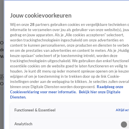
Jouw cookievoorkeuren
Wij en onze
28
partners gebruiken cookies en vergelijkbare technieken 
informatie te verzamelen over jou als gebruiker van onze website(s), jou
gedrag en jouw apparaten. Als je „Alle cookies accepteren” selecteert,
worden trackingtechnologieën ingeschakeld om onze advertenties en
Overzicht
Afleveringen
Tip
Entertainment
BN'ers
TV
Crime
Algemeen
content te kunnen personaliseren, onze producten en diensten te verbet
de redactie
Nieuwsbrief
en om de prestaties van advertenties en content te meten. Als je „Huidi
keuze opslaan” selecteert of je toestemming intrekt, worden deze
Volg Shownieuws
trackingtechnologieën uitgeschakeld. We gebruiken dan enkel functionel
essentiële cookies om de website goed te laten functioneren en veilig te
houden. Je kunt dit menu op ieder moment opnieuw openen om je keuzes
wijzigen of om je toestemming in te trekken door op de link Cookie-
Zoeken
instellingen onder aan de webpagina te klikken. Je selecties zullen overal
Overzicht
Entertainment
Spraakmakend
Reality
Crime
Video's
Afl
binnen onze Digitale Diensten worden doorgevoerd.
Raadpleeg onze
Cookieverklaring voor meer informatie.
Bekijk hier onze Digitale
Diensten.
Altijd ac
Functioneel & Essentieel
Analytisch