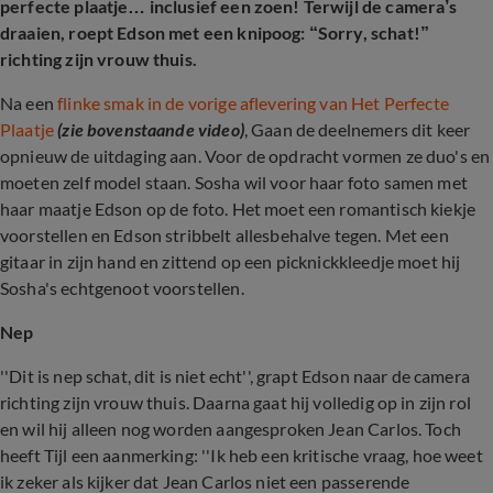
perfecte plaatje… inclusief een zoen! Terwijl de camera’s
draaien, roept Edson met een knipoog: “Sorry, schat!”
richting zijn vrouw thuis.
Na een
flinke smak in de vorige aflevering van Het Perfecte
Plaatje
(zie bovenstaande video)
, Gaan de deelnemers dit keer
opnieuw de uitdaging aan. Voor de opdracht vormen ze duo's en
moeten zelf model staan. Sosha wil voor haar foto samen met
haar maatje Edson op de foto. Het moet een romantisch kiekje
voorstellen en Edson stribbelt allesbehalve tegen. Met een
gitaar in zijn hand en zittend op een picknickkleedje moet hij
Sosha's echtgenoot voorstellen.
Nep
''Dit is nep schat, dit is niet echt'', grapt Edson naar de camera
richting zijn vrouw thuis. Daarna gaat hij volledig op in zijn rol
en wil hij alleen nog worden aangesproken Jean Carlos. Toch
heeft Tijl een aanmerking: ''Ik heb een kritische vraag, hoe weet
ik zeker als kijker dat Jean Carlos niet een passerende