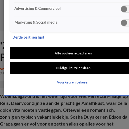
Advertising & Commercieel
Marketing & Social media
Derde partijen lijst
'Zoenfestijn' in Het Perfecte
Plaatje: 'Sorry schat!'
Alle cookies accepteren
Huidige keuze opslaan
SPRAAKMAKEND
25 juni 2025, 21:38
Voorkeuren beheren
Woensdagavond is het weer tijd voor Het Perfecte Plaatje op
Reis. Daarvoor zijn ze aan de prachtige Amalfikust, waar ze la
dolce vita moeten vastleggen. Oftewel een romantisch,
zonnig en typisch vakantiekiekje. Sosha Duysker en Edson da
Graça gaan er vol voor en zetten alles op alles voor het