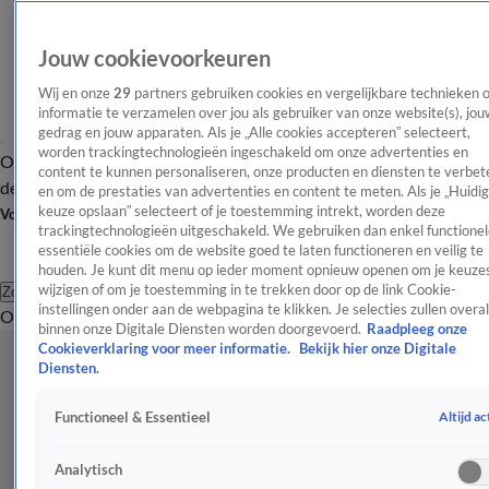
Jouw cookievoorkeuren
Wij en onze
29
partners gebruiken cookies en vergelijkbare technieken 
informatie te verzamelen over jou als gebruiker van onze website(s), jou
gedrag en jouw apparaten. Als je „Alle cookies accepteren” selecteert,
worden trackingtechnologieën ingeschakeld om onze advertenties en
Overzicht
Afleveringen
Tip
Entertainment
BN'ers
TV
Crime
Algemeen
content te kunnen personaliseren, onze producten en diensten te verbet
de redactie
Nieuwsbrief
en om de prestaties van advertenties en content te meten. Als je „Huidi
keuze opslaan” selecteert of je toestemming intrekt, worden deze
Volg Shownieuws
trackingtechnologieën uitgeschakeld. We gebruiken dan enkel functionel
essentiële cookies om de website goed te laten functioneren en veilig te
houden. Je kunt dit menu op ieder moment opnieuw openen om je keuzes
wijzigen of om je toestemming in te trekken door op de link Cookie-
Zoeken
instellingen onder aan de webpagina te klikken. Je selecties zullen overal
Overzicht
Entertainment
Spraakmakend
Reality
Crime
Video's
Afl
binnen onze Digitale Diensten worden doorgevoerd.
Raadpleeg onze
Cookieverklaring voor meer informatie.
Bekijk hier onze Digitale
Diensten.
Altijd ac
Functioneel & Essentieel
Analytisch