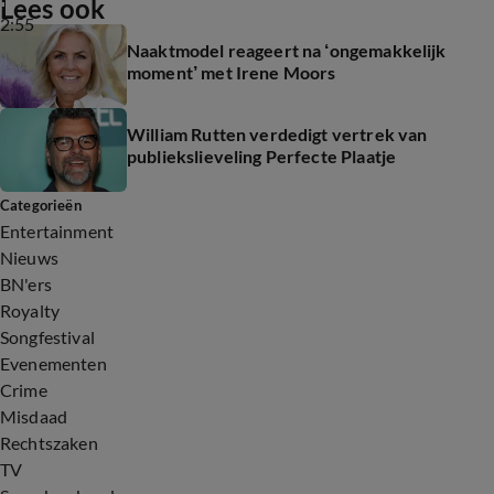
Lees ook
2:55
Naaktmodel reageert na ‘ongemakkelijk
moment’ met Irene Moors
William Rutten verdedigt vertrek van
publiekslieveling Perfecte Plaatje
Categorieën
Entertainment
Nieuws
BN'ers
Royalty
Songfestival
Evenementen
Crime
Misdaad
Rechtszaken
TV