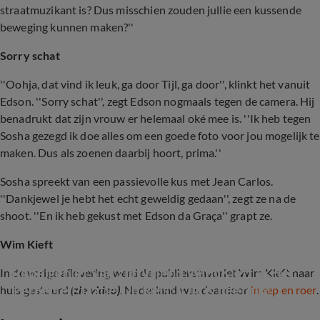
straatmuzikant is? Dus misschien zouden jullie een kussende
beweging kunnen maken?''
Sorry schat
''Oohja, dat vind ik leuk, ga door Tijl, ga door'', klinkt het vanuit
Edson. ''Sorry schat'', zegt Edson nogmaals tegen de camera. Hij
benadrukt dat zijn vrouw er helemaal oké mee is. ''Ik heb tegen
Sosha gezegd ik doe alles om een goede foto voor jou mogelijk te
maken. Dus als zoenen daarbij hoort, prima.''
Sosha spreekt van een passievolle kus met Jean Carlos.
''Dankjewel je hebt het echt geweldig gedaan'', zegt ze na de
shoot. ''En ik heb gekust met Edson da Graça'' grapt ze.
Wim Kieft
René geniet van zijn vriend Wim Kieft in Het 
In de vorige aflevering werd de publieksfavoriet Wim Kieft naar
Perfecte Plaatje Op Reis: ‘Dit is héérlijk!’
huis gestuurd
(zie video)
. Nederland was daardoor
in rep en roer
.