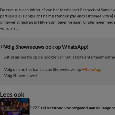
De cursus is een initiatief van het Mediapact Respectvol Same
partijen die is opgericht na misstanden
(zie onderstaande video)
b
ongewenst gedrag in Hilversum tegen te gaan. Onder meer mede
Onderzoek omtrent misstanden The Voice afg
voltooien.
‎Volg Shownieuws ook op WhatsApp!
19:05
Altijd als eerste op de hoogte van het laatste entertainmentn
Volg dan nu het kanaal van Shownieuws op
WhatsApp
!
Volg Shownieuws!
Lees ook
DEZE rel ontstond voorafgaand aan de langer