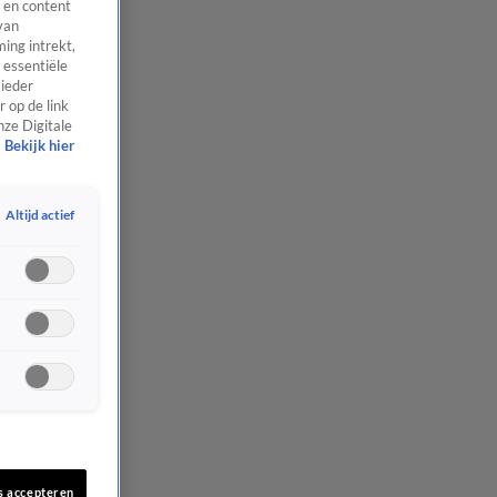
 en content
van
ing intrekt,
 essentiële
 ieder
 op de link
nze Digitale
Bekijk hier
Altijd actief
s accepteren