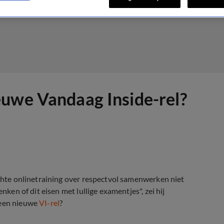
euwe Vandaag Inside-rel?
ichte onlinetraining over respectvol samenwerken niet
nken of dit eisen met lullige examentjes", zei hij
 een nieuwe
VI-rel
?