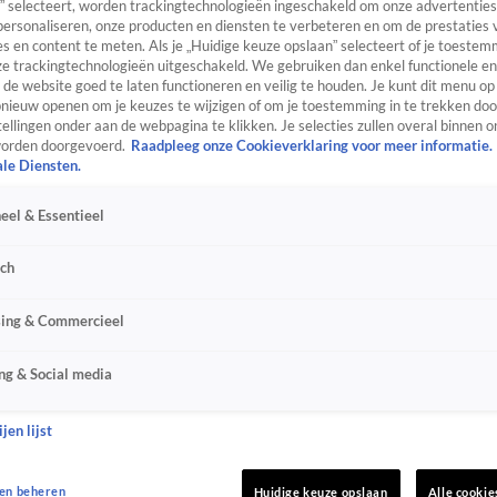
” selecteert, worden trackingtechnologieën ingeschakeld om onze advertenties
personaliseren, onze producten en diensten te verbeteren en om de prestaties 
s en content te meten. Als je „Huidige keuze opslaan” selecteert of je toestemm
e trackingtechnologieën uitgeschakeld. We gebruiken dan enkel functionele en
de website goed te laten functioneren en veilig te houden. Je kunt dit menu op
ieuw openen om je keuzes te wijzigen of om je toestemming in te trekken door
ellingen onder aan de webpagina te klikken. Je selecties zullen overal binnen o
orden doorgevoerd.
Raadpleeg onze Cookieverklaring voor meer informatie.
ale Diensten.
eel & Essentieel
sch
sing & Commercieel
ng & Social media
jen lijst
en beheren
Huidige keuze opslaan
Alle cookie