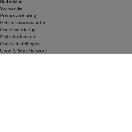
Buitenland
Voorwaarden
Privacyverklaring
Gebruiksvoorwaarden
Cookieverklaring
Digitale diensten
Cookie instellingen
Upod & Talpa Network
Adverteren
Vacatures
Publieksservice
Toegankelijkheid
Over ons
Neem contact op
+31 (0)6 - 549 628 21
show@talpanetwork.com
Tip de redactie
Volg Shownieuws
©
2026 Talpa Network. Alle rechten voorbehouden. Geen tekst-