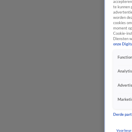
accepteren
te kunnen 
advertentie
worden dez
cookies om 
moment opn
Cookie-inst
Diensten w
onze Digit
Function
Analyti
Adverti
Marketi
Derde parti
Voorkeur