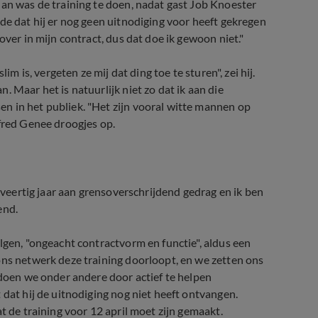
lan was de training te doen, nadat gast Job Knoester
de dat hij er nog geen uitnodiging voor heeft gekregen
over in mijn contract, dus dat doe ik gewoon niet."
im is, vergeten ze mij dat ding toe te sturen", zei hij.
 Maar het is natuurlijk niet zo dat ik aan die
n in het publiek. "Het zijn vooral witte mannen op
lfred Genee droogjes op.
l veertig jaar aan grensoverschrijdend gedrag en ik ben
end.
lgen, "ongeacht contractvorm en functie", aldus een
ons netwerk deze training doorloopt, en we zetten ons
 doen we onder andere door actief te helpen
 dat hij de uitnodiging nog niet heeft ontvangen.
t de training voor 12 april moet zijn gemaakt.