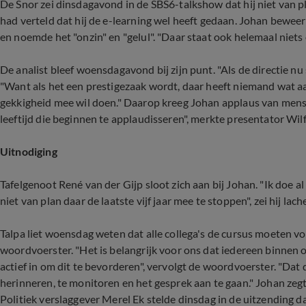
De Snor zei dinsdagavond in de SBS6-talkshow dat hij niet van p
had verteld dat hij de e-learning wel heeft gedaan. Johan beweer
en noemde het "onzin" en "gelul". "Daar staat ook helemaal niets 
De analist bleef woensdagavond bij zijn punt. "Als de directie nu sl
"Want als het een prestigezaak wordt, daar heeft niemand wat aan.
gekkigheid mee wil doen." Daarop kreeg Johan applaus van mense
leeftijd die beginnen te applaudisseren", merkte presentator Wi
Uitnodiging
Tafelgenoot René van der Gijp sloot zich aan bij Johan. "Ik doe a
niet van plan daar de laatste vijf jaar mee te stoppen", zei hij lach
Talpa liet woensdag weten dat alle collega's de cursus moeten vo
woordvoerster. "Het is belangrijk voor ons dat iedereen binnen 
actief in om dit te bevorderen", vervolgt de woordvoerster. "Dat
herinneren, te monitoren en het gesprek aan te gaan." Johan zegt
Politiek verslaggever Merel Ek stelde dinsdag in de uitzending da