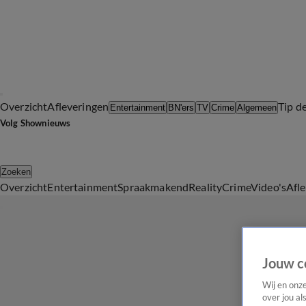
Overzicht
Afleveringen
Tip d
Entertainment
BN'ers
TV
Crime
Algemeen
Volg Shownieuws
Zoeken
Overzicht
Entertainment
Spraakmakend
Reality
Crime
Video's
Afl
Jouw c
Wij en onz
over jou al