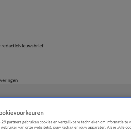
e redactie
Nieuwsbrief
everingen
ookievoorkeuren
e
29
partners gebruiken cookies en vergelijkbare technieken om informatie te
s gebruiker van onze website(s), jouw gedrag en jouw apparaten. Als je „Alle co