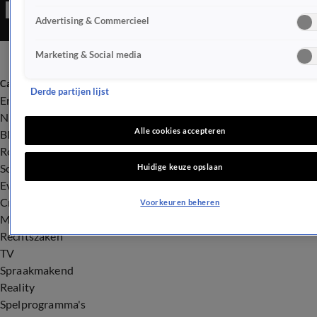
Advertising & Commercieel
Marketing & Social media
Categorieën
Derde partijen lijst
Entertainment
Nieuws
Alle cookies accepteren
BN'ers
Royalty
Songfestival
Huidige keuze opslaan
Evenementen
Crime
Voorkeuren beheren
Misdaad
Rechtszaken
TV
Spraakmakend
Reality
Spelprogramma's