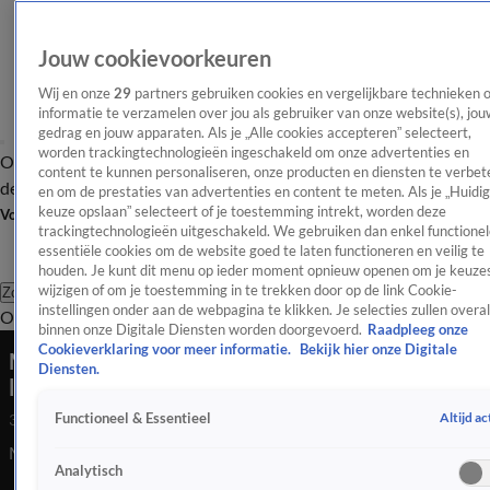
Jouw cookievoorkeuren
Wij en onze
29
partners gebruiken cookies en vergelijkbare technieken 
informatie te verzamelen over jou als gebruiker van onze website(s), jou
gedrag en jouw apparaten. Als je „Alle cookies accepteren” selecteert,
worden trackingtechnologieën ingeschakeld om onze advertenties en
Overzicht
Afleveringen
Tip
Entertainment
BN'ers
TV
Crime
Algemeen
content te kunnen personaliseren, onze producten en diensten te verbet
de redactie
Nieuwsbrief
en om de prestaties van advertenties en content te meten. Als je „Huidi
keuze opslaan” selecteert of je toestemming intrekt, worden deze
Volg Shownieuws
trackingtechnologieën uitgeschakeld. We gebruiken dan enkel functionel
essentiële cookies om de website goed te laten functioneren en veilig te
houden. Je kunt dit menu op ieder moment opnieuw openen om je keuzes
wijzigen of om je toestemming in te trekken door op de link Cookie-
Zoeken
instellingen onder aan de webpagina te klikken. Je selecties zullen overal
Overzicht
Entertainment
Spraakmakend
Reality
Crime
Video's
Afl
binnen onze Digitale Diensten worden doorgevoerd.
Raadpleeg onze
Cookieverklaring voor meer informatie.
Bekijk hier onze Digitale
Maarten wint 44.000 euro na dramatische
Diensten.
laatste ronde
Altijd ac
Functioneel & Essentieel
3 nov 2024, 21:27
Maarten wint 44.000 euro na dramatische laatste ronde
Analytisch