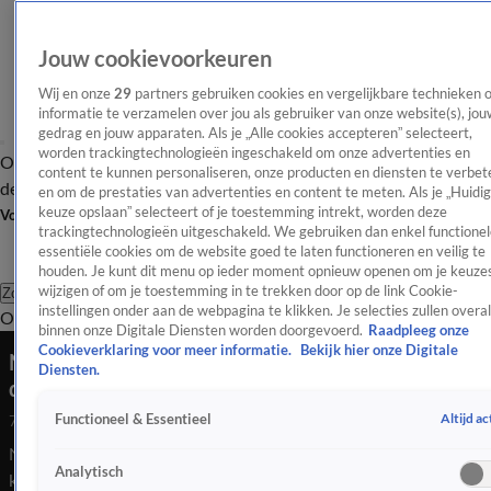
Jouw cookievoorkeuren
Wij en onze
29
partners gebruiken cookies en vergelijkbare technieken 
informatie te verzamelen over jou als gebruiker van onze website(s), jou
gedrag en jouw apparaten. Als je „Alle cookies accepteren” selecteert,
worden trackingtechnologieën ingeschakeld om onze advertenties en
Overzicht
Afleveringen
Tip
Entertainment
BN'ers
TV
Crime
Algemeen
content te kunnen personaliseren, onze producten en diensten te verbet
de redactie
Nieuwsbrief
en om de prestaties van advertenties en content te meten. Als je „Huidi
keuze opslaan” selecteert of je toestemming intrekt, worden deze
Volg Shownieuws
trackingtechnologieën uitgeschakeld. We gebruiken dan enkel functionel
essentiële cookies om de website goed te laten functioneren en veilig te
houden. Je kunt dit menu op ieder moment opnieuw openen om je keuzes
wijzigen of om je toestemming in te trekken door op de link Cookie-
Zoeken
instellingen onder aan de webpagina te klikken. Je selecties zullen overal
Overzicht
Entertainment
Spraakmakend
Reality
Crime
Video's
Afl
binnen onze Digitale Diensten worden doorgevoerd.
Raadpleeg onze
Cookieverklaring voor meer informatie.
Bekijk hier onze Digitale
No Way Back VIPS-deelnemers staan
Diensten.
doodsangsten uit na berengeluiden
Altijd ac
Functioneel & Essentieel
7 jan 2025, 16:24
Na het succes van het eerste seizoen is No Way Back terug. Dit
Analytisch
keer nemen bekende Nederlanders deel aan de ultieme