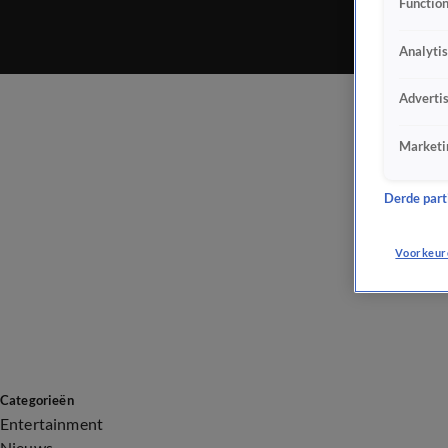
Function
Analyti
Adverti
Marketi
Derde parti
Voorkeur
Categorieën
Entertainment
Nieuws