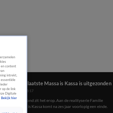
 verzamelen
okies
 en content
van
ing intrekt,
 essentiële
Voorlopig laatste Massa is Kassa is uitgezonden
 ieder
 op de link
5 juni 2026, 23:17
nze Digitale
Bekijk hier
Na vrijdagavond zit het erop. Aan de realityserie Familie
Gillis: Massa is Kassa komt na zes jaar voorlopig een einde.