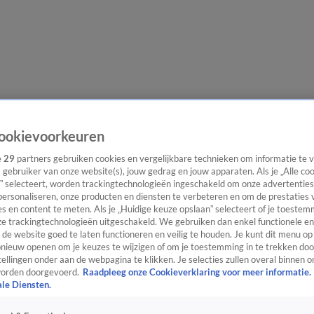
e redactie
Nieuwsbrief
ookievoorkeuren
e
29
partners gebruiken cookies en vergelijkbare technieken om informatie te
s gebruiker van onze website(s), jouw gedrag en jouw apparaten. Als je „Alle co
” selecteert, worden trackingtechnologieën ingeschakeld om onze advertenties
everingen
personaliseren, onze producten en diensten te verbeteren en om de prestaties 
s en content te meten. Als je „Huidige keuze opslaan” selecteert of je toestemm
e trackingtechnologieën uitgeschakeld. We gebruiken dan enkel functionele en
de website goed te laten functioneren en veilig te houden. Je kunt dit menu op
ieuw openen om je keuzes te wijzigen of om je toestemming in te trekken door
ellingen onder aan de webpagina te klikken. Je selecties zullen overal binnen o
orden doorgevoerd.
Raadpleeg onze Cookieverklaring voor meer informatie.
ale Diensten.