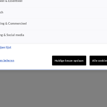
eel & Essentieel
sch
sing & Commercieel
ng & Social media
jen lijst
en beheren
Huidige keuze opslaan
Alle cookie