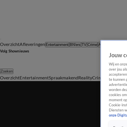
Overzicht
Afleveringen
Tip d
Entertainment
BN'ers
TV
Crime
Algemeen
Volg Shownieuws
Jouw c
Wij en onz
over jou al
Zoeken
accepteren
Overzicht
Entertainment
Spraakmakend
Reality
Crime
Video's
Afl
te kunnen 
advertentie
worden dez
cookies om 
moment opn
Cookie-inst
Diensten w
onze Digit