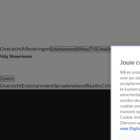
Overzicht
Afleveringen
Tip d
Entertainment
BN'ers
TV
Crime
Algemeen
Volg Shownieuws
Jouw c
Wij en onz
over jou al
Zoeken
accepteren
Overzicht
Entertainment
Spraakmakend
Reality
Crime
Video's
Afl
te kunnen 
advertentie
worden dez
cookies om 
moment opn
Cookie-inst
Diensten w
onze Digit