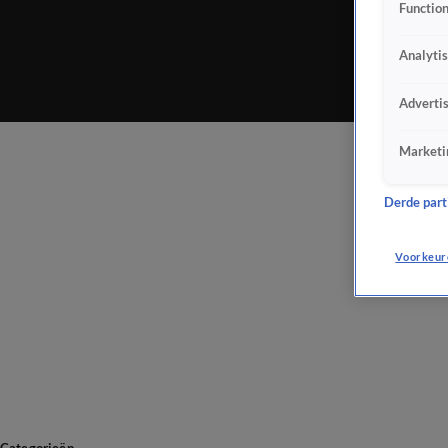
Function
Analyti
Adverti
Marketi
Derde parti
Voorkeur