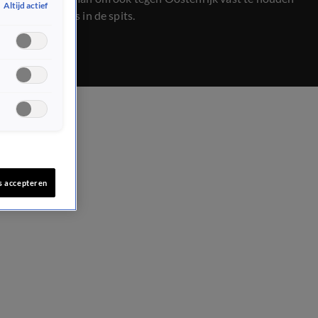
Altijd actief
aan Memphis in de spits.
s accepteren