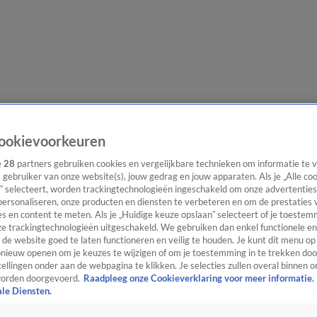
e redactie
Nieuwsbrief
ookievoorkeuren
e
28
partners gebruiken cookies en vergelijkbare technieken om informatie te
s gebruiker van onze website(s), jouw gedrag en jouw apparaten. Als je „Alle co
” selecteert, worden trackingtechnologieën ingeschakeld om onze advertenties
everingen
personaliseren, onze producten en diensten te verbeteren en om de prestaties 
s en content te meten. Als je „Huidige keuze opslaan” selecteert of je toestemm
e trackingtechnologieën uitgeschakeld. We gebruiken dan enkel functionele en
de website goed te laten functioneren en veilig te houden. Je kunt dit menu op
ieuw openen om je keuzes te wijzigen of om je toestemming in te trekken door
ellingen onder aan de webpagina te klikken. Je selecties zullen overal binnen o
orden doorgevoerd.
Raadpleeg onze Cookieverklaring voor meer informatie.
ale Diensten.