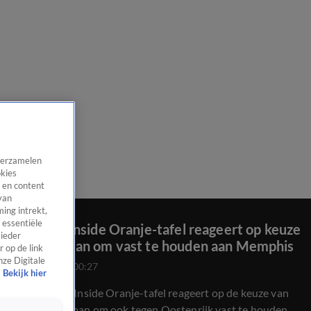
 verzamelen
okies
 en content
van
ing intrekt,
 essentiële
Vandaag Inside Oranje-tafel reageert op keuze
 ieder
van Koeman om vast te houden aan Memphis
 op de link
nze Digitale
25 juni 2024, 00:27
Bekijk hier
De Vandaag Inside Oranje-tafel reageert op de keuze van
Ronald Koeman om ook tegen Oostenrijk vast te houden