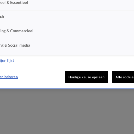
eel & Essentieel
sch
sing & Commercieel
ng & Social media
jen lijst
en beheren
Huidige keuze opslaan
Alle cookie