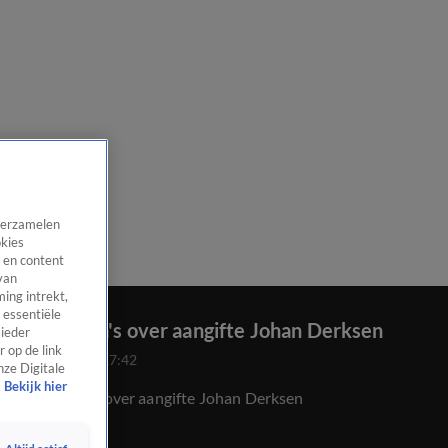
 verzamelen
okies
 en content
van
ing intrekt,
 essentiële
VI-collega's over aangifte Johan Derksen
 ieder
 op de link
13 juli 2024, 17:42
nze Digitale
Bekijk hier
VI-collega's over aangifte Johan Derksen