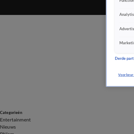
Function
Analyti
Adverti
Marketi
Derde parti
Voorkeur
Categorieën
Entertainment
Nieuws
BN'ers