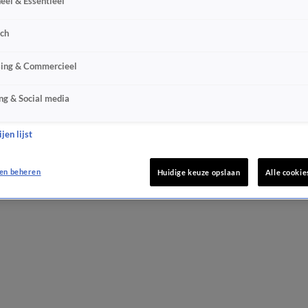
eel & Essentieel
sch
sing & Commercieel
ng & Social media
jen lijst
en beheren
Huidige keuze opslaan
Alle cookie