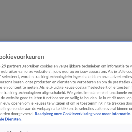
e redactie
Nieuwsbrief
ookievoorkeuren
e
29
partners gebruiken cookies en vergelijkbare technieken om informatie te
s gebruiker van onze website(s), jouw gedrag en jouw apparaten. Als je „Alle co
” selecteert, worden trackingtechnologieën ingeschakeld om onze advertenties
everingen
personaliseren, onze producten en diensten te verbeteren en om de prestaties 
s en content te meten. Als je „Huidige keuze opslaan” selecteert of je toestemm
e trackingtechnologieën uitgeschakeld. We gebruiken dan enkel functionele en
de website goed te laten functioneren en veilig te houden. Je kunt dit menu op
ieuw openen om je keuzes te wijzigen of om je toestemming in te trekken door
ellingen onder aan de webpagina te klikken. Je selecties zullen overal binnen o
orden doorgevoerd.
Raadpleeg onze Cookieverklaring voor meer informatie.
ale Diensten.