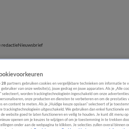
e redactie
Nieuwsbrief
ookievoorkeuren
everingen
e
28
partners gebruiken cookies en vergelijkbare technieken om informatie te
s gebruiker van onze website(s), jouw gedrag en jouw apparaten. Als je „Alle co
t moment.
” selecteert, worden trackingtechnologieën ingeschakeld om onze advertenties
personaliseren, onze producten en diensten te verbeteren en om de prestaties 
s en content te meten. Als je „Huidige keuze opslaan” selecteert of je toestemm
e trackingtechnologieën uitgeschakeld. We gebruiken dan enkel functionele en
de website goed te laten functioneren en veilig te houden. Je kunt dit menu op
ieuw openen om je keuzes te wijzigen of om je toestemming in te trekken door
ellingen onder aan de webpagina te klikken. Je selecties zullen overal binnen o