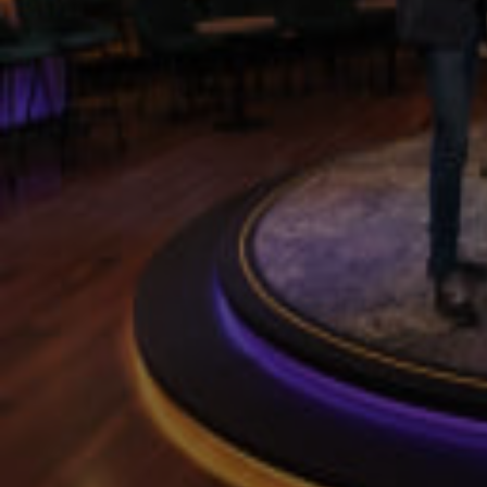
Vandaag Inside na ophef rondom Derksen weer terug op televisie
16 mei 2022, 08:04
Genee 'heel benieuwd' wat er in Vandaag Inside gaat gebeuren
13 mei 2022, 18:17
Paul Römer over Vandaag Inside: niets besloten, Derksen spreekt voor zichzelf
12 mei 2022, 10:58
René van der Gijp: 'Wat ik weet, weet ik ook uit de krant'
11 mei 2022, 20:06
Vandaag Inside keert maandag definitief terug op SBS6
11 mei 2022, 15:26