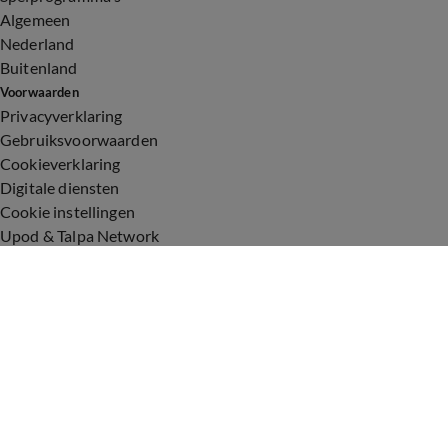
Algemeen
Nederland
Buitenland
Voorwaarden
Privacyverklaring
Gebruiksvoorwaarden
Cookieverklaring
Digitale diensten
Cookie instellingen
Upod & Talpa Network
Adverteren
Vacatures
Publieksservice
Toegankelijkheid
Over ons
Neem contact op
+31 (0)6 - 549 628 21
show@talpanetwork.com