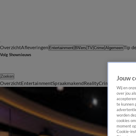
Overzicht
Afleveringen
Tip d
Entertainment
BN'ers
TV
Crime
Algemeen
Volg Shownieuws
Zoeken
Jouw c
Overzicht
Entertainment
Spraakmakend
Reality
Crime
Video's
Afl
Spraakmakend
Wij en onz
over jou al
De meest spraakmakende tv-momenten en programma's van di
accepteren
Spraakmakend
te kunnen 
advertentie
Johan Derksen wordt niet vervolgd na ophef kaarsincident
worden dez
2 juni 2022, 14:05
cookies om 
moment opn
ZIEN: Zoon Heleen van Royen is samen met Suzanne Schulting
Cookie-inst
1 juni 2022, 16:48