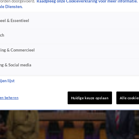
orden doorgevoerd.
Raadpleeg onze Cookieverklaring voor meer informatie.
ale Diensten.
eel & Essentieel
sch
sing & Commercieel
ng & Social media
jen lijst
en beheren
Huidige keuze opslaan
Alle cookie