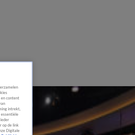
 verzamelen
okies
 en content
van
ing intrekt,
 essentiële
 ieder
 op de link
nze Digitale