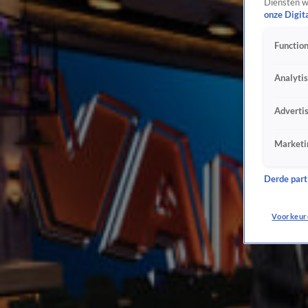
Diensten w
Heleen van Royen doet bizarre onthulling over sperma Patrick Kluivert
onze Digit
26 mei 2022, 10:02
Function
Welles-nietes-rel tussen Johan Derksen en Eva Jinek
21 mei 2022, 09:47
Analyti
Vandaag Inside sluit eerste week terug af met 873.000 kijkers
21 mei 2022, 09:18
Adverti
HLF8 keert terug op televisie na de zomer
20 mei 2022, 17:52
Marketi
Kijkers Mr. Frank Visser gaan los op Amsterdamse 'gluurbuur'
19 mei 2022, 21:10
BNNVARA: wij hadden geen gesprek met Vandaag Inside-trio
Derde parti
17 mei 2022, 12:20
Johan Derksen biedt geen excuses aan voor kaarsenincident
Voorkeur
16 mei 2022, 22:42
Demonstraties wegens uitzending Vandaag Inside vanavond
16 mei 2022, 21:30
OM: onderzoek kaarsincident Johan Derksen loopt nog
16 mei 2022, 14:33