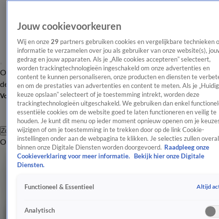
Jouw cookievoorkeuren
Wij en onze
29
partners gebruiken cookies en vergelijkbare technieken 
informatie te verzamelen over jou als gebruiker van onze website(s), jou
gedrag en jouw apparaten. Als je „Alle cookies accepteren” selecteert,
worden trackingtechnologieën ingeschakeld om onze advertenties en
Overzicht
Afleveringen
Tip
Entertainment
BN'ers
TV
Crime
Algemeen
content te kunnen personaliseren, onze producten en diensten te verbet
de redactie
Nieuwsbrief
en om de prestaties van advertenties en content te meten. Als je „Huidi
keuze opslaan” selecteert of je toestemming intrekt, worden deze
Volg Shownieuws
trackingtechnologieën uitgeschakeld. We gebruiken dan enkel functionel
essentiële cookies om de website goed te laten functioneren en veilig te
houden. Je kunt dit menu op ieder moment opnieuw openen om je keuzes
wijzigen of om je toestemming in te trekken door op de link Cookie-
Zoeken
instellingen onder aan de webpagina te klikken. Je selecties zullen overal
Overzicht
Entertainment
Spraakmakend
Reality
Crime
Video's
Afl
Spraakmakend
binnen onze Digitale Diensten worden doorgevoerd.
Raadpleeg onze
Cookieverklaring voor meer informatie.
Bekijk hier onze Digitale
De meest spraakmakende tv-momenten en programma's van dit
Diensten.
moment.
Altijd ac
Functioneel & Essentieel
Spraakmakend
Martin Garrix en Ed Sheeran duiken spontaan op tijdens bruiloft
Analytisch
28 juni, 11:22