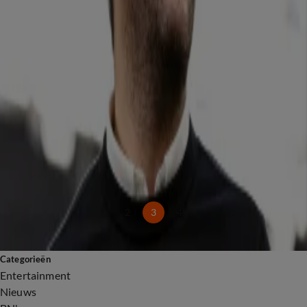
16 juni, 18:43
Sébas Diekstra verontwaardigd door podiumterugkeer Thijs Römer: 'Stuitend'
16 juni, 17:05
Albert Verlinde rectificeert uitspraak na commentaar Johan Derksen
16 juni, 14:59
Bram Moszkowicz stomverbaasd over bekendmaking comeback Thijs Römer:
'Merkwaardig'
16 juni, 13:48
Gerard Joling reageert op ontbloot bovenlijf van Raymond Mens
16 juni, 13:13
Rafael van der Vaart in binnen- en buitenland onder vuur na 'grapje' over spelers Japan
16 juni, 12:34
2
3
4
Categorieën
Entertainment
Nieuws