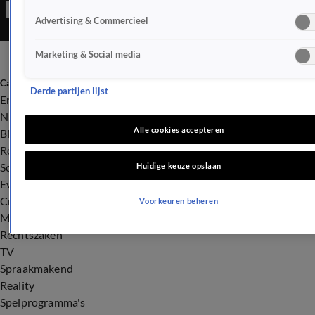
doos te delen.
Advertising & Commercieel
Marketing & Social media
Categorieën
Derde partijen lijst
Entertainment
Nieuws
Alle cookies accepteren
BN'ers
Royalty
Songfestival
Huidige keuze opslaan
Evenementen
Crime
Voorkeuren beheren
Misdaad
Rechtszaken
TV
Spraakmakend
Reality
Spelprogramma's