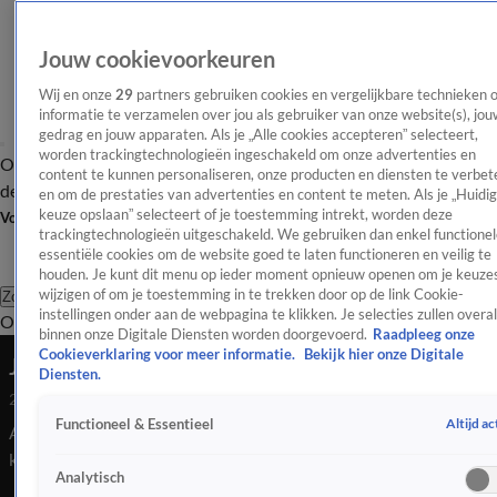
Jouw cookievoorkeuren
Wij en onze
29
partners gebruiken cookies en vergelijkbare technieken 
informatie te verzamelen over jou als gebruiker van onze website(s), jou
gedrag en jouw apparaten. Als je „Alle cookies accepteren” selecteert,
worden trackingtechnologieën ingeschakeld om onze advertenties en
Overzicht
Afleveringen
Tip
Entertainment
BN'ers
TV
Crime
Algemeen
content te kunnen personaliseren, onze producten en diensten te verbet
de redactie
Nieuwsbrief
en om de prestaties van advertenties en content te meten. Als je „Huidi
keuze opslaan” selecteert of je toestemming intrekt, worden deze
Volg Shownieuws
trackingtechnologieën uitgeschakeld. We gebruiken dan enkel functionel
essentiële cookies om de website goed te laten functioneren en veilig te
houden. Je kunt dit menu op ieder moment opnieuw openen om je keuzes
wijzigen of om je toestemming in te trekken door op de link Cookie-
Zoeken
instellingen onder aan de webpagina te klikken. Je selecties zullen overal
Overzicht
Entertainment
Spraakmakend
Reality
Crime
Video's
Afl
binnen onze Digitale Diensten worden doorgevoerd.
Raadpleeg onze
Cookieverklaring voor meer informatie.
Bekijk hier onze Digitale
Jarige Jette van der Meij is 65 jaar geworden!
Diensten.
25 juli 2020, 21:37
Altijd ac
Functioneel & Essentieel
Actrice Jette van der Meij mag deze dinsdag maar liefst 65
kaarsjes uitblazen! Om haar verjaardag te vieren blikken we
Analytisch
terug op haar carrière door enkele foto's foto's uit de oude