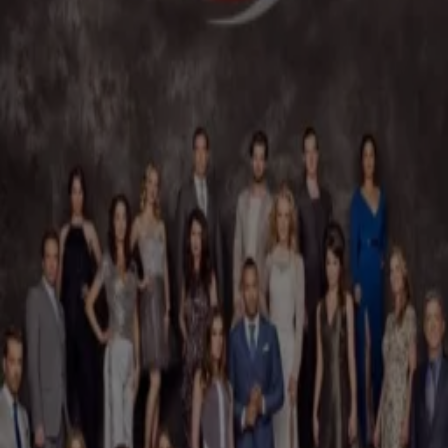
Vriend van Beau onthutst in De Bondgenoten: 'Besef wat je kwijt kunt raken'
9 juli, 20:41
Reality
Chantal Janzen duidelijk over The Voice-finale: 'Dit willen we allemaal niet meer'
9 juli, 16:41
Spraakmakend
Thuisfront smeekt Anouk om De Bondgenoten te verlaten, ze weigert
9 juli, 15:55
Reality
Bondgenoten-Anouk en Diederik liggen keihard in de clinch
8 juli, 13:59
Reality
Opdracht in Het Perfecte Plaatje op Reis breekt Tobias Camman: 'Voelt zo verkeerd'
8 juli, 10:44
Reality
EOTB-Henk en Justin over felle tv-ruzie: 'Ik heb geen seks gehad voor sushi'
7 juli, 23:10
Reality