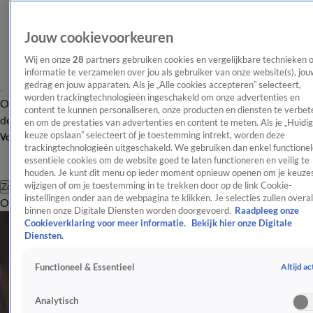
Jouw cookievoorkeuren
Wij en onze
28
partners gebruiken cookies en vergelijkbare technieken 
informatie te verzamelen over jou als gebruiker van onze website(s), jou
gedrag en jouw apparaten. Als je „Alle cookies accepteren” selecteert,
worden trackingtechnologieën ingeschakeld om onze advertenties en
Overzicht
Afleveringen
Tip
Entertainment
BN'ers
TV
Crime
Algemeen
content te kunnen personaliseren, onze producten en diensten te verbet
de redactie
Nieuwsbrief
en om de prestaties van advertenties en content te meten. Als je „Huidi
keuze opslaan” selecteert of je toestemming intrekt, worden deze
Volg Shownieuws
trackingtechnologieën uitgeschakeld. We gebruiken dan enkel functionel
essentiële cookies om de website goed te laten functioneren en veilig te
houden. Je kunt dit menu op ieder moment opnieuw openen om je keuzes
wijzigen of om je toestemming in te trekken door op de link Cookie-
Zoeken
instellingen onder aan de webpagina te klikken. Je selecties zullen overal
Overzicht
Entertainment
Spraakmakend
Reality
Crime
Video's
Afl
TV
binnen onze Digitale Diensten worden doorgevoerd.
Raadpleeg onze
Cookieverklaring voor meer informatie.
Bekijk hier onze Digitale
Blijf op de hoogte van het laatste nieuws en de nieuwste
Diensten.
updates over je favoriete tv-programma's en series.
Altijd ac
Functioneel & Essentieel
TV
Winter Vol Liefde-Antine over nieuwe liefde: 'Geen heisa'
Analytisch
11 juli, 08:45