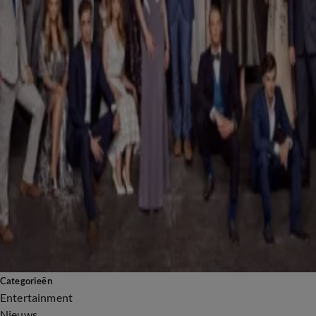
Ex On The Beach-Henk valt ex Justin aan: ruzie loopt uit de hand
7 juli, 21:49
Reality
Volgers reageren enthousiast op verrassende aankondiging Winter Vol Liefde-Pearl
7 juli, 10:57
Reality
Estavana Polman wordt vaste gast bij Vandaag Inside
7 juli, 08:39
Spraakmakend
6
7
8
Programma's
Categorieën
Entertainment
Nieuws