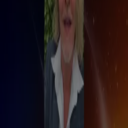
Dinsdag 4 aug, 23:52
1:08
Babette Labeij over stem Marco Borsato na lange afwezigheid
Dinsdag 4 aug, 23:47
1:08
Shownieuws-tafel over comeback Tygo Gernandt
Dinsdag 4 aug, 23:47
3:45
Evert Santegoeds over de vermeende muzikale comeback van Marco Borsato
Dinsdag 4 aug, 23:45
31:26
Jeroen van der Boom bij Alles voor de Show
Dinsdag 4 aug, 23:16
1:26
Verschillende artiesten bij het UNITY concert in Amsterdam
Dinsdag 4 aug, 23:14
2:00
'Marco Borsato maakt muzikale comeback bij Vrienden van Amstel Live'