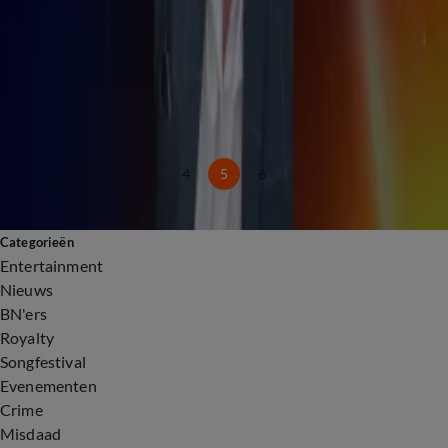
Dinsdag 4 aug, 23:13
0:40
Jeroen van der Boom poepte in broek op podium
Dinsdag 4 aug, 22:58
0:58
Tygo Gernandt over de reboot van de jongerenserie Fort Alpha
Dinsdag 4 aug, 22:58
4
5
6
Categorieën
Entertainment
Nieuws
BN'ers
Royalty
Songfestival
Evenementen
Crime
Misdaad