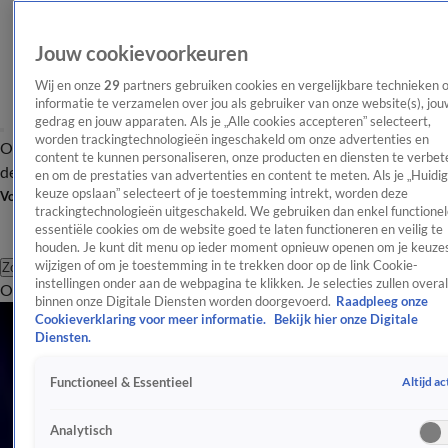
Jouw cookievoorkeuren
Wij en onze
29
partners gebruiken cookies en vergelijkbare technieken 
informatie te verzamelen over jou als gebruiker van onze website(s), jou
gedrag en jouw apparaten. Als je „Alle cookies accepteren” selecteert,
worden trackingtechnologieën ingeschakeld om onze advertenties en
Overzicht
Afleveringen
Tip
Entertainment
BN'ers
TV
Crime
Algemeen
content te kunnen personaliseren, onze producten en diensten te verbet
de redactie
Nieuwsbrief
en om de prestaties van advertenties en content te meten. Als je „Huidi
keuze opslaan” selecteert of je toestemming intrekt, worden deze
Volg Shownieuws
trackingtechnologieën uitgeschakeld. We gebruiken dan enkel functionel
essentiële cookies om de website goed te laten functioneren en veilig te
houden. Je kunt dit menu op ieder moment opnieuw openen om je keuzes
wijzigen of om je toestemming in te trekken door op de link Cookie-
Zoeken
instellingen onder aan de webpagina te klikken. Je selecties zullen overal
Overzicht
Entertainment
Spraakmakend
Reality
Crime
Video's
Afl
binnen onze Digitale Diensten worden doorgevoerd.
Raadpleeg onze
Alle Videos
Cookieverklaring voor meer informatie.
Bekijk hier onze Digitale
1:13
Diensten.
Bondgenoten-Roma merkt geflirt Fatima en Can meteen op
Altijd ac
Functioneel & Essentieel
Woensdag 5 aug, 16:51
0:48
Analytisch
Diederik vraagt Anouk of ze klaar is voor een relatie in De Bondgenoten