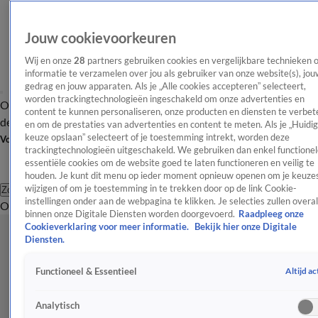
Jouw cookievoorkeuren
Wij en onze
28
partners gebruiken cookies en vergelijkbare technieken 
informatie te verzamelen over jou als gebruiker van onze website(s), jou
gedrag en jouw apparaten. Als je „Alle cookies accepteren” selecteert,
worden trackingtechnologieën ingeschakeld om onze advertenties en
Overzicht
Afleveringen
Tip
Entertainment
BN'ers
TV
Crime
Algemeen
content te kunnen personaliseren, onze producten en diensten te verbet
de redactie
Nieuwsbrief
en om de prestaties van advertenties en content te meten. Als je „Huidi
keuze opslaan” selecteert of je toestemming intrekt, worden deze
Volg Shownieuws
trackingtechnologieën uitgeschakeld. We gebruiken dan enkel functionel
essentiële cookies om de website goed te laten functioneren en veilig te
houden. Je kunt dit menu op ieder moment opnieuw openen om je keuzes
wijzigen of om je toestemming in te trekken door op de link Cookie-
Zoeken
instellingen onder aan de webpagina te klikken. Je selecties zullen overal
Overzicht
Entertainment
Spraakmakend
Reality
Crime
Video's
Afl
binnen onze Digitale Diensten worden doorgevoerd.
Raadpleeg onze
Cookieverklaring voor meer informatie.
Bekijk hier onze Digitale
Diensten.
Altijd ac
Functioneel & Essentieel
Analytisch