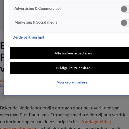
Advertising & Commercieel
Marketing & Social media
Derde partijen lijst
BN-ers rouwen om Piet
Paulusma: 'Vreselijk goede
Alle cookies accepteren
vent'
Huidige keuze opslaan
ALGEMEEN
Voorkeuren beheren
20 mrt 2022, 18:52
Bekende Nederlanders zijn ontdaan door het overlijden van
weerman Piet Paulusma. Op sociale media delen zij hun verdriet
en herinneringen aan de 65-jarige Fries.
Zondagmiddag
overleed Paulusma
in het ziekenhuis van Leeuwarden aan de