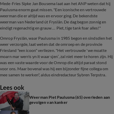
Mede-Fries Sipke Jan Bousema laat aan het ANP weten dat hij
Paulusma enorm gaat missen. "Een iconische en vertrouwde
weerman die er altijd was en ervoor ging. De bekendste
weerman van Nederland út Fryslân. De dag begon zonnig en
eindigt regenachtig en grauw… Piet, tige tank foar alles!"
Omrop Fryslân, waar Paulusma in 1985 begon en sindsdien het
weer verzorgde, laat weten dat de omroep en de provincie
Friesland "een icoon" verliezen. "Het vertrouwde 'we moatte
moarn mar werris yn it waar sjen’, zal niet meer te horen zijn. Hij
was een vaste waarde voor de Omrop die altijd paraat stond
voor ons. Maar bovenal was hij een bijzonder fijne collega om
mee samen te werken", aldus eindredacteur Sybren Terpstra.
Lees ook
Weerman Piet Paulusma (65) overleden aan
gevolgen van kanker