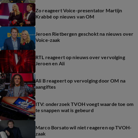
Zo reageert Voice-presentator Martijn
Krabbé op nieuws van OM
Jeroen Rietbergen geschokt na nieuws over
Voice-zaak
RTL reageert op nieuws over vervolging
Jeroen en Ali
Ali B reageert op vervolging door OM na
aangiftes
ITV: onderzoek TVOH voegt waarde toe om
te snappen wat is gebeurd
Marco Borsato wil niet reageren op TVOH-
zaak