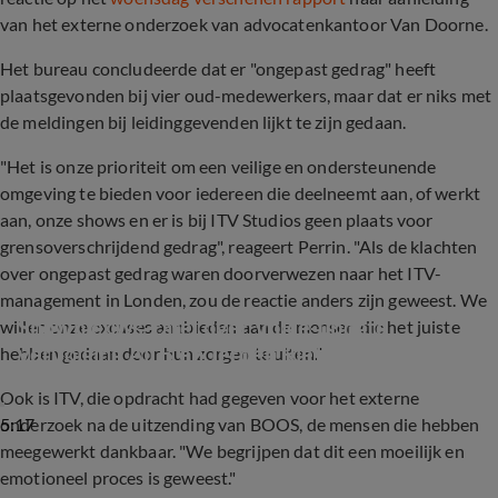
van het externe onderzoek van advocatenkantoor Van Doorne.
Het bureau concludeerde dat er "ongepast gedrag" heeft
plaatsgevonden bij vier oud-medewerkers, maar dat er niks met
de meldingen bij leidinggevenden lijkt te zijn gedaan.
"Het is onze prioriteit om een veilige en ondersteunende
omgeving te bieden voor iedereen die deelneemt aan, of werkt
aan, onze shows en er is bij ITV Studios geen plaats voor
grensoverschrijdend gedrag", reageert Perrin. "Als de klachten
over ongepast gedrag waren doorverwezen naar het ITV-
management in Londen, zou de reactie anders zijn geweest. We
Shownieuws-tafel over Voice-update 
willen onze excuses aanbieden aan de mensen die het juiste
vervolging Ali B en Jeroen Rietbergen
hebben gedaan door hun zorgen te uiten."
Ook is ITV, die opdracht had gegeven voor het externe
5:17
onderzoek na de uitzending van BOOS, de mensen die hebben
meegewerkt dankbaar. "We begrijpen dat dit een moeilijk en
emotioneel proces is geweest."