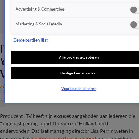
Advertising & Commercieel
Marketing & Social media
Derde partijen lijst
ITV biedt excuses aan voor
'ongepast gedrag' bij The
Alle cookies accepteren
Voice
Huidige keuze opslaan
ALGEMEEN
Voorkeuren beheren
29 mrt 2023, 13:46
Producent ITV heeft zijn excuses aangeboden aan iedereen die
"ongepast gedrag" rond The voice of Holland heeft
ondervonden. Dat laat managing director Lisa Perrin weten in
reactie op het
woensdag verschenen rapport
naar aanleiding