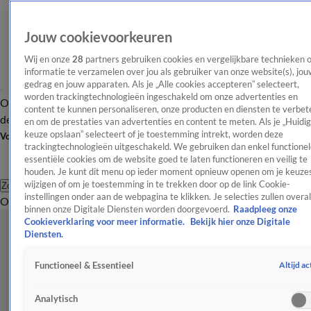
Jouw cookievoorkeuren
Wij en onze
28
partners gebruiken cookies en vergelijkbare technieken 
informatie te verzamelen over jou als gebruiker van onze website(s), jou
gedrag en jouw apparaten. Als je „Alle cookies accepteren” selecteert,
worden trackingtechnologieën ingeschakeld om onze advertenties en
Overzicht
Afleveringen
Tip
Entertainment
BN'ers
TV
Crime
Algemeen
content te kunnen personaliseren, onze producten en diensten te verbet
de redactie
Nieuwsbrief
en om de prestaties van advertenties en content te meten. Als je „Huidi
keuze opslaan” selecteert of je toestemming intrekt, worden deze
Volg Shownieuws
trackingtechnologieën uitgeschakeld. We gebruiken dan enkel functionel
essentiële cookies om de website goed te laten functioneren en veilig te
houden. Je kunt dit menu op ieder moment opnieuw openen om je keuzes
wijzigen of om je toestemming in te trekken door op de link Cookie-
Zoeken
instellingen onder aan de webpagina te klikken. Je selecties zullen overal
Overzicht
Entertainment
Spraakmakend
Reality
Crime
Video's
Afl
binnen onze Digitale Diensten worden doorgevoerd.
Raadpleeg onze
Cookieverklaring voor meer informatie.
Bekijk hier onze Digitale
Diensten.
Altijd ac
Functioneel & Essentieel
Analytisch