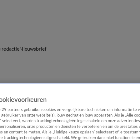
e redactie
Nieuwsbrief
everingen
ookievoorkeuren
e
29
partners gebruiken cookies en vergelijkbare technieken om informatie te
s gebruiker van onze website(s), jouw gedrag en jouw apparaten. Als je „Alle co
” selecteert, worden trackingtechnologieën ingeschakeld om onze advertenties
personaliseren, onze producten en diensten te verbeteren en om de prestaties 
s en content te meten. Als je „Huidige keuze opslaan” selecteert of je toestemm
e trackingtechnologieën uitgeschakeld. We gebruiken dan enkel functionele en