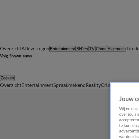
Overzicht
Afleveringen
Tip d
Entertainment
BN'ers
TV
Crime
Algemeen
Volg Shownieuws
Zoeken
Overzicht
Entertainment
Spraakmakend
Reality
Crime
Video's
Afl
Jouw c
Wij en onz
over jou al
accepteren
te kunnen 
advertentie
worden dez