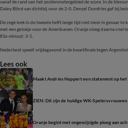
vanaf de rand van het zestienmetergebied de score. In de blessu
Daley Blind van dichtbij voor de 2-0. Denzel Dumfries gaf bij beid
De zege leek in de tweede helft lange tijd niet meer in gevaar te
met een gelukje voor de Amerikanen. Oranje sloeg daarna snel t
81e minuut: 3-1.
Nederland speelt vrijdagavond in de kwartfinale tegen Argentinië
Lees ook
Maakt Andries Noppert een statement op he
ZIEN: Dít zijn de huidige WK-Spelersvrouwen
Oranje begint met ongewijzigde ploeg aan acht