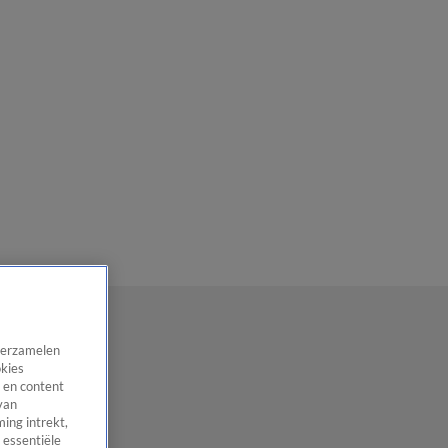
 verzamelen
okies
 en content
van
ing intrekt,
 essentiële