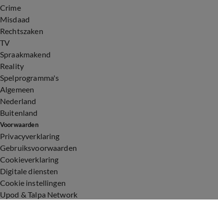
Crime
Misdaad
Rechtszaken
TV
Spraakmakend
Reality
Spelprogramma's
Algemeen
Nederland
Buitenland
Voorwaarden
Privacyverklaring
Gebruiksvoorwaarden
Cookieverklaring
Digitale diensten
Cookie instellingen
Upod & Talpa Network
Adverteren
Vacatures