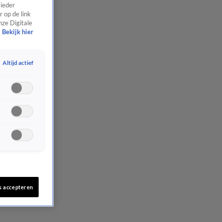
 ieder
 op de link
nze Digitale
Bekijk hier
Altijd actief
s accepteren