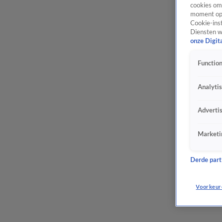
cookies om 
moment opn
Cookie-inst
Diensten w
onze Digit
Function
Analyti
Adverti
Marketi
Derde parti
Voorkeur