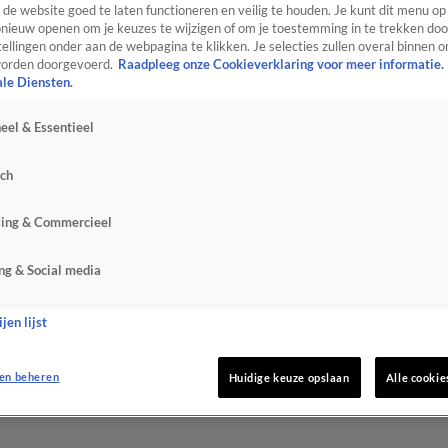
de website goed te laten functioneren en veilig te houden. Je kunt dit menu op
ieuw openen om je keuzes te wijzigen of om je toestemming in te trekken door
ellingen onder aan de webpagina te klikken. Je selecties zullen overal binnen o
orden doorgevoerd.
Raadpleeg onze Cookieverklaring voor meer informatie.
ale Diensten.
eel & Essentieel
sch
sing & Commercieel
ng & Social media
jen lijst
en beheren
Huidige keuze opslaan
Alle cookie