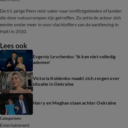
De 61-jarige Penn reist vaker naar conflictgebieden of landen
die door natuurrampen zijn getroffen. Zo zette de acteur zich
eerder onder meer in voor slachtoffers van de aardbeving in
Haïti in 2010.
Lees ook
Evgeniy Levchenko: 'Ik kan niet volledig
ademen'
Victoria Koblenko maakt zich zorgen over
situatie in Oekraïne
Harry en Meghan staan achter Oekraïne
Categorieën
Entertainment