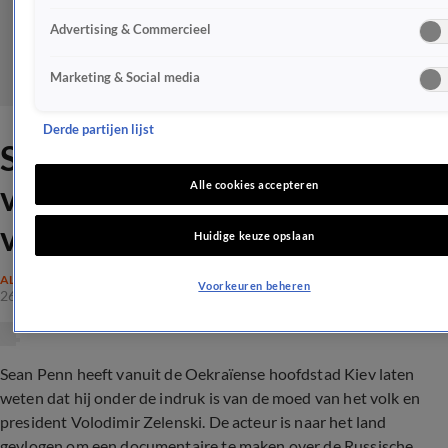
Advertising & Commercieel
Marketing & Social media
Derde partijen lijst
Sean Penn vanuit Oekraïne:
volk is historisch symbool
Alle cookies accepteren
voor moed
Huidige keuze opslaan
ALGEMEEN
Voorkeuren beheren
26 feb 2022, 11:36
Sean Penn heeft vanuit de Oekraïense hoofdstad Kiev laten
weten dat hij onder de indruk is van de moed van het volk en
president Volodimir Zelenski. De acteur is naar het land
gevlogen om een documentaire te maken over de Russische