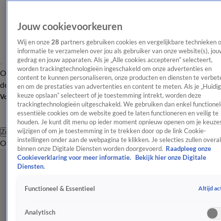
Jouw cookievoorkeuren
Wij en onze
28
partners gebruiken cookies en vergelijkbare technieken 
informatie te verzamelen over jou als gebruiker van onze website(s), jou
gedrag en jouw apparaten. Als je „Alle cookies accepteren” selecteert,
worden trackingtechnologieën ingeschakeld om onze advertenties en
Overzicht
Afleveringen
Tip
Entertainment
BN'ers
TV
Crime
Algemeen
content te kunnen personaliseren, onze producten en diensten te verbet
de redactie
Nieuwsbrief
en om de prestaties van advertenties en content te meten. Als je „Huidi
keuze opslaan” selecteert of je toestemming intrekt, worden deze
Volg Shownieuws
trackingtechnologieën uitgeschakeld. We gebruiken dan enkel functionel
essentiële cookies om de website goed te laten functioneren en veilig te
houden. Je kunt dit menu op ieder moment opnieuw openen om je keuzes
wijzigen of om je toestemming in te trekken door op de link Cookie-
Zoeken
instellingen onder aan de webpagina te klikken. Je selecties zullen overal
Overzicht
Entertainment
Spraakmakend
Reality
Crime
Video's
Afl
binnen onze Digitale Diensten worden doorgevoerd.
Raadpleeg onze
Cookieverklaring voor meer informatie.
Bekijk hier onze Digitale
Diensten.
Altijd ac
Functioneel & Essentieel
Analytisch