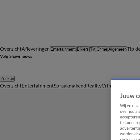
Overzicht
Afleveringen
Tip d
Entertainment
BN'ers
TV
Crime
Algemeen
Volg Shownieuws
Zoeken
Overzicht
Entertainment
Spraakmakend
Reality
Crime
Video's
Afl
Jouw c
Wij en onz
over jou al
accepteren
te kunnen 
advertentie
worden dez
cookies om 