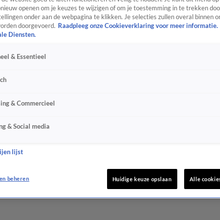
ieuw openen om je keuzes te wijzigen of om je toestemming in te trekken door
ellingen onder aan de webpagina te klikken. Je selecties zullen overal binnen o
orden doorgevoerd.
Raadpleeg onze Cookieverklaring voor meer informatie.
ale Diensten.
eel & Essentieel
sch
sing & Commercieel
ng & Social media
jen lijst
en beheren
Huidige keuze opslaan
Alle cookie