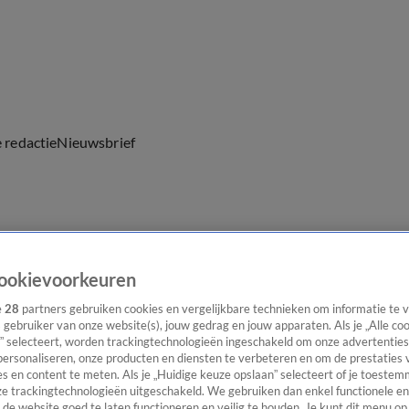
e redactie
Nieuwsbrief
everingen
ookievoorkeuren
e
28
partners gebruiken cookies en vergelijkbare technieken om informatie te
s gebruiker van onze website(s), jouw gedrag en jouw apparaten. Als je „Alle co
” selecteert, worden trackingtechnologieën ingeschakeld om onze advertenties
personaliseren, onze producten en diensten te verbeteren en om de prestaties 
s en content te meten. Als je „Huidige keuze opslaan” selecteert of je toestemm
e trackingtechnologieën uitgeschakeld. We gebruiken dan enkel functionele en
de website goed te laten functioneren en veilig te houden. Je kunt dit menu op