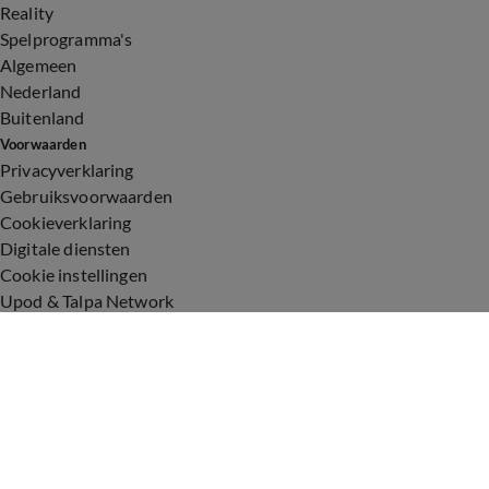
Reality
Spelprogramma's
Algemeen
Nederland
Buitenland
Voorwaarden
Privacyverklaring
Gebruiksvoorwaarden
Cookieverklaring
Digitale diensten
Cookie instellingen
Upod & Talpa Network
Adverteren
Vacatures
Publieksservice
Toegankelijkheid
Over ons
Neem contact op
+31 (0)6 - 549 628 21