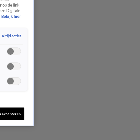
 op de link
nze Digitale
Bekijk hier
Altijd actief
s accepteren