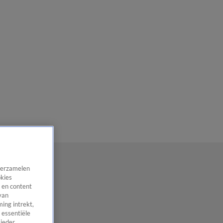
 verzamelen
okies
 en content
van
ing intrekt,
 essentiële
 ieder