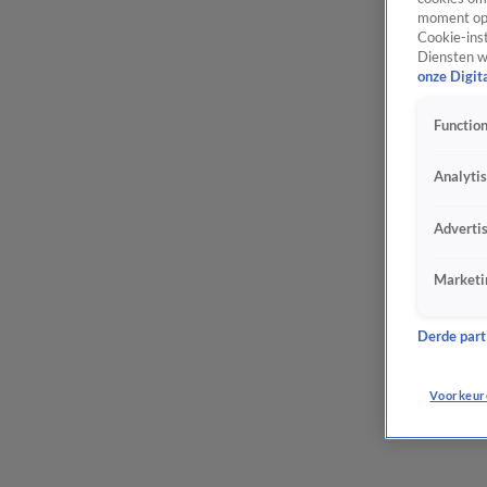
moment opn
Cookie-inst
Diensten w
onze Digit
Function
Analyti
Adverti
Marketi
Derde parti
Voorkeur