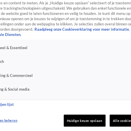
s en content te meten. Als je „Huidige keuze opslaan” selecteert of je toestemm
e trackingtechnologieën uitgeschakeld. We gebruiken dan enkel functionele en
de website goed te laten functioneren en veilig te houden. Je kunt dit menu op
ieuw openen om je keuzes te wijzigen of om je toestemming in te trekken door
ellingen onder aan de webpagina te klikken. Je selecties zullen overal binnen o
orden doorgevoerd.
Raadpleeg onze Cookieverklaring voor meer informatie.
ale Diensten.
eel & Essentieel
sch
sing & Commercieel
ng & Social media
jen lijst
en beheren
Huidige keuze opslaan
Alle cookie