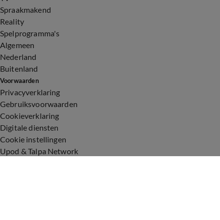
Spraakmakend
Reality
Spelprogramma's
Algemeen
Nederland
Buitenland
Voorwaarden
Privacyverklaring
Gebruiksvoorwaarden
Cookieverklaring
Digitale diensten
Cookie instellingen
Upod & Talpa Network
Adverteren
Vacatures
Publieksservice
Toegankelijkheid
Over ons