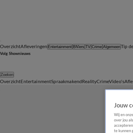
Overzicht
Afleveringen
Tip d
Entertainment
BN'ers
TV
Crime
Algemeen
Volg Shownieuws
Zoeken
Overzicht
Entertainment
Spraakmakend
Reality
Crime
Video's
Afl
Jouw c
Wij en onz
over jou al
accepteren
te kunnen 