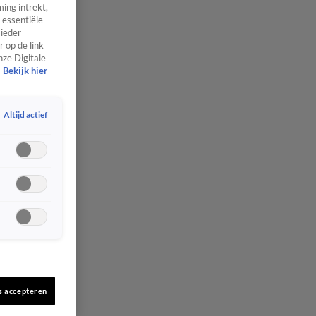
ing intrekt,
 essentiële
 ieder
 op de link
nze Digitale
Bekijk hier
Altijd actief
s accepteren