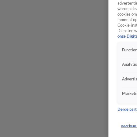
advertentie
worden dez
cookies om 
moment opn
Cookie-inst
Diensten w
onze Digit
Function
Analyti
Adverti
Marketi
Derde parti
Voorkeur