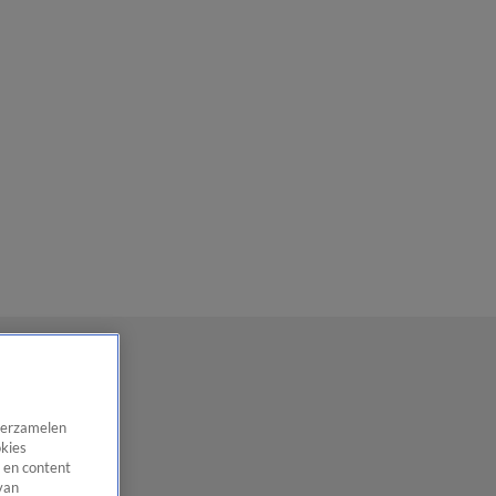
 verzamelen
okies
 en content
van