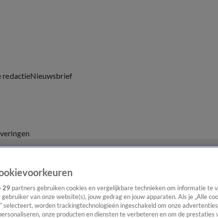
e redactie
Nieuwsbrief
everingen
ookievoorkeuren
e
29
partners gebruiken cookies en vergelijkbare technieken om informatie te
s gebruiker van onze website(s), jouw gedrag en jouw apparaten. Als je „Alle co
” selecteert, worden trackingtechnologieën ingeschakeld om onze advertenties
personaliseren, onze producten en diensten te verbeteren en om de prestaties 