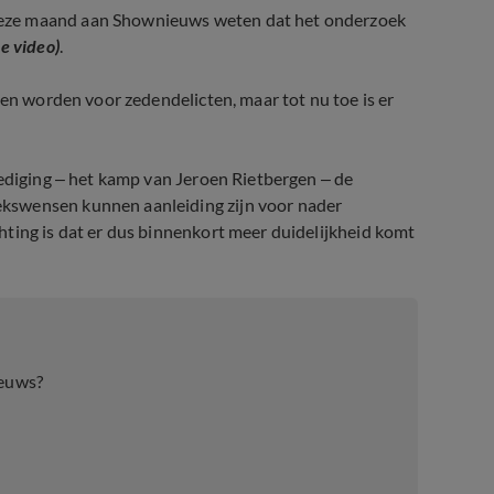
deze maand aan Shownieuws weten dat het onderzoek
e video)
.
len worden voor zedendelicten, maar tot nu toe is er
dediging – het kamp van Jeroen Rietbergen – de
kswensen kunnen aanleiding zijn voor nader
ting is dat er dus binnenkort meer duidelijkheid komt
d
ieuws?