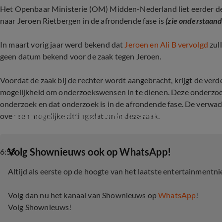
Het Openbaar Ministerie (OM) Midden-Nederland liet eerder 
naar Jeroen Rietbergen in de afrondende fase is
(zie onderstaand
In maart vorig jaar werd bekend dat
Jeroen en Ali B vervolgd
zul
geen datum bekend voor de zaak tegen Jeroen.
Voordat de zaak bij de rechter wordt aangebracht, krijgt de ver
mogelijkheid om onderzoekswensen in te dienen. Deze onderzoe
onderzoek en dat onderzoek is in de afrondende fase. De verwach
Het onderzoek naar Jeroen Rietbergen afgeron
over een mogelijke zittingsdatum in deze zaak.
‎Volg Shownieuws ook op WhatsApp!
6:58
Altijd als eerste op de hoogte van het laatste entertainmentn
Volg dan nu het kanaal van Shownieuws op
WhatsApp
!
Volg Shownieuws!