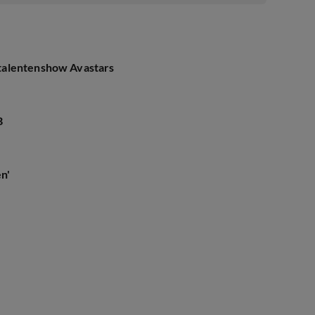
talentenshow Avastars
B
en'