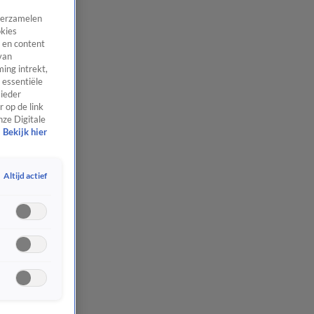
 verzamelen
okies
 en content
van
ing intrekt,
 essentiële
 ieder
 op de link
nze Digitale
Bekijk hier
Altijd actief