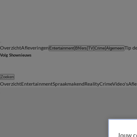
Overzicht
Afleveringen
Tip d
Entertainment
BN'ers
TV
Crime
Algemeen
Volg Shownieuws
Zoeken
Overzicht
Entertainment
Spraakmakend
Reality
Crime
Video's
Afl
Jouw c