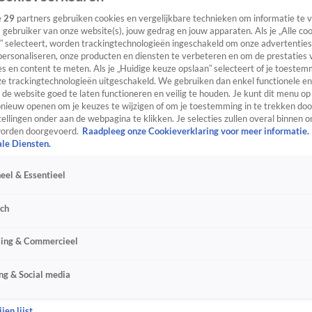
e
29
partners gebruiken cookies en vergelijkbare technieken om informatie te
s gebruiker van onze website(s), jouw gedrag en jouw apparaten. Als je „Alle co
” selecteert, worden trackingtechnologieën ingeschakeld om onze advertenties
personaliseren, onze producten en diensten te verbeteren en om de prestaties 
s en content te meten. Als je „Huidige keuze opslaan” selecteert of je toestemm
e trackingtechnologieën uitgeschakeld. We gebruiken dan enkel functionele en
de website goed te laten functioneren en veilig te houden. Je kunt dit menu op
ieuw openen om je keuzes te wijzigen of om je toestemming in te trekken door
ellingen onder aan de webpagina te klikken. Je selecties zullen overal binnen o
orden doorgevoerd.
Raadpleeg onze Cookieverklaring voor meer informatie.
ale Diensten.
eel & Essentieel
sch
sing & Commercieel
ng & Social media
jen lijst