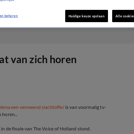
en beheren
Huidige keuze opslaan
Alle cookie
at van zich horen
Helena een vermeend slachtoffer
is van voormalig tv-
 horen...
 in de finale van The Voice of Holland stond.