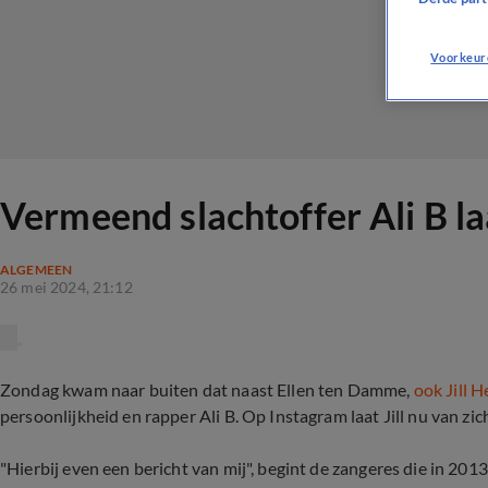
Voorkeur
Vermeend slachtoffer Ali B la
ALGEMEEN
26 mei 2024, 21:12
Zondag kwam naar buiten dat naast Ellen ten Damme,
ook Jill 
persoonlijkheid en rapper Ali B. Op Instagram laat Jill nu van zich
"Hierbij even een bericht van mij", begint de zangeres die in 2013