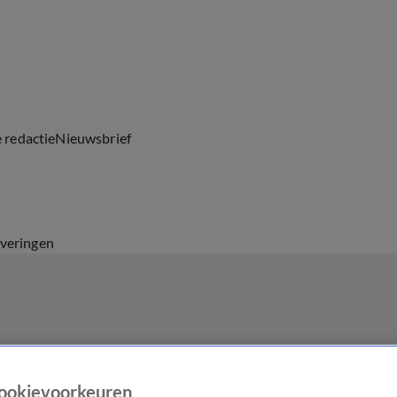
e redactie
Nieuwsbrief
everingen
ookievoorkeuren