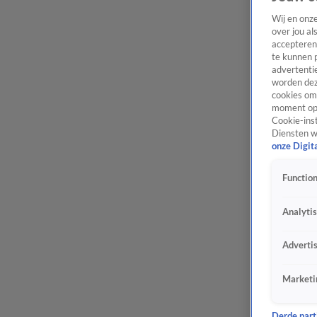
Wij en onz
over jou al
accepteren
te kunnen 
advertentie
worden dez
cookies om 
moment opn
Cookie-inst
Diensten w
onze Digit
Function
Analyti
Adverti
Marketi
Derde parti