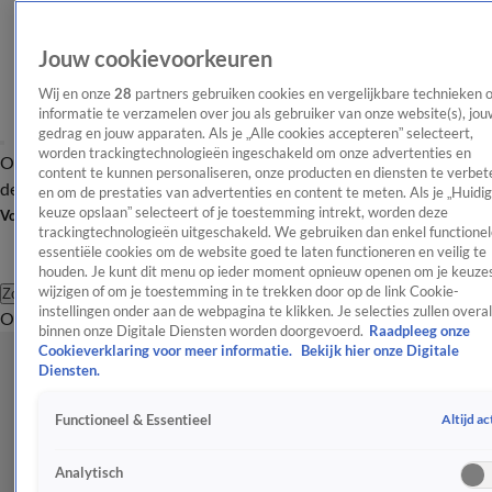
Jouw cookievoorkeuren
Wij en onze
28
partners gebruiken cookies en vergelijkbare technieken 
informatie te verzamelen over jou als gebruiker van onze website(s), jou
gedrag en jouw apparaten. Als je „Alle cookies accepteren” selecteert,
worden trackingtechnologieën ingeschakeld om onze advertenties en
Overzicht
Afleveringen
Tip
Entertainment
BN'ers
TV
Crime
Algemeen
content te kunnen personaliseren, onze producten en diensten te verbet
de redactie
Nieuwsbrief
en om de prestaties van advertenties en content te meten. Als je „Huidi
keuze opslaan” selecteert of je toestemming intrekt, worden deze
Volg Shownieuws
trackingtechnologieën uitgeschakeld. We gebruiken dan enkel functionel
essentiële cookies om de website goed te laten functioneren en veilig te
houden. Je kunt dit menu op ieder moment opnieuw openen om je keuzes
wijzigen of om je toestemming in te trekken door op de link Cookie-
Zoeken
instellingen onder aan de webpagina te klikken. Je selecties zullen overal
Overzicht
Entertainment
Spraakmakend
Reality
Crime
Video's
Afl
binnen onze Digitale Diensten worden doorgevoerd.
Raadpleeg onze
Cookieverklaring voor meer informatie.
Bekijk hier onze Digitale
Diensten.
Altijd ac
Functioneel & Essentieel
Analytisch