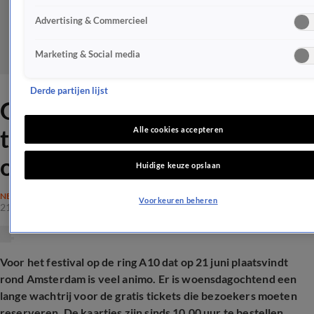
Advertising & Commercieel
Marketing & Social media
Derde partijen lijst
Gefrustreerden door 'file' in
tickets-wachtrij voor festival
Alle cookies accepteren
op de A10
Huidige keuze opslaan
NEDERLAND
Voorkeuren beheren
21 mei 2025, 13:11
Voor het festival op de ring A10 dat op 21 juni plaatsvindt
rond Amsterdam is veel animo. Er is woensdagochtend een
lange wachtrij voor de gratis tickets die bezoekers moeten
reserveren. De kaartjes zijn sinds 10.00 uur te bestellen,