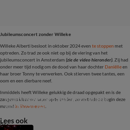
Jubileumsconcert zonder Willeke
Willeke Alberti besloot in oktober 2024 even
te stoppen
met
optreden. Zo trad ze ook niet op bij de viering van het
jubileumsconcert in Amsterdam
(zie de video hieronder).
Zij had
onder meer tijd nodig om de dood van haar dochter
Daniëlle
en
haar broer Tonny te verwerken. Ook stierven twee tantes, een
oom en een dierbare neef.
Inmiddels heeft Willeke gelukkig de draad opgepakt en is de
BN'ers reageren op afwezigheid Willeke 
zangeres klaar om weer op te treden, zo vertelde ze begin deze
Alberti 750 Jaar Amsterdam
maand
in Shownieuws
.
Lees ook
0:56