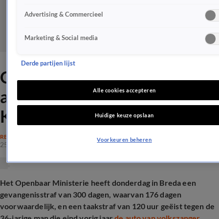
Advertising & Commercieel
Marketing & Social media
Derde partijen lijst
OM eist cel voor man die
auto van volkszanger Sander
Alle cookies accepteren
Kwarten met kinderen stal
Huidige keuze opslaan
RECHTSZAKEN
Voorkeuren beheren
25 juni 2026, 16:35
Het Openbaar Ministerie heeft donderdag in Breda een
gevangenisstraf van 300 dagen, waarvan 176 dagen
voorwaardelijk, en een taakstraf van 120 uur geëist tegen de
36-jarige man die eind vorig jaar
de auto van volkszanger