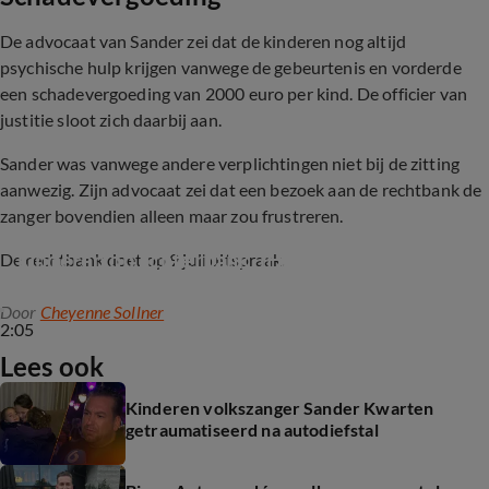
De advocaat van Sander zei dat de kinderen nog altijd
psychische hulp krijgen vanwege de gebeurtenis en vorderde
een schadevergoeding van 2000 euro per kind. De officier van
justitie sloot zich daarbij aan.
Sander was vanwege andere verplichtingen niet bij de zitting
aanwezig. Zijn advocaat zei dat een bezoek aan de rechtbank de
zanger bovendien alleen maar zou frustreren.
Bizar: veelpleger steelt auto mét jonge 
kinderen op achterbank  (Hart van Nederland)
De rechtbank doet op 9 juli uitspraak.
Door
Cheyenne Sollner
2:05
Lees ook
Kinderen volkszanger Sander Kwarten
getraumatiseerd na autodiefstal