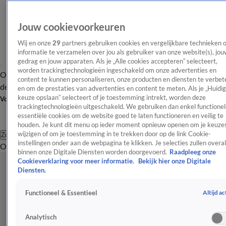
Jouw cookievoorkeuren
Wij en onze
29
partners gebruiken cookies en vergelijkbare technieken 
informatie te verzamelen over jou als gebruiker van onze website(s), jou
gedrag en jouw apparaten. Als je „Alle cookies accepteren” selecteert,
worden trackingtechnologieën ingeschakeld om onze advertenties en
Overzicht
Afleveringen
Tip
Entertainment
BN'ers
TV
Crime
Algemeen
content te kunnen personaliseren, onze producten en diensten te verbet
de redactie
Nieuwsbrief
en om de prestaties van advertenties en content te meten. Als je „Huidi
keuze opslaan” selecteert of je toestemming intrekt, worden deze
Volg Shownieuws
trackingtechnologieën uitgeschakeld. We gebruiken dan enkel functionel
essentiële cookies om de website goed te laten functioneren en veilig te
houden. Je kunt dit menu op ieder moment opnieuw openen om je keuzes
wijzigen of om je toestemming in te trekken door op de link Cookie-
Zoeken
instellingen onder aan de webpagina te klikken. Je selecties zullen overal
Overzicht
Entertainment
Spraakmakend
Reality
Crime
Video's
Afl
binnen onze Digitale Diensten worden doorgevoerd.
Raadpleeg onze
Cookieverklaring voor meer informatie.
Bekijk hier onze Digitale
Diensten.
Altijd ac
Functioneel & Essentieel
Analytisch