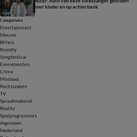
Bizar: Auto van déze volkszanger gestolen
met kinderen op achterbank
Categorieën
Entertainment
Nieuws
BN'ers
Royalty
Songfestival
Evenementen
Crime
Misdaad
Rechtszaken
TV
Spraakmakend
Reality
Spelprogramma's
Algemeen
Nederland