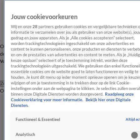
Jouw cookievoorkeuren
Wij en onze
28
partners gebruiken cookies en vergelijkbare technieken 
informatie te verzamelen over jou als gebruiker van onze website(s), jou
gedrag en jouw apparaten. Als je „Alle cookies accepteren” selecteert,
worden trackingtechnologieën ingeschakeld om onze advertenties en
Overzicht
Afleveringen
Tip
Entertainment
BN'ers
TV
Crime
Algemeen
content te kunnen personaliseren, onze producten en diensten te verbet
de redactie
Nieuwsbrief
en om de prestaties van advertenties en content te meten. Als je „Huidi
keuze opslaan” selecteert of je toestemming intrekt, worden deze
Volg Shownieuws
trackingtechnologieën uitgeschakeld. We gebruiken dan enkel functionel
essentiële cookies om de website goed te laten functioneren en veilig te
houden. Je kunt dit menu op ieder moment opnieuw openen om je keuzes
wijzigen of om je toestemming in te trekken door op de link Cookie-
Zoeken
instellingen onder aan de webpagina te klikken. Je selecties zullen overal
Overzicht
Entertainment
Spraakmakend
Reality
Crime
Video's
Afl
binnen onze Digitale Diensten worden doorgevoerd.
Raadpleeg onze
Cookieverklaring voor meer informatie.
Bekijk hier onze Digitale
Diensten.
Altijd ac
Functioneel & Essentieel
Analytisch