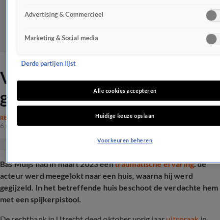
Advertising & Commercieel
Marketing & Social media
Derde partijen lijst
Verrassende wending in zaak
gijzeling Bas Muijs
Alle cookies accepteren
Huidige keuze opslaan
RECHTSZAKEN
6 mei 2025, 18:37
Voorkeuren beheren
Bas Muijs had in maart 2023 een
traumatische ervaring
: de
acteur werd meegelokt naar een huis, waarna hij werd
gegijzeld. In het betreffende huis beschoot de verdachte hem
met een spijkerpistool.
De rechtbank in Utrecht deed oktober vorig jaar
uitspraak
in