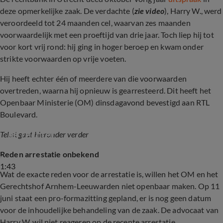
deze opmerkelijke zaak. De verdachte (
zie video
), Harry W., werd
veroordeeld tot 24 maanden cel, waarvan zes maanden
voorwaardelijk met een proeftijd van drie jaar. Toch liep hij tot
voor kort vrij rond: hij ging in hoger beroep en kwam onder
strikte voorwaarden op vrije voeten.
Hij heeft echter één of meerdere van die voorwaarden
overtreden, waarna hij opnieuw is gearresteerd. Dit heeft het
Openbaar Ministerie (OM) dinsdagavond bevestigd aan RTL
Boulevard.
Verdachten van mishandeling Bas Muijs voor 
de rechter
Tekst gaat hieronder verder
Reden arrestatie onbekend
1:43
Wat de exacte reden voor de arrestatie is, willen het OM en het
Gerechtshof Arnhem-Leeuwarden niet openbaar maken. Op 11
juni staat een pro-formazitting gepland, er is nog geen datum
voor de inhoudelijke behandeling van de zaak. De advocaat van
Harry W. wil niet reageren op de recente arrestatie.