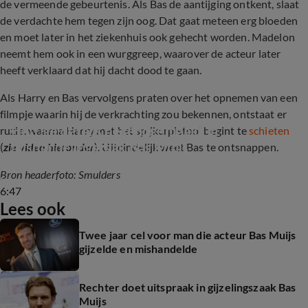
de vermeende gebeurtenis. Als Bas de aantijging ontkent, slaat
de verdachte hem tegen zijn oog. Dat gaat meteen erg bloeden
en moet later in het ziekenhuis ook gehecht worden. Madelon
neemt hem ook in een wurggreep, waarover de acteur later
heeft verklaard dat hij dacht dood te gaan.
Als Harry en Bas vervolgens praten over het opnemen van een
filmpje waarin hij de verkrachting zou bekennen, ontstaat er
Heftige details bekendgemaakt in 
ruzie, waarna Harry met het spijkerpistool begint te
schieten
mishandelingszaak Bas Muijs
(
zie video hieronder
). Uiteindelijk weet Bas te ontsnappen.
Bron headerfoto: Smulders
6:47
Lees ook
Twee jaar cel voor man die acteur Bas Muijs
gijzelde en mishandelde
Rechter doet uitspraak in gijzelingszaak Bas
Muijs