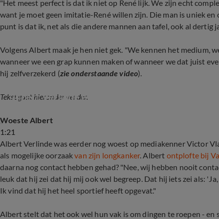
"Het meest perfect is dat ik niet op René lijk. We zijn echt comple
want je moet geen imitatie-René willen zijn. Die man is uniek e
punt is dat ik, net als die andere mannen aan tafel, ook al dertig j
Volgens Albert maak je hen niet gek. "We kennen het medium,
wanneer we een grap kunnen maken of wanneer we dat juist even 
hij zelfverzekerd (
zie onderstaande video
).
Albert Verlinde en Raymond Mens ontvangen V
Tekst gaat hieronder verder.
Woeste Albert
1:21
Albert Verlinde was eerder nog woest op mediakenner Victor V
als mogelijke oorzaak
van zijn longkanker
. Albert
ontplofte bij V
daarna nog contact hebben gehad? "Nee, wij hebben nooit contac
leuk dat hij zei dat hij mij ook wel begreep. Dat hij iets zei als: '
Ik vind dat hij het heel sportief heeft opgevat."
Albert stelt dat het ook wel hun vak is om dingen te roepen - en 