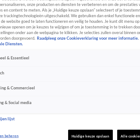
personaliseren, onze producten en diensten te verbeteren en om de prestaties 
s en content te meten. Als je „Huidige keuze opslaan” selecteert of je toestemm
e trackingtechnologieën uitgeschakeld. We gebruiken dan enkel functionele en
de website goed te laten functioneren en veilig te houden. Je kunt dit menu op
ieuw openen om je keuzes te wijzigen of om je toestemming in te trekken door
ellingen onder aan de webpagina te klikken. Je selecties zullen overal binnen o
orden doorgevoerd.
Raadpleeg onze Cookieverklaring voor meer informatie.
ale Diensten.
eel & Essentieel
sch
sing & Commercieel
ng & Social media
jen lijst
en beheren
Huidige keuze opslaan
Alle cookie