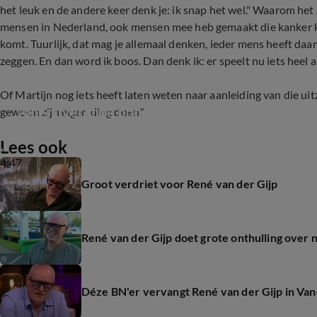
het leuk en de andere keer denk je: ik snap het wel." Waarom het 
mensen in Nederland, ook mensen mee heb gemaakt die kanker kr
komt. Tuurlijk, dat mag je allemaal denken, ieder mens heeft daa
zeggen. En dan word ik boos. Dan denk ik: er speelt nu iets heel a
Of Martijn nog iets heeft laten weten naar aanleiding van die ui
Albert Verlinde boos op Victor Vlam: ‘Hoe haal 
gewoon zijn eigen ding doen."
Lees ook
4:47
Groot verdriet voor René van der Gijp
René van der Gijp doet grote onthulling over 
Déze BN'er vervangt René van der Gijp in Van