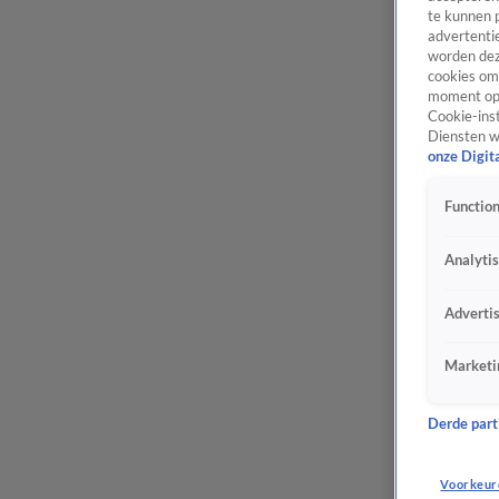
te kunnen 
advertentie
worden dez
cookies om 
moment opn
Cookie-inst
Diensten w
onze Digit
Function
Analyti
Adverti
Marketi
Derde parti
Voorkeur