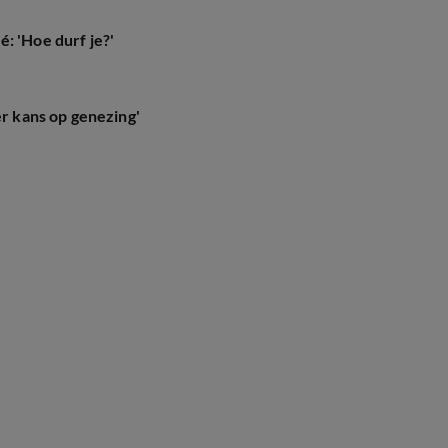
: 'Hoe durf je?'
er kans op genezing'