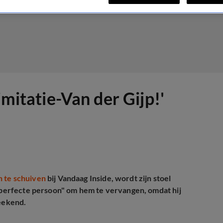
imitatie-Van der Gijp!'
n te schuiven
bij Vandaag Inside, wordt zijn stoel
de perfecte persoon" om hem te vervangen, omdat hij
Weekend.