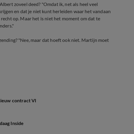
Albert zoveel deed? "Omdat ik, net als heel veel
ijgen en dat je niet kunt herleiden waar het vandaan
r recht op. Maar het is niet het moment om dat te
nders."
tzending? "Nee, maar dat hoeft ook niet. Martijn moet
je het in je stomme kop?!’
nieuw contract VI
daag Inside