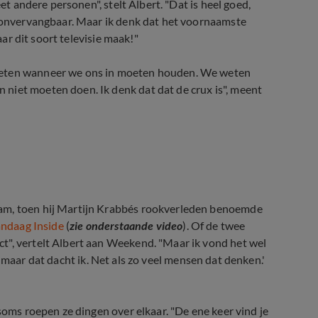
et andere personen", stelt Albert. "Dat is heel goed,
n onvervangbaar. Maar ik denk dat het voornaamste
aar dit soort televisie maak!"
 weten wanneer we ons in moeten houden. We weten
niet moeten doen. Ik denk dat dat de crux is", meent
andaag Inside-noodpakket mét dildo!
lam, toen hij Martijn Krabbés rookverleden benoemde
andaag Inside
(
zie onderstaande video
). Of de twee
t", vertelt Albert aan Weekend. "Maar ik vond het wel
Ja, maar dat dacht ik. Net als zo veel mensen dat denken.'
soms roepen ze dingen over elkaar. "De ene keer vind je