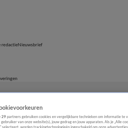
e redactie
Nieuwsbrief
everingen
ookievoorkeuren
e
29
partners gebruiken cookies en vergelijkbare technieken om informatie te
s gebruiker van onze website(s), jouw gedrag en jouw apparaten. Als je „Alle co
” selecteert, worden trackingtechnologieën ingeschakeld om onze advertenties