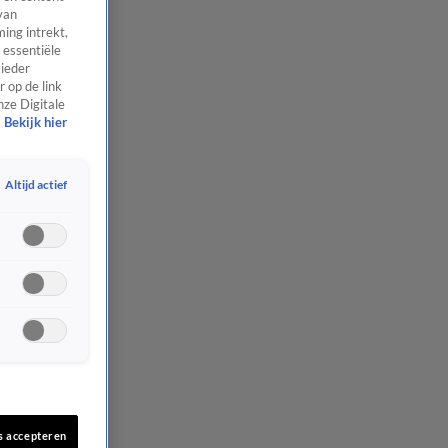
van
ing intrekt,
 essentiële
 ieder
 op de link
nze Digitale
Bekijk hier
Altijd actief
s accepteren