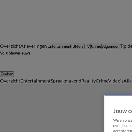
Overzicht
Afleveringen
Tip d
Entertainment
BN'ers
TV
Crime
Algemeen
Volg Shownieuws
Zoeken
Overzicht
Entertainment
Spraakmakend
Reality
Crime
Video's
Afl
Jouw c
Wij en onz
over jou al
accepteren