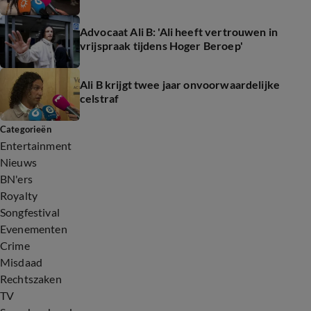
Advocaat Ali B: 'Ali heeft vertrouwen in
vrijspraak tijdens Hoger Beroep'
Ali B krijgt twee jaar onvoorwaardelijke
celstraf
Categorieën
Entertainment
Nieuws
BN'ers
Royalty
Songfestival
Evenementen
Crime
Misdaad
Rechtszaken
TV