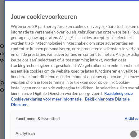
Jouw cookievoorkeuren
Wij en onze
29
partners gebruiken cookies en vergelijkbare technieken 
informatie te verzamelen over jou als gebruiker van onze website(s), jou
gedrag en jouw apparaten. Als je „Alle cookies accepteren” selecteert,
worden trackingtechnologieën ingeschakeld om onze advertenties en
Overzicht
Afleveringen
Tip
Entertainment
BN'ers
TV
Crime
Algemeen
content te kunnen personaliseren, onze producten en diensten te verbet
de redactie
Nieuwsbrief
en om de prestaties van advertenties en content te meten. Als je „Huidi
keuze opslaan” selecteert of je toestemming intrekt, worden deze
Volg Shownieuws
trackingtechnologieën uitgeschakeld. We gebruiken dan enkel functionel
essentiële cookies om de website goed te laten functioneren en veilig te
houden. Je kunt dit menu op ieder moment opnieuw openen om je keuzes
wijzigen of om je toestemming in te trekken door op de link Cookie-
Zoeken
instellingen onder aan de webpagina te klikken. Je selecties zullen overal
Overzicht
Entertainment
Spraakmakend
Reality
Crime
Video's
Afl
binnen onze Digitale Diensten worden doorgevoerd.
Raadpleeg onze
Cookieverklaring voor meer informatie.
Bekijk hier onze Digitale
Diensten.
Altijd ac
Functioneel & Essentieel
Analytisch