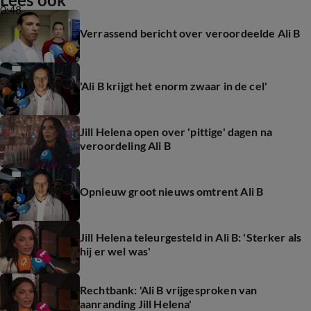
0:48
Verrassend bericht over veroordeelde Ali B
'Ali B krijgt het enorm zwaar in de cel'
Jill Helena open over 'pittige' dagen na
veroordeling Ali B
Opnieuw groot nieuws omtrent Ali B
Jill Helena teleurgesteld in Ali B: 'Sterker als
hij er wel was'
Rechtbank: 'Ali B vrijgesproken van
aanranding Jill Helena'