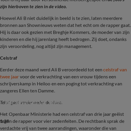
zijn hierboven te zien in de video.
Hoewel Ali B niet duidelijk in beeld is te zien, laten meerdere
bronnen aan Shownieuws weten dat het echt om de rapper gaat.
Hij is daar ook gezien met Breghje Kommers, de moeder van zijn
kinderen en die hij jarenlang heeft bedrogen. Zij doet, ondanks
zijn veroordeling, nog altijd zijn management.
Celstraf
Eerder deze maand werd Ali B veroordeeld tot een
celstraf van
twee jaar
voor de verkrachting van een vrouw tijdens een
schrijverskamp in Heiloo en een poging tot verkrachting van
zangeres Ellen ten Damme.
Recap uitspraak zedenzaak Ali B
Tekst gaat verder onder de video.
Het Openbaar Ministerie had een celstraf van drie jaar geëist
1:38
tegen de rapper voor vier zedenfeiten. De rechtbank sprak de
verdachte vrij van twee aanrandingen, waaronder die van