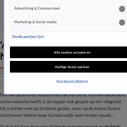
Advertising & Commercieel
Marketing & Social media
Derde partijen lijst
'Ali B stiekem weg uit
Nederland'
Alle cookies accepteren
Huidige keuze opslaan
BN'ERS
22 juli 2024, 23:23
Voorkeuren beheren
Een verrassend en stiekem vertrek van Ali B. Nu heel Nederland
zomervakantie heeft, is de rapper ook gespot op het vliegveld.
Hij is echter niet op Schiphol gezien, maar op de kleine Duitse
luchthaven Weeze waar hij natuurlijk veel minder opvalt...
Toch is hij daar door verschillende mensen gespot en
de foto's