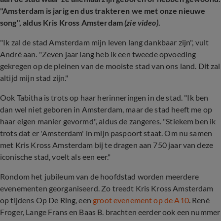
"Amsterdam is jarig en dus trakteren we met onze nieuwe
song", aldus Kris Kross Amsterdam
(zie video)
.
"Ik zal de stad Amsterdam mijn leven lang dankbaar zijn", vult
André aan. "Zeven jaar lang heb ik een tweede opvoeding
gekregen op de pleinen van de mooiste stad van ons land. Dit zal
altijd mijn stad zijn."
Ook Tabitha is trots op haar herinneringen in de stad. "Ik ben
dan wel niet geboren in Amsterdam, maar de stad heeft me op
haar eigen manier gevormd", aldus de zangeres. "Stiekem ben ik
trots dat er 'Amsterdam' in mijn paspoort staat. Om nu samen
met Kris Kross Amsterdam bij te dragen aan 750 jaar van deze
iconische stad, voelt als een eer."
Rondom het jubileum van de hoofdstad worden meerdere
evenementen georganiseerd. Zo treedt Kris Kross Amsterdam
op tijdens Op De Ring, een
groot evenement op de A10
. René
Froger, Lange Frans en Baas B. brachten eerder ook een nummer