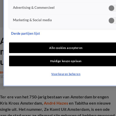
Advertising & Commercieel
Marketing & Social media
Derde partijen lijst
André Hazes brengt samen
met déze artiesten nummer
Alle cookies accepteren
uit over Amsterdam
Huidige keuze opslaan
BN'ERS
Voorkeuren beheren
10 juni 2025, 14:15
Ter ere van het 750-jarig bestaan van Amsterdam brengen
Kris Kross Amsterdam,
André Hazes
en Tabitha een nieuwe
single uit. Het nummer, Ze Komt Uit Amsterdam, is een ode
aan de stad waar ze allemaal zijn geboren of hebben gewoond.