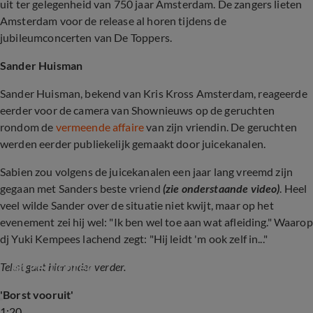
uit ter gelegenheid van 750 jaar Amsterdam. De zangers lieten
Amsterdam voor de release al horen tijdens de
jubileumconcerten van De Toppers.
Sander Huisman
Sander Huisman, bekend van Kris Kross Amsterdam, reageerde
eerder voor de camera van Shownieuws op de geruchten
rondom de
vermeende affaire
van zijn vriendin. De geruchten
werden eerder publiekelijk gemaakt door juicekanalen.
Sabien zou volgens de juicekanalen een jaar lang vreemd zijn
gegaan met Sanders beste vriend
(zie onderstaande video)
. Heel
veel wilde Sander over de situatie niet kwijt, maar op het
evenement zei hij wel: "Ik ben wel toe aan wat afleiding." Waarop
dj Yuki Kempees lachend zegt: "Hij leidt 'm ook zelf in..."
Sander van Kriss Kross Amsterdam reageert 
op geruchten
Tekst gaat hieronder verder.
'Borst vooruit'
1:20