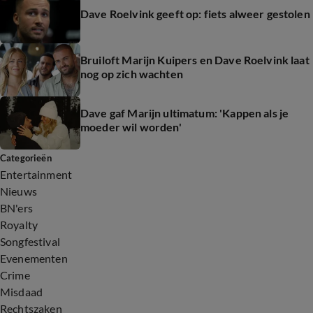
Dave Roelvink geeft op: fiets alweer gestolen
Bruiloft Marijn Kuipers en Dave Roelvink laat
nog op zich wachten
Dave gaf Marijn ultimatum: 'Kappen als je
moeder wil worden'
Categorieën
Entertainment
Nieuws
BN'ers
Royalty
Songfestival
Evenementen
Crime
Misdaad
Rechtszaken