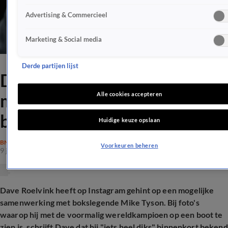
Advertising & Commercieel
Marketing & Social media
Derde partijen lijst
Dave Roelvink hint op een
mogelijke samenwerking met
Alle cookies accepteren
bokslegende Mike Tyson
Huidige keuze opslaan
BN'ERS
Voorkeuren beheren
9 juni 2026, 19:44
Dave Roelvink heeft op Instagram gehint op een mogelijke
samenwerking met bokslegende Mike Tyson. Bij foto's
waarop hij met de voormalig wereldkampioen op een boot te
zien is, schrijft Dave dat hij "iets heel diks" binnenkort bekend