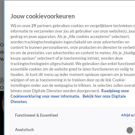
Jouw cookievoorkeuren
Wij en onze
29
partners gebruiken cookies en vergelijkbare technieken 
informatie te verzamelen over jou als gebruiker van onze website(s), jou
gedrag en jouw apparaten. Als je „Alle cookies accepteren” selecteert,
worden trackingtechnologieën ingeschakeld om onze advertenties en
Overzicht
Afleveringen
Tip
Entertainment
BN'ers
TV
Crime
Algemeen
content te kunnen personaliseren, onze producten en diensten te verbet
de redactie
Nieuwsbrief
en om de prestaties van advertenties en content te meten. Als je „Huidi
keuze opslaan” selecteert of je toestemming intrekt, worden deze
Volg Shownieuws
trackingtechnologieën uitgeschakeld. We gebruiken dan enkel functionel
essentiële cookies om de website goed te laten functioneren en veilig te
houden. Je kunt dit menu op ieder moment opnieuw openen om je keuzes
wijzigen of om je toestemming in te trekken door op de link Cookie-
Zoeken
instellingen onder aan de webpagina te klikken. Je selecties zullen overal
Overzicht
Entertainment
Spraakmakend
Reality
Crime
Video's
Afl
binnen onze Digitale Diensten worden doorgevoerd.
Raadpleeg onze
Cookieverklaring voor meer informatie.
Bekijk hier onze Digitale
Diensten.
Altijd ac
Functioneel & Essentieel
Analytisch