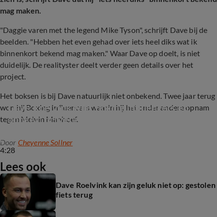
mag maken.
"Daggie varen met the legend Mike Tyson", schrijft Dave bij de
beelden. "Hebben het even gehad over iets heel diks wat ik
binnenkort bekend mag maken." Waar Dave op doelt, is niet
duidelijk. De realityster deelt verder geen details over het
project.
Het boksen is bij Dave natuurlijk niet onbekend. Twee jaar terug
Dave Roelvink wint Boxing Influencers en 
won hij Boxing Influencers waarin hij het onder andere opnam
doneert prijzengeld aan Warchild!
tegen Melvin Manhoef.
Door
Cheyenne Sollner
4:28
Lees ook
Dave Roelvink kan zijn geluk niet op: gestolen
fiets terug