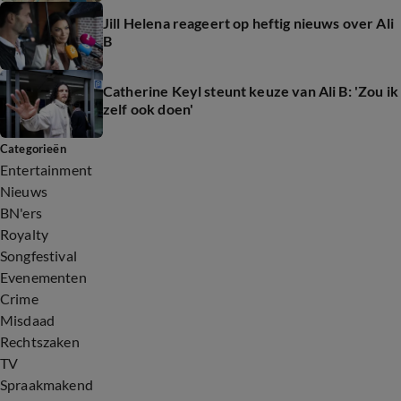
Jill Helena reageert op heftig nieuws over Ali
B
Catherine Keyl steunt keuze van Ali B: 'Zou ik
zelf ook doen'
Categorieën
Entertainment
Nieuws
BN'ers
Royalty
Songfestival
Evenementen
Crime
Misdaad
Rechtszaken
TV
Spraakmakend