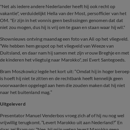
"Net als iedere andere Nederlander heeft hij ook recht op
vakantie", verduidelijkt Hella van der Most,
persofficier
van het
OM. "Er zijn in het vonnis geen beslissingen genomen dat dat
niet
zou mogen, dus hij is vrij om te gaan en staan waar hij wil."
Shownieuws ontving maandag een foto van Ali op het
vliegveld.
“We hebben hem gespot op het vliegveld van Weeze van
Duitsland, en daar nam hij samen met zijn vrouw Breghje en met
de kinderen het vliegtuig naar Marokko", zei Evert Santegoeds.
Bram Moszkowicz legde het kort uit: “Omdat hij in hoger beroep
is hoeft hij niet te zitten en de rechtbank heeft kennelijk geen
voorwaarden opgelegd aan hem die zouden maken dat hij niet
naar het buitenland mag.”
Uitgeleverd
Presentator Manuel Venderbos vroeg zich af of hij nu nog wel
vrijwillig terugkomt. “Levert Marokko uit aan Nederland?” En
daar zei Bram op: “Nee, bij mijn weten levert Marokko geen