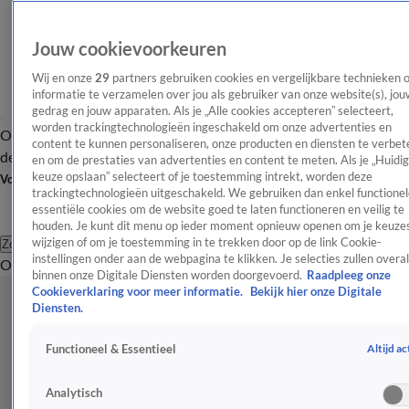
Jouw cookievoorkeuren
Wij en onze
29
partners gebruiken cookies en vergelijkbare technieken 
informatie te verzamelen over jou als gebruiker van onze website(s), jou
gedrag en jouw apparaten. Als je „Alle cookies accepteren” selecteert,
worden trackingtechnologieën ingeschakeld om onze advertenties en
Overzicht
Afleveringen
Tip
Entertainment
BN'ers
TV
Crime
Algemeen
content te kunnen personaliseren, onze producten en diensten te verbet
de redactie
Nieuwsbrief
en om de prestaties van advertenties en content te meten. Als je „Huidi
keuze opslaan” selecteert of je toestemming intrekt, worden deze
Volg Shownieuws
trackingtechnologieën uitgeschakeld. We gebruiken dan enkel functionel
essentiële cookies om de website goed te laten functioneren en veilig te
houden. Je kunt dit menu op ieder moment opnieuw openen om je keuzes
wijzigen of om je toestemming in te trekken door op de link Cookie-
Zoeken
instellingen onder aan de webpagina te klikken. Je selecties zullen overal
Overzicht
Entertainment
Spraakmakend
Reality
Crime
Video's
Afl
binnen onze Digitale Diensten worden doorgevoerd.
Raadpleeg onze
Cookieverklaring voor meer informatie.
Bekijk hier onze Digitale
Diensten.
Altijd ac
Functioneel & Essentieel
Analytisch