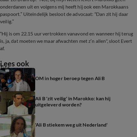
onderdanen uit en volgens mij heeft hij ook een Marokkaans
paspoort.” Uiteindelijk besloot de advocaat: “Dan zit hij daar
veilig.”
“Hij is om 22.15 uur vertrokken vanavond en wanneer hij terug
is, ja, dat moeten we maar afwachten met z’n allen", sloot Evert
Ali B met gezin gespot op vliegveld
af.
Lees ook
1:44
OM in hoger beroep tegen Ali B
Ali B 'zit veilig' in Marokko: kan hij
uitgeleverd worden?
'Ali B stiekem weg uit Nederland'