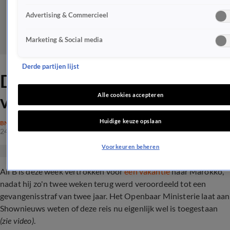
Advertising & Commercieel
Marketing & Social media
Derde partijen lijst
Dít vindt het OM van Ali B's
vakantie naar Marokko
Alle cookies accepteren
Huidige keuze opslaan
BN'ERS
24 juli 2024, 18:25
Voorkeuren beheren
Ali B is deze week vertrokken voor
een vakantie
naar Marokko,
nadat hij zo'n twee weken terug werd veroordeeld tot een
gevangenisstraf van twee jaar. Het Openbaar Ministerie laat aan
Shownieuws weten of deze reis nu eigenlijk wel is
toegestaan
(zie video)
.