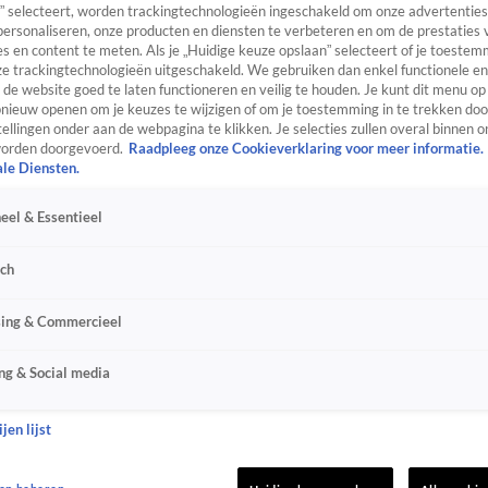
” selecteert, worden trackingtechnologieën ingeschakeld om onze advertenties
personaliseren, onze producten en diensten te verbeteren en om de prestaties 
s en content te meten. Als je „Huidige keuze opslaan” selecteert of je toestemm
e trackingtechnologieën uitgeschakeld. We gebruiken dan enkel functionele en
de website goed te laten functioneren en veilig te houden. Je kunt dit menu op
ieuw openen om je keuzes te wijzigen of om je toestemming in te trekken door
ellingen onder aan de webpagina te klikken. Je selecties zullen overal binnen o
orden doorgevoerd.
Raadpleeg onze Cookieverklaring voor meer informatie.
ale Diensten.
eel & Essentieel
sch
sing & Commercieel
ng & Social media
jen lijst