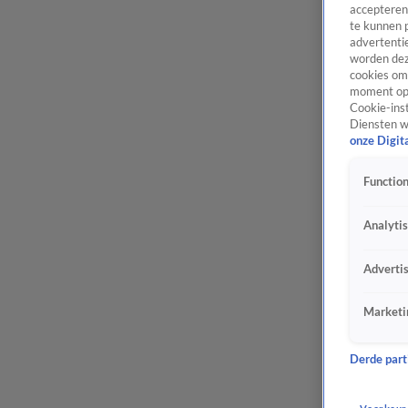
accepteren
te kunnen 
advertentie
worden dez
cookies om 
moment opn
Cookie-inst
Diensten w
onze Digit
Function
Analyti
Adverti
Marketi
Derde parti