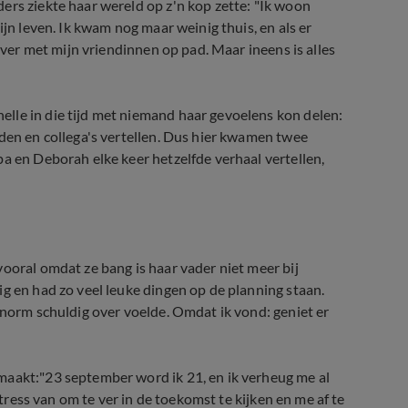
ers ziekte haar wereld op z'n kop zette: "Ik woon
ijn leven. Ik kwam nog maar weinig thuis, en als er
iever met mijn vriendinnen op pad. Maar ineens is alles
lle in die tijd met niemand haar gevoelens kon delen:
nden en collega's vertellen. Dus hier kwamen twee
a en Deborah elke keer hetzelfde verhaal vertellen,
ooral omdat ze bang is haar vader niet meer bij
g en had zo veel leuke dingen op de planning staan.
enorm schuldig over voelde. Omdat ik vond: geniet er
maakt:"23 september word ik 21, en ik verheug me al
stress van om te ver in de toekomst te kijken en me af te