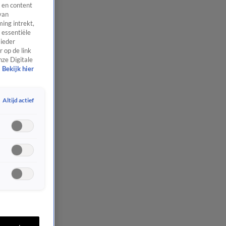
 en content
van
ing intrekt,
 essentiële
 ieder
 op de link
nze Digitale
Bekijk hier
Altijd actief