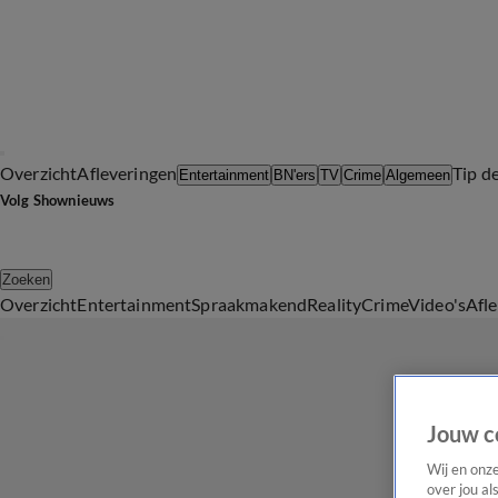
Overzicht
Afleveringen
Tip d
Entertainment
BN'ers
TV
Crime
Algemeen
Volg Shownieuws
Zoeken
Overzicht
Entertainment
Spraakmakend
Reality
Crime
Video's
Afl
Jouw c
Wij en onz
over jou al