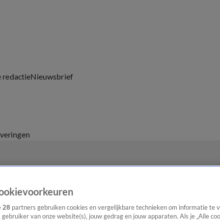
e redactie
Nieuwsbrief
everingen
ookievoorkeuren
e
28
partners gebruiken cookies en vergelijkbare technieken om informatie te
s gebruiker van onze website(s), jouw gedrag en jouw apparaten. Als je „Alle co