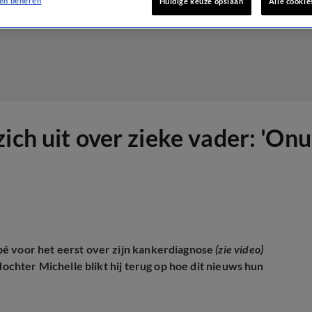
en beheren
Huidige keuze opslaan
Alle cookie
ch uit over zieke vader: 'Onui
bé voor het eerst over zijn kankerdiagnose
(zie video)
dochter Michelle blikt hij terug op hoe dit nieuws hun