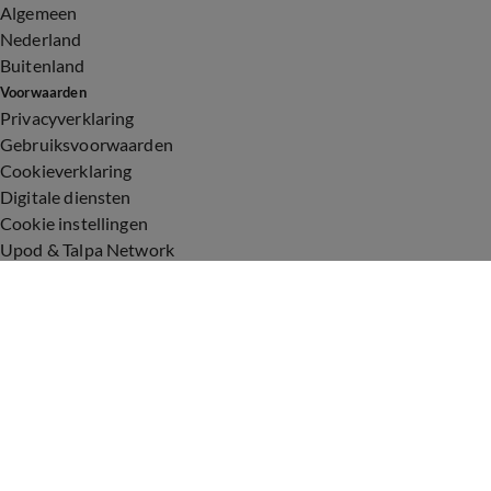
Algemeen
Nederland
Buitenland
Voorwaarden
Privacyverklaring
Gebruiksvoorwaarden
Cookieverklaring
Digitale diensten
Cookie instellingen
Upod & Talpa Network
Adverteren
Vacatures
Publieksservice
Toegankelijkheid
Over ons
Neem contact op
+31 (0)6 - 549 628 21
show@talpanetwork.com
Tip de redactie