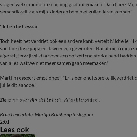
vragen welke momenten hij nog gaat meemaken. Dat diner? Mijn br
verschrikkelijk als mijn kinderen hem niet zullen leren kennen."
'Ik heb het zwaar'
Toch heeft het verdriet ook een andere kant, vertelt Michelle: "Ik 
van hoe close papa en ik weer zijn geworden. Nadat mijn ouders u
afgezet, terwijl wij daarvoor een ontzettend sterke band hadden.
van alles wat we niet meer samen gaan meemaken."
Martijn reageert emotioneel: "Er is een onuitsprekelijk verdriet d
jullie dit aandoe."
Martijn Krabbé deelt update: lijk het goed vol 
Zie meer over zijn ziekte in de video hieronder...
Bron headerfoto: Martijn Krabbé op Instagram.
2:01
Lees ook