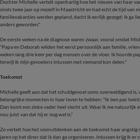
Dochter Michelle vertelt openhartig hoe het nieuws van haar vad
sinds twee jaar op mezelf in Maastricht en had echt de tijd van m
familievakanties werden gepland, dacht ik eerlijk gezegd: ik ga l
anders geworden."
De eerste weken na de diagnose waren zwaar, vooral omdat Miche
"Papa en Deborah wilden het eerst persoonlijk aan familie, vrie
weken lang drie keer per dag mensen over de vloer. Ik hoorde pap
terwijl ik mijn gevoelens intussen met niemand kon delen."
Toekomst
Michelle geeft aan dat het schuldgevoel soms overweldigend is, v
belangrijke momenten in haar leven te hebben: "Ik ben pas twinti
Dan komt een zieke vader heel slecht uit. Waar ik me natuurlijk 
nou juist van dat hij er nog wel is."
Ze vertelt hoe het vooruitdenken aan de toekomst haar angstig 
jaren op het diner dat ik dan ga organiseren. Intussen krijg ik er 