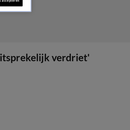
s accepteren
tsprekelijk verdriet'