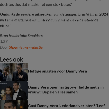
dochter, dus dat maakt het een stuk beter."
Ondanks de eerdere uitspraken van de zanger, bracht hij in 2024
Danny Vera dankzij overredingskracht op 
wel een kerstliedje uit... Meer daarover in de onderstaande
kerstsingle met Krezip
video!
Bron headerfoto: Smulders
1:27
Door
Shownieuws-redactie
Lees ook
Heftige angsten voor Danny Vera
Danny Vera openhartig over liefde met zijn
vrouw: 'Bepalen alles samen'
Gaat Danny Vera Nederland verlaten? 'Leef