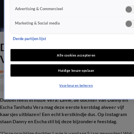
Advertising & Commercieel
Marketing & Social media
Derde partijen lijst
Dubbel feest voor Danny
Vera op eerste kerstdag
Alle cookies accepteren
Huidige keuze opslaan
BN'ERS
25 dec 2025, 16:38
Voorkeuren beheren
Dubbel feest in huize Vera! Lavie, de dochter van Danny en
Escha Tanihatu Vera mag deze eerste kerstdag alweer vijf
kaarsjes uitblazen! Een echt kerstkindje dus. Op Instagram
staan Danny en Escha stil bij deze bijzondere feestdag.
"Onze prachtige dochter Lavie is vandaag 5 jaar geworden! Wat