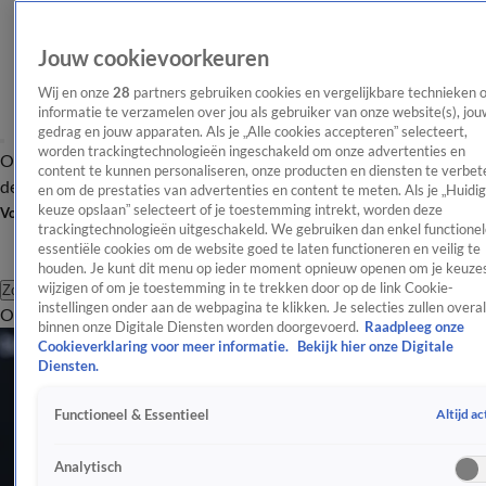
Jouw cookievoorkeuren
Wij en onze
28
partners gebruiken cookies en vergelijkbare technieken 
informatie te verzamelen over jou als gebruiker van onze website(s), jou
gedrag en jouw apparaten. Als je „Alle cookies accepteren” selecteert,
worden trackingtechnologieën ingeschakeld om onze advertenties en
Overzicht
Afleveringen
Tip
Entertainment
BN'ers
TV
Crime
Algemeen
content te kunnen personaliseren, onze producten en diensten te verbet
de redactie
Nieuwsbrief
en om de prestaties van advertenties en content te meten. Als je „Huidi
keuze opslaan” selecteert of je toestemming intrekt, worden deze
Volg Shownieuws
trackingtechnologieën uitgeschakeld. We gebruiken dan enkel functionel
essentiële cookies om de website goed te laten functioneren en veilig te
houden. Je kunt dit menu op ieder moment opnieuw openen om je keuzes
wijzigen of om je toestemming in te trekken door op de link Cookie-
Zoeken
instellingen onder aan de webpagina te klikken. Je selecties zullen overal
Overzicht
Entertainment
Spraakmakend
Reality
Crime
Video's
Afl
binnen onze Digitale Diensten worden doorgevoerd.
Raadpleeg onze
Cookieverklaring voor meer informatie.
Bekijk hier onze Digitale
Diensten.
Altijd ac
Functioneel & Essentieel
Analytisch