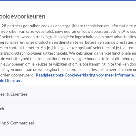
ookievoorkeuren
e
28
partners gebruiken cookies en vergelijkbare technieken om informatie te
s gebruiker van onze website(s), jouw gedrag en jouw apparaten. Als je „Alle co
” selecteert, worden trackingtechnologieën ingeschakeld om onze advertenties
personaliseren, onze producten en diensten te verbeteren en om de prestaties 
s en content te meten. Als je „Huidige keuze opslaan” selecteert of je toestemm
e trackingtechnologieën uitgeschakeld. We gebruiken dan enkel functionele en
de website goed te laten functioneren en veilig te houden. Je kunt dit menu op
ieuw openen om je keuzes te wijzigen of om je toestemming in te trekken door
ellingen onder aan de webpagina te klikken. Je selecties zullen overal binnen o
orden doorgevoerd.
Raadpleeg onze Cookieverklaring voor meer informatie.
ale Diensten.
eel & Essentieel
sch
sing & Commercieel