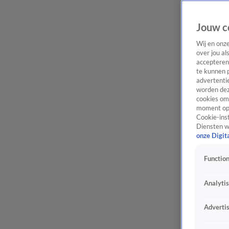
Jouw c
Wij en onz
over jou al
accepteren
te kunnen 
advertentie
worden dez
cookies om 
moment opn
Cookie-inst
Diensten w
onze Digit
Function
Analyti
Adverti