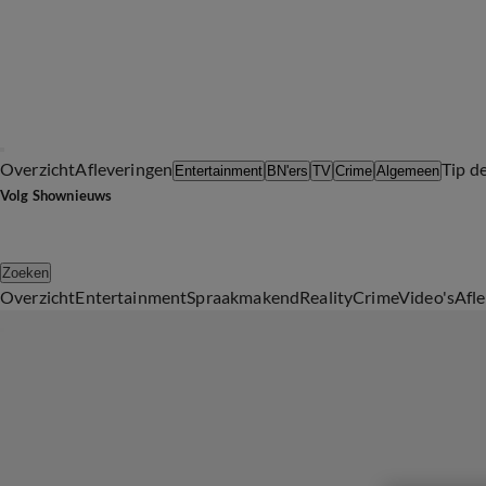
Overzicht
Afleveringen
Tip d
Entertainment
BN'ers
TV
Crime
Algemeen
Volg Shownieuws
Zoeken
Overzicht
Entertainment
Spraakmakend
Reality
Crime
Video's
Afl