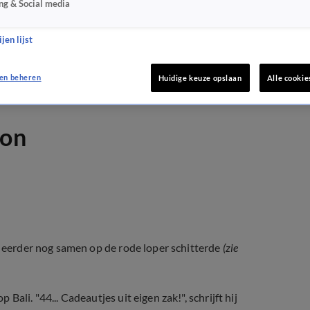
ng & Social media
jen lijst
en beheren
Huidige keuze opslaan
Alle cookie
lon
e eerder nog samen op de rode loper schitterde
(zie
ali. "44... Cadeautjes uit eigen zak!", schrijft hij