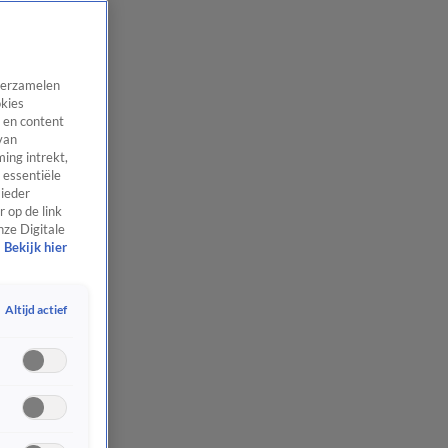
 verzamelen
okies
 en content
van
ing intrekt,
 essentiële
 ieder
 op de link
nze Digitale
Bekijk hier
Altijd actief