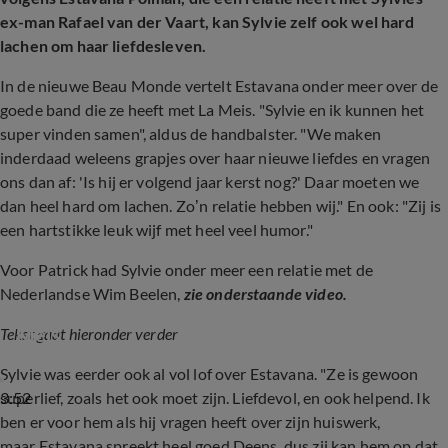
ex-man Rafael van der Vaart, kan Sylvie zelf ook wel hard
lachen om haar liefdesleven.
In de nieuwe Beau Monde vertelt Estavana onder meer over de
goede band die ze heeft met La Meis. "Sylvie en ik kunnen het
super vinden samen", aldus de handbalster. "We maken
inderdaad weleens grapjes over haar nieuwe liefdes en vragen
ons dan af: 'Is hij er volgend jaar kerst nog?' Daar moeten we
dan heel hard om lachen. Zo’n relatie hebben wij." En ook: "Zij is
een hartstikke leuk wijf met heel veel humor."
Voor Patrick had Sylvie onder meer een relatie met de
Nederlandse Wim Beelen,
zie onderstaande video.
Estavana Polman over nieuwe liefde Sylvie 
Meis
Tekst gaat hieronder verder
Sylvie was eerder ook al vol lof over Estavana. "Ze is gewoon
3:52
superlief, zoals het ook moet zijn. Liefdevol, en ook helpend. Ik
ben er voor hem als hij vragen heeft over zijn huiswerk,
maar Estavana spreekt heel goed Deens, dus zij kan hem op dat