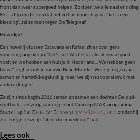
front dan weer supergoed helpen. Zo doen we allemaal ons ding.
Het is fijn om te zien dat het zo harmonisch gaat. Dat is een
blessing", zei ze toen tegen De Telegraaf.
Huwelijk?
Een huwelijk tussen Estavana en Rafael zit er overigens
voorlopig nog niet in. "Let's see. Als het straks allemaal goed
voelt en we hebben een huisje in Nederland... We hebben geen
haast", zegt ze ook in nieuwe Beau Monde. "We zijn negen jaar
samen en hartstikke gelukkig, maar we zijn nu vooral druk met
andere dingen."
Ze zijn sinds begin 2016 samen en samen een dochter. De oud-
voetballer zei vorig jaar nog in het Omroep MAX-programma
Komt er een huwelijk aan voor Rafael en 
Sterren op het Doek dat Estavana
niet wilde trouwen
, omdat hij
Estavana?
zijn vorige huwelijk "al een keer verkloot" had.
Lees ook
0:38