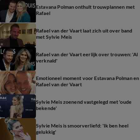
Estavana Polman onthult trouwplannen met
Rafael
Rafael van der Vaart laat zich uit over band
met Sylvie Meis
Rafael van der Vaart eerlijk over trouwen: 'Al
verknald'
Emotioneel moment voor Estavana Polman en
Rafael van der Vaart
Sylvie Meis zoenend vastgelegd met 'oude
bekende'
Sylvie Meis is smoorverliefd: 'Ik ben heel
gelukkig'