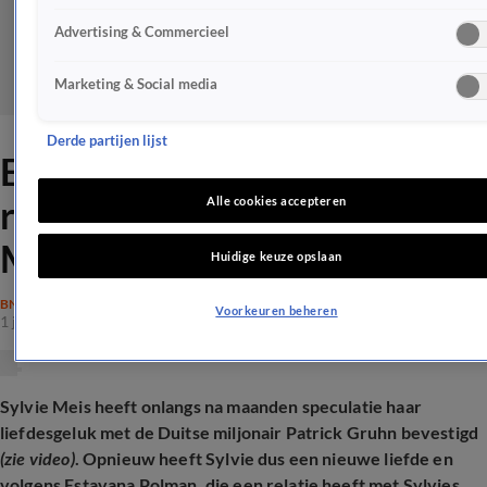
Advertising & Commercieel
Marketing & Social media
Derde partijen lijst
Estavana Polman grapt over
roerig liefdesleven Sylvie
Alle cookies accepteren
Meis
Huidige keuze opslaan
BN'ERS
Voorkeuren beheren
1 juli 2025, 16:47
Sylvie Meis heeft onlangs na maanden speculatie haar
liefdesgeluk met de Duitse miljonair Patrick Gruhn bevestigd
(zie video)
. Opnieuw heeft Sylvie dus een nieuwe liefde en
volgens Estavana Polman, die een relatie heeft met Sylvies