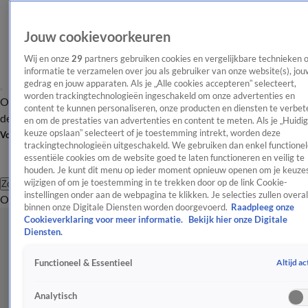
Jouw cookievoorkeuren
Wij en onze
29
partners gebruiken cookies en vergelijkbare technieken 
informatie te verzamelen over jou als gebruiker van onze website(s), jou
gedrag en jouw apparaten. Als je „Alle cookies accepteren” selecteert,
worden trackingtechnologieën ingeschakeld om onze advertenties en
Overzicht
Afleveringen
Tip
Entertainment
BN'ers
TV
Crime
Algemeen
content te kunnen personaliseren, onze producten en diensten te verbet
de redactie
Nieuwsbrief
en om de prestaties van advertenties en content te meten. Als je „Huidi
keuze opslaan” selecteert of je toestemming intrekt, worden deze
Volg Shownieuws
trackingtechnologieën uitgeschakeld. We gebruiken dan enkel functionel
essentiële cookies om de website goed te laten functioneren en veilig te
houden. Je kunt dit menu op ieder moment opnieuw openen om je keuzes
wijzigen of om je toestemming in te trekken door op de link Cookie-
Zoeken
instellingen onder aan de webpagina te klikken. Je selecties zullen overal
Overzicht
Entertainment
Spraakmakend
Reality
Crime
Video's
Afl
binnen onze Digitale Diensten worden doorgevoerd.
Raadpleeg onze
Cookieverklaring voor meer informatie.
Bekijk hier onze Digitale
Diensten.
Altijd ac
Functioneel & Essentieel
Analytisch