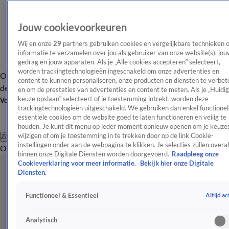
Jouw cookievoorkeuren
Wij en onze
29
partners gebruiken cookies en vergelijkbare technieken 
informatie te verzamelen over jou als gebruiker van onze website(s), jou
gedrag en jouw apparaten. Als je „Alle cookies accepteren” selecteert,
worden trackingtechnologieën ingeschakeld om onze advertenties en
Overzicht
Afleveringen
Tip
Entertainment
BN'ers
TV
Crime
Algemeen
content te kunnen personaliseren, onze producten en diensten te verbet
de redactie
Nieuwsbrief
en om de prestaties van advertenties en content te meten. Als je „Huidi
keuze opslaan” selecteert of je toestemming intrekt, worden deze
Volg Shownieuws
trackingtechnologieën uitgeschakeld. We gebruiken dan enkel functionel
essentiële cookies om de website goed te laten functioneren en veilig te
houden. Je kunt dit menu op ieder moment opnieuw openen om je keuzes
wijzigen of om je toestemming in te trekken door op de link Cookie-
Zoeken
instellingen onder aan de webpagina te klikken. Je selecties zullen overal
Overzicht
Entertainment
Spraakmakend
Reality
Crime
Video's
Afl
binnen onze Digitale Diensten worden doorgevoerd.
Raadpleeg onze
Cookieverklaring voor meer informatie.
Bekijk hier onze Digitale
Diensten.
Altijd ac
Functioneel & Essentieel
Analytisch