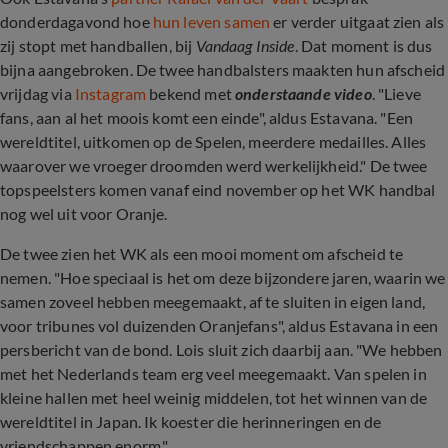
donderdagavond hoe
hun leven samen
er verder uitgaat zien als
zij stopt met handballen, bij
Vandaag Inside
. Dat moment is dus
bijna aangebroken. De twee handbalsters maakten hun afscheid
vrijdag via
Instagram
bekend met
onderstaande video
. "Lieve
fans, aan al het moois komt een einde", aldus Estavana. "Een
wereldtitel, uitkomen op de Spelen, meerdere medailles. Alles
waarover we vroeger droomden werd werkelijkheid." De twee
topspeelsters komen vanaf eind november op het WK handbal
nog wel uit voor Oranje.
De twee zien het WK als een mooi moment om afscheid te
nemen. "Hoe speciaal is het om deze bijzondere jaren, waarin we
samen zoveel hebben meegemaakt, af te sluiten in eigen land,
voor tribunes vol duizenden Oranjefans", aldus Estavana in een
persbericht van de bond. Lois sluit zich daarbij aan. "We hebben
met het Nederlands team erg veel meegemaakt. Van spelen in
kleine hallen met heel weinig middelen, tot het winnen van de
wereldtitel in Japan. Ik koester die herinneringen en de
vriendschappen enorm."