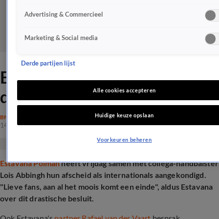
Advertising & Commercieel
Marketing & Social media
Derde partijen lijst
Estavana Polman kondigt
drastisch besluit aan
Alle cookies accepteren
Huidige keuze opslaan
BN'ERS
14 nov 2025, 14:24
Voorkeuren beheren
Estavana Polman
heeft vrijdag samen met collega-handbalster
Lois Abbingh hun afscheid als internationals aangekondigd.
"Lieve fans, aan al het moois komt een einde", aldus Estavana
over dit drastische besluit.
Ook Estavana's
partner Rafael van der Vaart
besprak