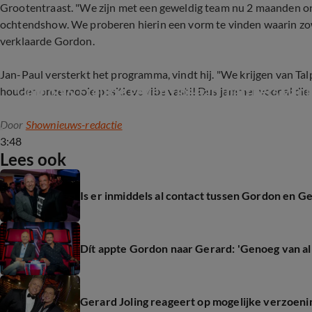
Grootentraast. "We zijn met een geweldig team nu 2 maanden
ochtendshow. We proberen hierin een vorm te vinden waarin zowel
verklaarde Gordon.
Jan-Paul versterkt het programma, vindt hij. "We krijgen van Talp
Gordon & Froukje geven tips aan (partners van
houden onze mooie positieve vibe vast!! Dus jammer voor al die 
Door
Shownieuws-redactie
3:48
Lees ook
Is er inmiddels al contact tussen Gordon en Ge
Dít appte Gordon naar Gerard: 'Genoeg van all
Gerard Joling reageert op mogelijke verzoen