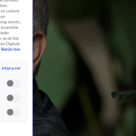
 verzamelen
okies
 en content
van
ing intrekt,
 essentiële
 ieder
 op de link
nze Digitale
Bekijk hier
Altijd actief