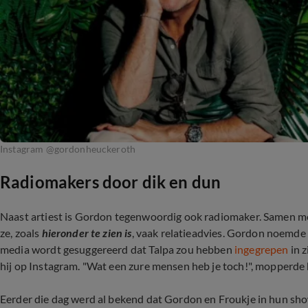
Instagram @gordonheuckeroth
Radiomakers door dik en dun
Naast artiest is Gordon tegenwoordig ook radiomaker. Samen met
ze, zoals
hieronder te zien is
, vaak relatieadvies. Gordon noemde
media wordt gesuggereerd dat Talpa zou hebben
ingegrepen
in z
hij op Instagram. "Wat een zure mensen heb je toch!", mopperde h
Eerder die dag werd al bekend dat Gordon en Froukje in hun sh