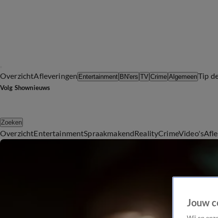
Overzicht
Afleveringen
Tip d
Entertainment
BN'ers
TV
Crime
Algemeen
Volg Shownieuws
Zoeken
Overzicht
Entertainment
Spraakmakend
Reality
Crime
Video's
Afl
Jouw c