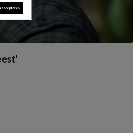
s accepteren
est'