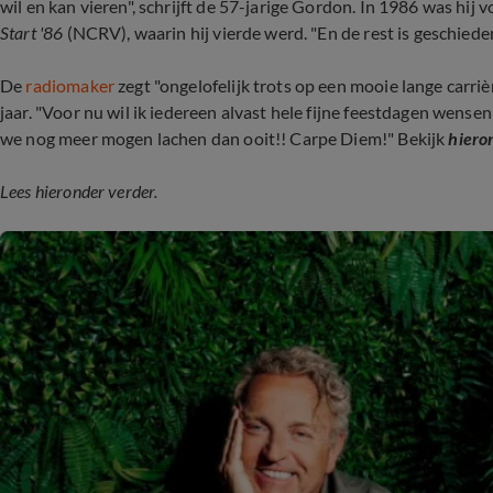
wil en kan vieren", schrijft de 57-jarige Gordon. In 1986 was hij v
Start '86
(NCRV), waarin hij vierde werd. "En de rest is geschieden
De
radiomaker
zegt "ongelofelijk trots op een mooie lange carriè
jaar. "Voor nu wil ik iedereen alvast hele fijne feestdagen wense
we nog meer mogen lachen dan ooit!! Carpe Diem!" Bekijk
hiero
Lees hieronder verder.