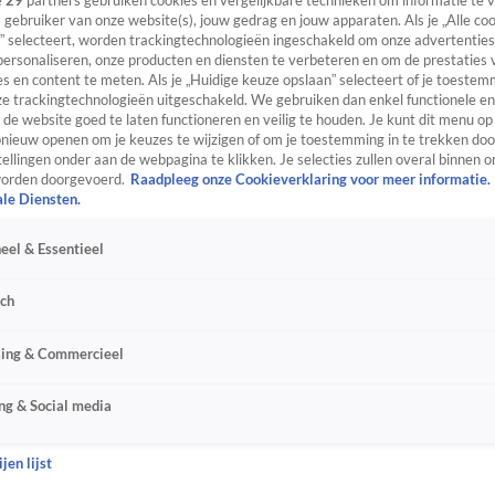
e
29
partners gebruiken cookies en vergelijkbare technieken om informatie te
s gebruiker van onze website(s), jouw gedrag en jouw apparaten. Als je „Alle co
” selecteert, worden trackingtechnologieën ingeschakeld om onze advertenties
personaliseren, onze producten en diensten te verbeteren en om de prestaties 
s en content te meten. Als je „Huidige keuze opslaan” selecteert of je toestemm
e trackingtechnologieën uitgeschakeld. We gebruiken dan enkel functionele en
de website goed te laten functioneren en veilig te houden. Je kunt dit menu op
ieuw openen om je keuzes te wijzigen of om je toestemming in te trekken door
ellingen onder aan de webpagina te klikken. Je selecties zullen overal binnen o
orden doorgevoerd.
Raadpleeg onze Cookieverklaring voor meer informatie.
ale Diensten.
eel & Essentieel
sch
sing & Commercieel
ng & Social media
jen lijst