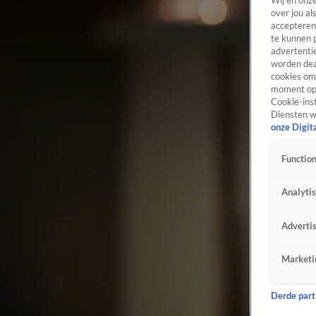
Wij en onz
over jou al
accepteren
te kunnen 
advertentie
worden dez
cookies om 
moment opn
Cookie-inst
Diensten w
onze Digit
Function
Analyti
Adverti
Marketi
Derde parti