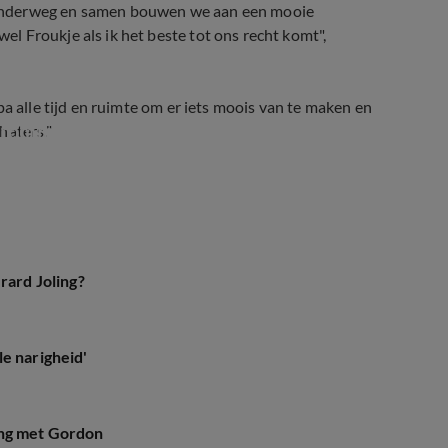
 onderweg en samen bouwen we aan een mooie
 Froukje als ik het beste tot ons recht komt",
a alle tijd en ruimte om er iets moois van te maken en
) rommelkonten!
haters."
rard Joling?
e narigheid'
ing met Gordon