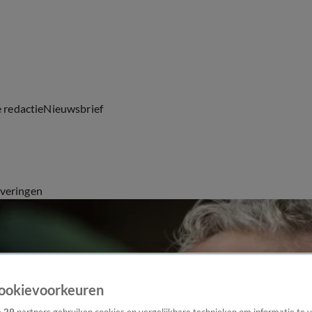
e redactie
Nieuwsbrief
everingen
ookievoorkeuren