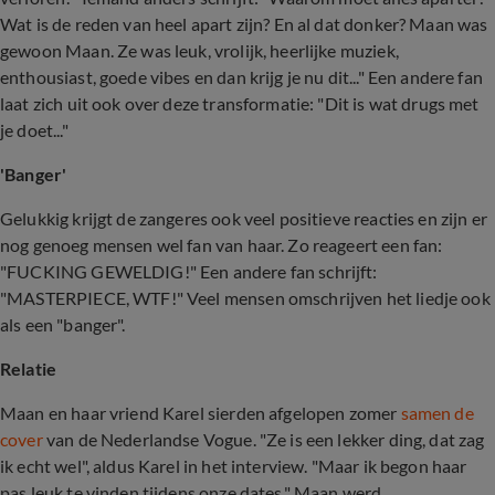
Wat is de reden van heel apart zijn? En al dat donker? Maan was
gewoon Maan. Ze was leuk, vrolijk, heerlijke muziek,
enthousiast, goede vibes en dan krijg je nu dit..." Een andere fan
laat zich uit ook over deze transformatie: "Dit is wat drugs met
je doet..."
'Banger'
Gelukkig krijgt de zangeres ook veel positieve reacties en zijn er
nog genoeg mensen wel fan van haar. Zo reageert een fan:
"FUCKING GEWELDIG!" Een andere fan schrijft:
"MASTERPIECE, WTF!" Veel mensen omschrijven het liedje ook
als een "banger".
Relatie
Maan en haar vriend Karel sierden afgelopen zomer
samen de
cover
van de Nederlandse Vogue. "Ze is een lekker ding, dat zag
ik echt wel", aldus Karel in het interview. "Maar ik begon haar
pas leuk te vinden tijdens onze dates." Maan werd