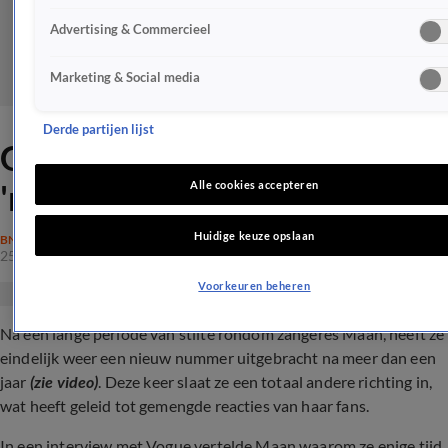
Advertising & Commercieel
Marketing & Social media
Derde partijen lijst
Gemengde reacties op
'nieuwe Maan': 'Vreselijk'
Alle cookies accepteren
Huidige keuze opslaan
BN'ERS
25 apr 2024, 10:40
Voorkeuren beheren
Na een lange periode van stilte rondom zangeres Maan, heeft ze
eindelijk weer een nieuw nummer uitgebracht na meer dan een
jaar
(zie video)
. Deze keer slaat ze een totaal andere richting in,
wat heeft geleid tot gemengde reacties van haar fans.
In een interview met Vogue vertelde Maan waarom ze enige tijd