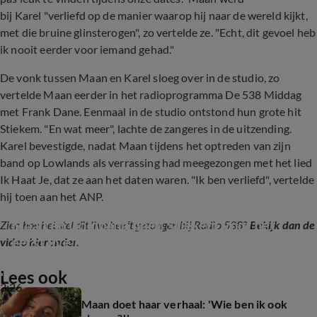
bij Karel "verliefd op de manier waarop hij naar de wereld kijkt,
met die bruine glinsterogen", zo vertelde ze. "Echt, dit gevoel heb
ik nooit eerder voor iemand gehad."
De vonk tussen Maan en Karel sloeg over in de studio, zo
vertelde Maan eerder in het radioprogramma De 538 Middag
met Frank Dane. Eenmaal in de studio ontstond hun grote hit
Stiekem. "En wat meer", lachte de zangeres in de uitzending.
Karel bevestigde, nadat Maan tijdens het optreden van zijn
band op Lowlands als verrassing had meegezongen met het lied
Ik Haat Je, dat ze aan het daten waren. "Ik ben verliefd", vertelde
hij toen aan het ANP.
Maan en Goldband doen Stiekem voor het 
Zien hoe het stel dit live heeft gezongen bij Radio 538?
Bekijk dan de
eerst live op 538!
video hieronder.
Lees ook
3:26
Maan doet haar verhaal: 'Wie ben ik ook