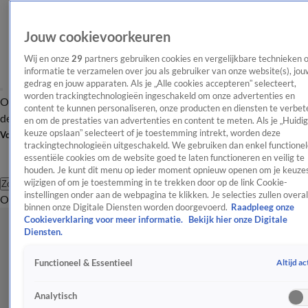
Jouw cookievoorkeuren
Wij en onze
29
partners gebruiken cookies en vergelijkbare technieken 
informatie te verzamelen over jou als gebruiker van onze website(s), jou
gedrag en jouw apparaten. Als je „Alle cookies accepteren” selecteert,
worden trackingtechnologieën ingeschakeld om onze advertenties en
Overzicht
Afleveringen
Tip
Entertainment
BN'ers
TV
Crime
Algemeen
content te kunnen personaliseren, onze producten en diensten te verbet
de redactie
Nieuwsbrief
en om de prestaties van advertenties en content te meten. Als je „Huidi
keuze opslaan” selecteert of je toestemming intrekt, worden deze
Volg Shownieuws
trackingtechnologieën uitgeschakeld. We gebruiken dan enkel functionel
essentiële cookies om de website goed te laten functioneren en veilig te
houden. Je kunt dit menu op ieder moment opnieuw openen om je keuzes
wijzigen of om je toestemming in te trekken door op de link Cookie-
Zoeken
instellingen onder aan de webpagina te klikken. Je selecties zullen overal
Overzicht
Entertainment
Spraakmakend
Reality
Crime
Video's
Afl
binnen onze Digitale Diensten worden doorgevoerd.
Raadpleeg onze
Cookieverklaring voor meer informatie.
Bekijk hier onze Digitale
Diensten.
Altijd ac
Functioneel & Essentieel
Analytisch