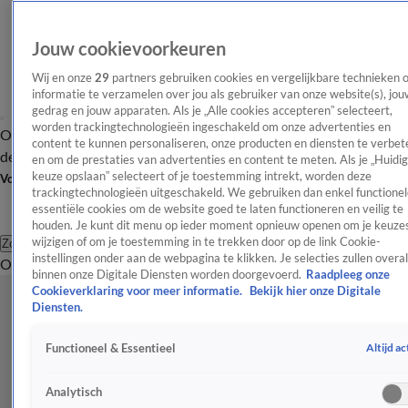
Jouw cookievoorkeuren
Wij en onze
29
partners gebruiken cookies en vergelijkbare technieken 
informatie te verzamelen over jou als gebruiker van onze website(s), jou
gedrag en jouw apparaten. Als je „Alle cookies accepteren” selecteert,
worden trackingtechnologieën ingeschakeld om onze advertenties en
Overzicht
Afleveringen
Tip
Entertainment
BN'ers
TV
Crime
Algemeen
content te kunnen personaliseren, onze producten en diensten te verbet
de redactie
Nieuwsbrief
en om de prestaties van advertenties en content te meten. Als je „Huidi
keuze opslaan” selecteert of je toestemming intrekt, worden deze
Volg Shownieuws
trackingtechnologieën uitgeschakeld. We gebruiken dan enkel functionel
essentiële cookies om de website goed te laten functioneren en veilig te
houden. Je kunt dit menu op ieder moment opnieuw openen om je keuzes
wijzigen of om je toestemming in te trekken door op de link Cookie-
Zoeken
instellingen onder aan de webpagina te klikken. Je selecties zullen overal
Overzicht
Entertainment
Spraakmakend
Reality
Crime
Video's
Afl
binnen onze Digitale Diensten worden doorgevoerd.
Raadpleeg onze
Cookieverklaring voor meer informatie.
Bekijk hier onze Digitale
Diensten.
Altijd ac
Functioneel & Essentieel
Analytisch