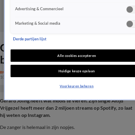
Advertising & Commercieel
Marketing & Social media
Derde partijen lijst
Gerard Joling staat stil bij
bijzondere mijlpaal
Alle cookies accepteren
Huidige keuze opslaan
BN'ERS
10 juni 2025, 16:13
Voorkeuren beheren
Gerard Joling heeft wat moois te vieren. Zijn single Altijd
Vrijgezel heeft meer dan 2 miljoen streams op Spotify, zo laat
hij weten op Instagram.
De zanger is helemaal in zijn nopjes.