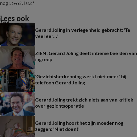
Gerard Joling over zijn soapserie Only Joling
nog steeds last."
Lees ook
1:56
Gerard Joling in verlegenheid gebracht: 'Te
veel eer...'
ZIEN: Gerard Joling deelt intieme beelden van
ingreep
'Gezichtsherkenning werkt niet meer' bij
telefoon Gerard Joling
Gerard Joling trekt zich niets aan van kritiek
over gezichtsoperatie
Gerard Joling hoort het zijn moeder nog
zeggen: 'Niet doen!'