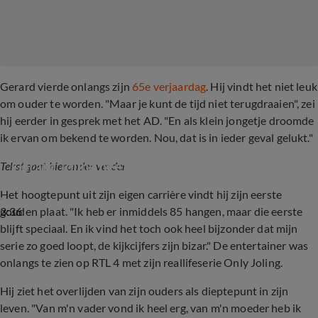
Gerard vierde onlangs zijn
65e verjaardag
. Hij vindt het niet leuk
om ouder te worden. "Maar je kunt de tijd niet terugdraaien", zei
hij eerder in gesprek met het AD. "En als klein jongetje droomde
ik ervan om bekend te worden. Nou, dat is in ieder geval gelukt."
Gerard Joling heeft moeite met ouder worden
Tekst gaat hieronder verder
Het hoogtepunt uit zijn eigen carrière vindt hij zijn eerste
3:36
gouden plaat. "Ik heb er inmiddels 85 hangen, maar die eerste
blijft speciaal. En ik vind het toch ook heel bijzonder dat mijn
serie zo goed loopt, de kijkcijfers zijn bizar." De entertainer was
onlangs te zien op RTL 4 met zijn reallifeserie Only Joling.
Hij ziet het overlijden van zijn ouders als dieptepunt in zijn
leven. "Van m'n vader vond ik heel erg, van m'n moeder heb ik