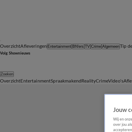
Overzicht
Afleveringen
Tip d
Entertainment
BN'ers
TV
Crime
Algemeen
Volg Shownieuws
Zoeken
Overzicht
Entertainment
Spraakmakend
Reality
Crime
Video's
Afl
Jouw c
Wij en onz
over jou al
accepteren