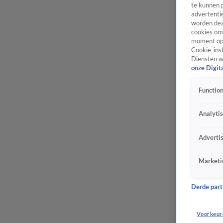
te kunnen 
advertentie
worden dez
cookies om 
moment opn
Cookie-inst
Diensten w
onze Digit
Function
Analyti
Adverti
Marketi
Derde parti
Voorkeur