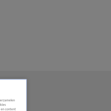
 verzamelen
okies
 en content