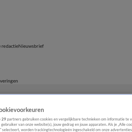
e redactie
Nieuwsbrief
everingen
ookievoorkeuren
e
29
partners gebruiken cookies en vergelijkbare technieken om informatie te
s gebruiker van onze website(s), jouw gedrag en jouw apparaten. Als je „Alle co
” selecteert, worden trackingtechnologieën ingeschakeld om onze advertenties