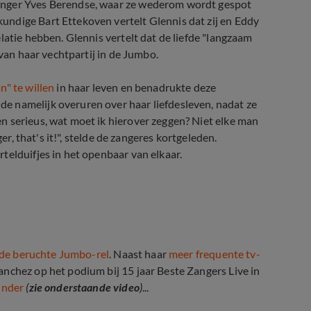
anger Yves Berendse, waar ze wederom wordt gespot
ndige Bart Ettekoven vertelt Glennis dat zij en Eddy
latie hebben. Glennis vertelt dat de liefde "langzaam
 van haar vechtpartij in de Jumbo.
n" te willen
in haar leven en benadrukte deze
e namelijk overuren over haar liefdesleven, nadat ze
n serieus, wat moet ik hierover zeggen? Niet elke man
er, that's it!", stelde de zangeres kortgeleden.
telduifjes in het openbaar van elkaar.
de beruchte Jumbo-rel
. Naast haar
meer frequente tv-
anchez op het podium bij 15 jaar Beste Zangers Live in
under
(
zie onderstaande video
)
...