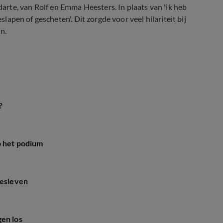
rte, van Rolf en Emma Heesters. In plaats van 'ik heb
slapen of gescheten'. Dit zorgde voor veel hilariteit bij
n.
?
p het podium
desleven
gen los