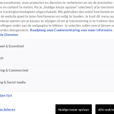
personaliseren, onze producten en diensten te verbeteren en om de prestaties 
s en content te meten. Als je „Huidige keuze opslaan” selecteert of je toestemm
e trackingtechnologieën uitgeschakeld. We gebruiken dan enkel functionele en
de website goed te laten functioneren en veilig te houden. Je kunt dit menu op
ieuw openen om je keuzes te wijzigen of om je toestemming in te trekken door
ellingen onder aan de webpagina te klikken. Je selecties zullen overal binnen o
orden doorgevoerd.
Raadpleeg onze Cookieverklaring voor meer informatie.
ale Diensten.
eel & Essentieel
sch
sing & Commercieel
ng & Social media
jen lijst
en beheren
Huidige keuze opslaan
Alle cookie