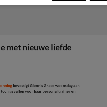
ie met nieuwe liefde
kenning
bevestigt Glennis Grace woensdag aan
toch gevallen voor haar personal trainer en