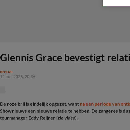
Glennis Grace bevestigt relat
BN'ERS
14 mei 2025, 20:35
De roze bril is eindelijk opgezet, want
na een periode van ont
Shownieuws een nieuwe relatie te hebben. De zangeres is dus 
tourmanager Eddy Reijner (
zie video
).