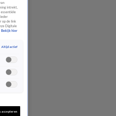
van
ing intrekt,
 essentiële
 ieder
 op de link
nze Digitale
Bekijk hier
Altijd actief
s accepteren