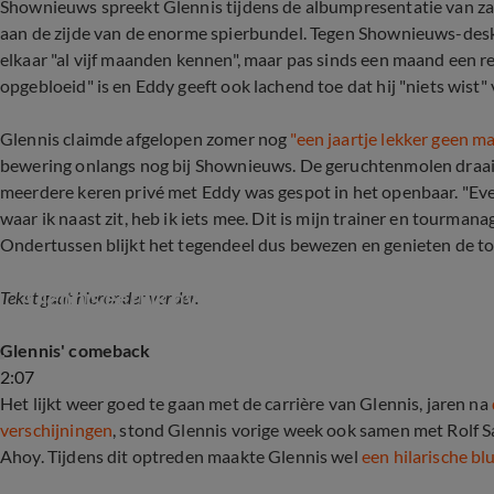
Shownieuws spreekt Glennis tijdens de albumpresentatie van z
aan de zijde van de enorme spierbundel. Tegen Shownieuws-desku
elkaar "al vijf maanden kennen", maar pas sinds een maand een re
opgebloeid" is en Eddy geeft ook lachend toe dat hij "niets wist"
Glennis claimde afgelopen zomer nog
"een jaartje lekker geen ma
bewering onlangs nog bij Shownieuws. De geruchtenmolen draaid
meerdere keren privé met Eddy was gespot in het openbaar. "Eve
waar ik naast zit, heb ik iets mee. Dit is mijn trainer en tourmanag
Ondertussen blijkt het tegendeel dus bewezen en genieten de tor
Glennis eerlijk over liefdesleven
Tekst gaat hieronder verder.
Glennis' comeback
2:07
Het lijkt weer goed te gaan met de carrière van Glennis, jaren na
verschijningen
, stond Glennis vorige week ook samen met Rolf S
Ahoy. Tijdens dit optreden maakte Glennis wel
een hilarische bl