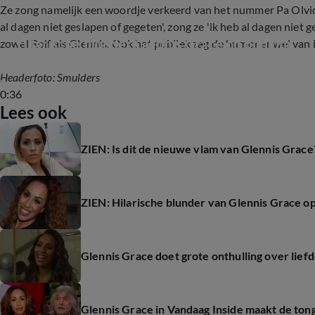
Ze zong namelijk een woordje verkeerd van het nummer Pa Olvida
al dagen niet geslapen of gegeten', zong ze 'ik heb al dagen niet ge
Hilarische blunder Glennis Grace op podium
zowel Rolf als Glennis. Ook het publiek zag de humor er wel van i
Headerfoto: Smulders
0:36
Lees ook
ZIEN: Is dit de nieuwe vlam van Glennis Grace
ZIEN: Hilarische blunder van Glennis Grace o
Glennis Grace doet grote onthulling over lief
Glennis Grace in Vandaag Inside maakt de ton