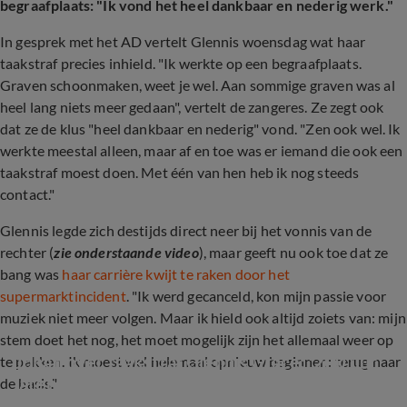
begraafplaats: "Ik vond het heel dankbaar en nederig werk."
In gesprek met het AD vertelt Glennis woensdag wat haar
taakstraf precies inhield. "Ik werkte op een begraafplaats.
Graven schoonmaken, weet je wel. Aan sommige graven was al
heel lang niets meer gedaan", vertelt de zangeres. Ze zegt ook
dat ze de klus "heel dankbaar en nederig" vond. "Zen ook wel. Ik
werkte meestal alleen, maar af en toe was er iemand die ook een
taakstraf moest doen. Met één van hen heb ik nog steeds
contact."
Glennis legde zich destijds direct neer bij het vonnis van de
rechter (
zie onderstaande video
), maar geeft nu ook toe dat ze
bang was
haar carrière kwijt te raken door het
supermarktincident
. "Ik werd gecanceld, kon mijn passie voor
muziek niet meer volgen. Maar ik hield ook altijd zoiets van: mijn
stem doet het nog, het moet mogelijk zijn het allemaal weer op
Johan over taakstraf Glennis Grace: '200 uur 
te pakken. Ik moest wel helemaal opnieuw beginnen: terug naar
laten vakkenvullen bij Jumbo'
de basis."