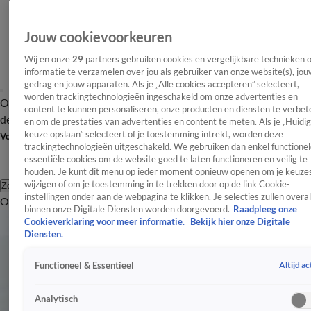
Jouw cookievoorkeuren
Wij en onze
29
partners gebruiken cookies en vergelijkbare technieken 
informatie te verzamelen over jou als gebruiker van onze website(s), jou
gedrag en jouw apparaten. Als je „Alle cookies accepteren” selecteert,
worden trackingtechnologieën ingeschakeld om onze advertenties en
Overzicht
Afleveringen
Tip
Entertainment
BN'ers
TV
Crime
Algemeen
content te kunnen personaliseren, onze producten en diensten te verbet
de redactie
Nieuwsbrief
en om de prestaties van advertenties en content te meten. Als je „Huidi
keuze opslaan” selecteert of je toestemming intrekt, worden deze
Volg Shownieuws
trackingtechnologieën uitgeschakeld. We gebruiken dan enkel functionel
essentiële cookies om de website goed te laten functioneren en veilig te
houden. Je kunt dit menu op ieder moment opnieuw openen om je keuzes
wijzigen of om je toestemming in te trekken door op de link Cookie-
Zoeken
instellingen onder aan de webpagina te klikken. Je selecties zullen overal
Overzicht
Entertainment
Spraakmakend
Reality
Crime
Video's
Afl
binnen onze Digitale Diensten worden doorgevoerd.
Raadpleeg onze
Cookieverklaring voor meer informatie.
Bekijk hier onze Digitale
Diensten.
Altijd ac
Functioneel & Essentieel
Analytisch