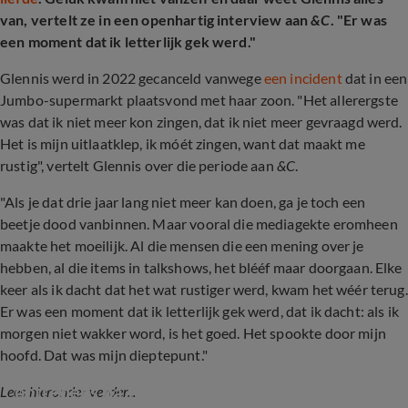
van, vertelt ze in een openhartig interview aan
&C
. "Er was
een moment dat ik letterlijk gek werd."
Glennis werd in 2022 gecanceld vanwege
een incident
dat in een
Jumbo-supermarkt plaatsvond met haar zoon. "Het allerergste
was dat ik niet meer kon zingen, dat ik niet meer gevraagd werd.
Het is mijn uitlaatklep, ik móét zingen, want dat maakt me
rustig", vertelt Glennis over die periode aan
&C
.
"Als je dat drie jaar lang niet meer kan doen, ga je toch een
beetje dood vanbinnen. Maar vooral die mediagekte eromheen
maakte het moeilijk. Al die mensen die een mening over je
hebben, al die items in talkshows, het blééf maar doorgaan. Elke
keer als ik dacht dat het wat rustiger werd, kwam het wéér terug.
Er was een moment dat ik letterlijk gek werd, dat ik dacht: als ik
morgen niet wakker word, is het goed. Het spookte door mijn
hoofd. Dat was mijn dieptepunt."
Glennis Grace openhartig over lastige 
optredens na Jumbo-rel
Lees hieronder verder...