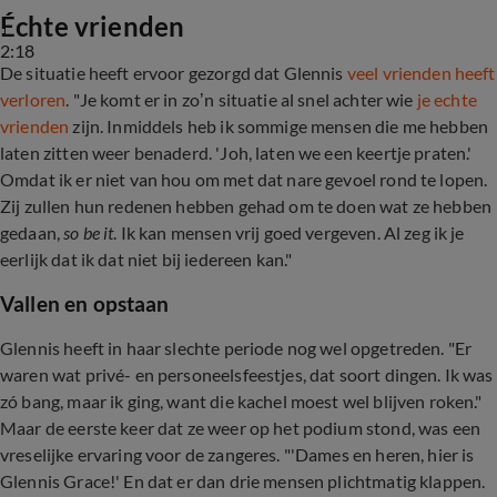
Échte vrienden
2:18
De situatie heeft ervoor gezorgd dat Glennis
veel vrienden heeft
verloren
. "Je komt er in zo’n situatie al snel achter wie
je echte
vrienden
zijn. Inmiddels heb ik sommige mensen die me hebben
laten zitten weer benaderd. 'Joh, laten we een keertje praten.'
Omdat ik er niet van hou om met dat nare gevoel rond te lopen.
Zij zullen hun redenen hebben gehad om te doen wat ze hebben
gedaan,
so be it
. Ik kan mensen vrij goed vergeven. Al zeg ik je
eerlijk dat ik dat niet bij iedereen kan."
Vallen en opstaan
Glennis heeft in haar slechte periode nog wel opgetreden. "Er
waren wat privé- en personeelsfeestjes, dat soort dingen. Ik was
zó bang, maar ik ging, want die kachel moest wel blijven roken."
Maar de eerste keer dat ze weer op het podium stond, was een
vreselijke ervaring voor de zangeres. "'Dames en heren, hier is
Glennis Grace!' En dat er dan drie mensen plichtmatig klappen.