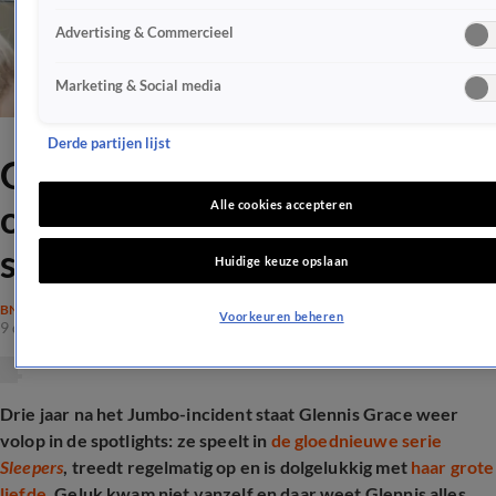
Advertising & Commercieel
Marketing & Social media
Derde partijen lijst
Glennis Grace openhartig
over dieptepunt: 'Ik was een
Alle cookies accepteren
schim van mezelf'
Huidige keuze opslaan
BN'ERS
Voorkeuren beheren
9 dec 2025, 16:09
Drie jaar na het Jumbo-incident staat Glennis Grace weer
volop in de spotlights: ze speelt in
de gloednieuwe serie
Sleepers
, treedt regelmatig op en is dolgelukkig met
haar grote
liefde
. Geluk kwam niet vanzelf en daar weet Glennis alles